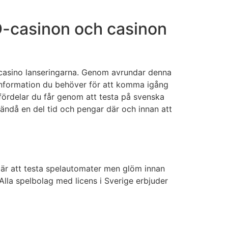
D-casinon och casinon
e casino lanseringarna. Genom avrundar denna
 information du behöver för att komma igång
fördelar du får genom att testa på svenska
ändå en del tid och pengar där och innan att
t är att testa spelautomater men glöm innan
 Alla spelbolag med licens i Sverige erbjuder