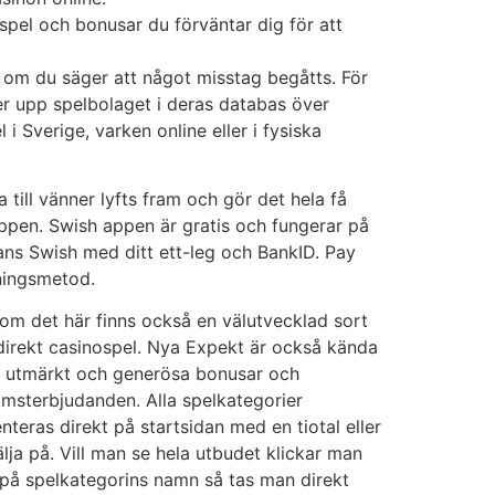
 spel och bonusar du förväntar dig för att
 om du säger att något misstag begåtts. För
ter upp spelbolaget i deras databas över
 i Sverige, varken online eller i fysiska
ill vänner lyfts fram och gör det hela få
appen. Swish appen är gratis och fungerar på
ns Swish med ditt ett-leg och BankID. Pay
ningsmetod.
om det här finns också en välutvecklad sort
direkt casinospel. Nya Expekt är också kända
n utmärkt och generösa bonusar och
msterbjudanden. Alla spelkategorier
nteras direkt på startsidan med en tiotal eller
älja på. Vill man se hela utbudet klickar man
på spelkategorins namn så tas man direkt