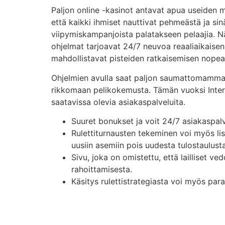
Paljon online -kasinot antavat apua useiden mur
että kaikki ihmiset nauttivat pehmeästä ja sin
viipymiskampanjoista palatakseen pelaajia. Nä
ohjelmat tarjoavat 24/7 neuvoa reaaliaikaise
mahdollistavat pisteiden ratkaisemisen nopea
Ohjelmien avulla saat paljon saumattomamman 
rikkomaan pelikokemusta. Tämän vuoksi Interne
saatavissa olevia asiakaspalveluita.
Suuret bonukset ja voit 24/7 asiakaspalv
Rulettiturnausten tekeminen voi myös lisä
uusiin asemiin pois uudesta tulostaulusta
Sivu, joka on omistettu, että lailliset ve
rahoittamisesta.
Käsitys rulettistrategiasta voi myös par