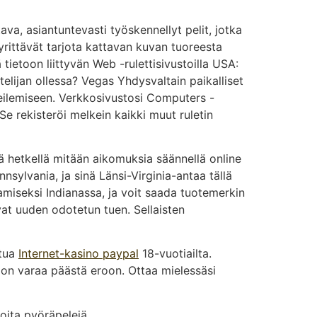
tava, asiantuntevasti työskennellyt pelit, jotka
yrittävät tarjota kattavan kuvan tuoreesta
tietoon liittyvän Web -rulettisivustoilla USA:
ttelijan ollessa? Vegas Yhdysvaltain paikalliset
eilemiseen. Verkkosivustosi Computers -
Se rekisteröi melkein kaikki muut ruletin
llä hetkellä mitään aikomuksia säännellä online
sylvania, ja sinä Länsi-Virginia-antaa tällä
stamiseksi Indianassa, ja voit saada tuotemerkin
at uuden odotetun tuen. Sellaisten
stua
Internet-kasino paypal
18-vuotiailta.
a on varaa päästä eroon. Ottaa mielessäsi
eoita pyöräpelejä.