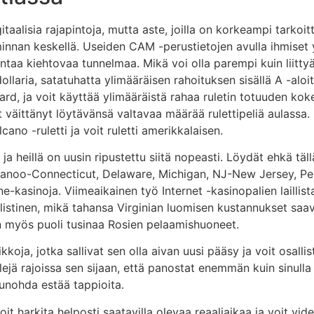
itaalisia rajapintoja, mutta aste, joilla on korkeampi tarkoit
innan keskellä. Useiden CAM -perustietojen avulla ihmiset 
taa kiehtovaa tunnelmaa. Mikä voi olla parempi kuin liittyä 
ollaria, satatuhatta ylimääräisen rahoituksen sisällä A -aloi
d, ja voit käyttää ylimääräistä rahaa ruletin totuuden kok
t väittänyt löytävänsä valtavaa määrää rulettipeliä aulassa. 
cano -ruletti ja voit ruletti amerikkalaisen.
i ja heillä on uusin ripustettu siitä nopeasti. Löydät ehkä tä
a sanoo-Connecticut, Delaware, Michigan, NJ-New Jersey, Penn
nline-kasinoja. Viimeaikainen työ Internet -kasinopalien lailli
istinen, mikä tahansa Virginian luomisen kustannukset saav
 on myös puoli tusinaa Rosien pelaamishuoneet.
kkoja, jotka sallivat sen olla aivan uusi pääsy ja voit osalli
elejä rajoissa sen sijaan, että panostat enemmän kuin sinull
lä unohda estää tappioita.
it harkita helposti saatavilla olevaa reaaliaikaa ja voit vid