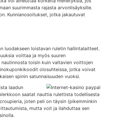
ka voi aiheuttaa korkeita menetyksiä, jos
 maan suurimmasta rajasta arvonlisäyksille.
von. Kunnianosoitukset, jotka jakautuvat
 luodakseen loistavan ruletin hallintalaitteet.
suuksia voittaa ja myös suuren
nautinnosta toisin kuin valtavien voittojen
sinokuponkikoodit olosuhteissa, jotka voivat
 jokaisen spinin satunnaisuuden vuoksi.
ista laadun
rkkoon saatat nauttia rulettista todellisesta
e croupieria, joten peli on täysin (pikemminkin
oittautumista, mutta voit ja ilahduttaa sen
inolla.