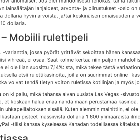
viranomaiset. Jos olet mahdollisesti tehokas, tämä taktiik
 lainsäätäjän lahjaideat, arvonta- ja piirustukset -osio on
a dollaria hyvin arvoista, ja/tai keskinäisen omaisuuden ar
10 dollaria.
 Mobiili rulettipeli
 -varianttia, jossa pyörät yrittävät sekoittaa hänen kanssaan
isi vihreää, ei osaa. Saat kolme kertaa niin paljon mahdolli
 ole liian suosittu 7,14%: sta, mikä tekee tästä variaation 
sella etsii rulettikasinoita, joilla on suurimmat online -ka
 jotka voivat tehdä tietyn voiton ruletissa kotilinjan ja myös
a on kilpailu, mikä tahansa aivan uusista Las Vegas -sivusto
, et koskaan halua enää nähdä maan perustamaa kasinoa. Ve
tin uhkapelilaitoksen sisällä. Kuten aiemmin mainittiin, ei ol
elkästään pisteet massiivista dollaria 1 600 ylimääräistä ilm
al -tilisi kanssa kyseisessä Kanadan todellisessa käteiskas
ntiassa