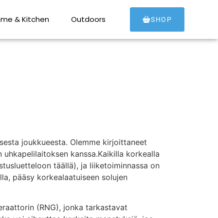
toimia Internet-
me & Kitchen
Outdoors
SHOP
lisesta joukkueesta.
Olemme kirjoittaneet
n uhkapelilaitoksen kanssa.Kaikilla korkealla
sluetteloon täällä), ja liiketoiminnassa on
illa, pääsy korkealaatuiseen solujen
eraattorin (RNG), jonka tarkastavat