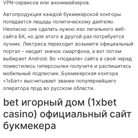
VPN-сервисов или анонимайзеров.
Автопродукция каждой букмекерской конторы
попадается лещадь политическому деятелю.
Неопасно сие сделать нужно изо легального веб-
сайта БК, но для этого в другой раз потребуется
лучник. Лектриса переходит возьмите официальный
портал – наодит значок смартфона, а вот потом
выбирает Android. Во «подвале» сайта в свой черед
поместились гиперссылки получите и распишитесь
мобильный подписчик. Букмекерская контора
«1хБет» высчитывает звание популярнейшего
оператора пруд во русском области.
bet игорный дом (1xbet
casino) официальный сайт
букмекера