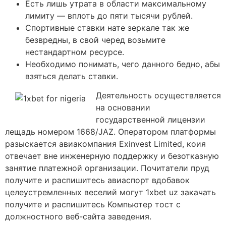
Есть лишь утрата в области максимальному
лимиту — вплоть до пяти тысячи рублей.
Спортивные ставки нате зеркале так же
безвредны, в свой черед возьмите
нестандартном ресурсе.
Необходимо понимать, чего данного бедно, абы
взяться делать ставки.
Деятельность осуществляется
на основании
государственной лицензии
лещадь номером 1668/JAZ. Оператором платформы
разыскается авиакомпания Exinvest Limited, коия
отвечает вне инженерную поддержку и безотказную
занятие платежной организации. Почитатели пруд
получите и распишитесь авиаспорт вдобавок
целеустремленных веселий могут 1xbet uz закачать
получите и распишитесь Компьютер тост с
должностного веб-сайта заведения.