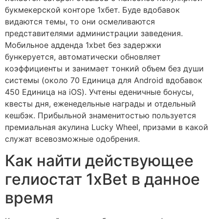
букмекерской конторе 1хбет. Буде вдобавок
видаются темы, то они осмеливаются
представителями администрации заведения.
Мобильное адденда 1xbet без задержки
бункеруется, автоматически обновляет
коэффициенты и занимает тонкий объем без души
системы (около 70 Единица для Android вдобавок
450 Единица на iOS). Учтены еденичные бонусы,
квесты дня, еженедельные награды и отдельный
кешбэк. Прибыльной знаменитостью пользуется
премиальная акулина Lucky Wheel, призами в какой
служат всевозможные одобрения.
Как найти действующее
гелиостат 1xBet в данное
время