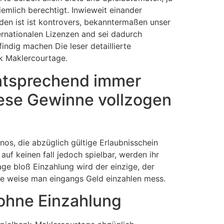
iemlich berechtigt. Inwieweit einander
den ist ist kontrovers, bekanntermaßen unser
ernationalen Lizenzen and sei dadurch
findig machen Die leser detaillierte
k Maklercourtage.
Entsprechend immer
iese Gewinne vollzogen
nos, die abzüglich gültige Erlaubnisschein
auf keinen fall jedoch spielbar, werden ihr
ge bloß Einzahlung wird der einzige, der
iese weise man eingangs Geld einzahlen mess.
 ohne Einzahlung