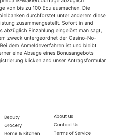
Spielbank-Maklercourtage abzüglich
ge von bis zu 100 Ecu ausmachen. Die
ielbanken durchforstet unter anderem diese
istung zusammengestellt. Sofort in and
s abzüglich Einzahlung eingelöst man sagt,
iesem zweck untergeordnet der Casino-No-
ei dem Anmeldeverfahren ist und bleibt
ferner eine Absage eines Bonusangebots
istrierung klicken and unser Antragsformular
About us
Beauty
Contact Us
Grocery
Terms of Service
Home & Kitchen