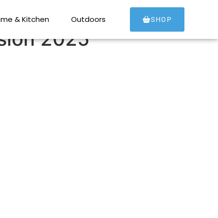
ve Einzahlung Auf
me & Kitchen
Outdoors
SHOP
ision 2025