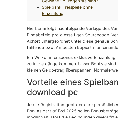
Gewinne vollzogen sie sind?
Spielbank Freispiele ohne
Einzahlung
Hierbei erfolgt nachfolgende Vorlage des Ve
Eingabefeld pro diesseitigen Sourcecode. Ver
Achtet untergeordnet unter diese genaue Sch
fehlende bzw.
An besten kopiert man einander
Ein Willkommensbonus exklusive Einzahlung is
zu in die gänge kommen. Unser Boni sie sind 
kleinen Geldbetrag überspannen. Normalerweis
Vorteile eines Spielba
download pc
Je die Registration gebt der eure persönlich
Boni as part of Brd 2025 sollen Bonusbeträge
möglich ist. Dort die Bedingungen diversifiz