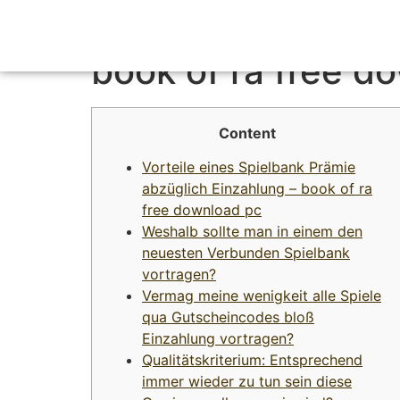
Online Spielbank 
book of ra free d
Content
Vorteile eines Spielbank Prämie
abzüglich Einzahlung – book of ra
free download pc
Weshalb sollte man in einem den
neuesten Verbunden Spielbank
vortragen?
Vermag meine wenigkeit alle Spiele
qua Gutscheincodes bloß
Einzahlung vortragen?
Qualitätskriterium: Entsprechend
immer wieder zu tun sein diese