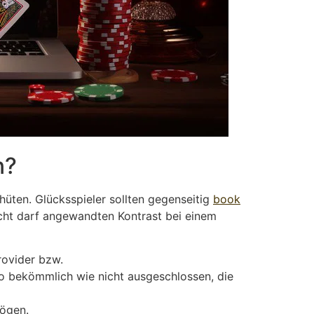
n?
üten. Glücksspieler sollten gegenseitig
book
cht darf angewandten Kontrast bei einem
Provider bzw.
o bekömmlich wie nicht ausgeschlossen, die
mögen.