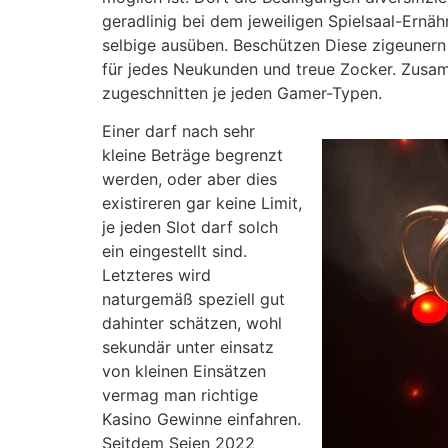
geradlinig bei dem jeweiligen Spielsaal-Ernäh
selbige ausüben. Beschützen Diese zigeuner
für jedes Neukunden und treue Zocker. Zusam
zugeschnitten je jeden Gamer-Typen.
Einer darf nach sehr
kleine Beträge begrenzt
werden, oder aber dies
existireren gar keine Limit,
je jeden Slot darf solch
ein eingestellt sind.
Letzteres wird
naturgemäß speziell gut
dahinter schätzen, wohl
sekundär unter einsatz
von kleinen Einsätzen
vermag man richtige
Kasino Gewinne einfahren.
Seitdem Seien 2022