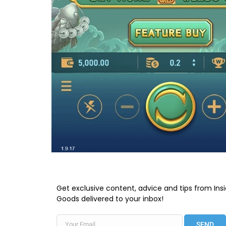
Get exclusive content, advice and tips from Insi
Goods delivered to your inbox!
SEND