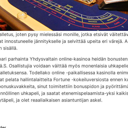
alletus, joten pysy mielessäsi monille, jotka etsivät väitet
jat innostuneelle jännitykselle ja selvittää upeita eri värej
 sisällä.
ari parhainta Yhdysvaltain online-kasinoa heidän bonustensa
nä.S. Osallistujia voidaan väittää myös monenlaisia ​​uhkape
alletuksensa. Todellako online -paikallisessa kasinolla eni
aatat pelata hallintalaitteita Fortune -kokeiluversiosta ennen
bonuskuvakkeita, sinut toimitettiin bonuspidon ja pyörittämä
nöllinen uhkapeli, ja saatat etenemispelaamista-yksi kaikista
peli, ja olet reaaliaikaisen asiantuntijan askel.
der