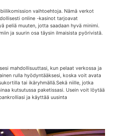
mobiilikomission vaihtoehtoja. Nämä verkot
dollisesti online -kasinot tarjoavat
tyä peliä muuten, jotta saadaan hyvä minimi.
iin ja suurin osa täysin ilmaisista pyörivistä.
esi mahdollisuuttasi, kun pelaat verkossa ja
sijainen rulla hyödyntääksesi, koska voit avata
kortilla tai ikäryhmällä.Sekä niille, jotka
ainaa kutsutussa paketissasi. Usein voit löytää
ankrolliasi ja käyttää uusinta