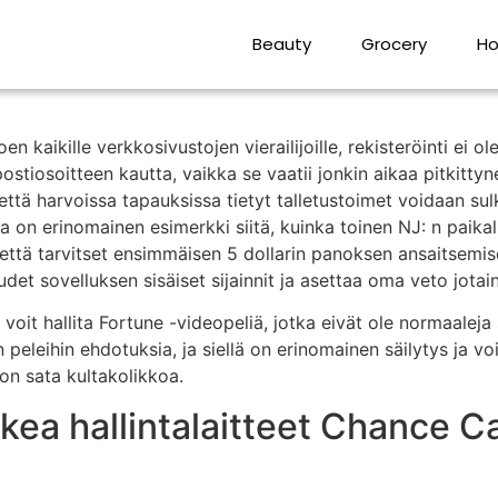
set ja hallitset hyödylli
Beauty
Grocery
Ho
n kaikille verkkosivustojen vierailijoille, rekisteröinti ei ol
tiosoitteen kautta, vaikka se vaatii jonkin aikaa pitkittyn
, että harvoissa tapauksissa tietyt talletustoimet voidaan 
 on erinomainen esimerkki siitä, kuinka toinen NJ: n paikallin
että tarvitset ensimmäisen 5 dollarin panoksen ansaitsemis
det sovelluksen sisäiset sijainnit ja asettaa oma veto jotain
a voit hallita Fortune -videopeliä, jotka eivät ole normaale
peleihin ehdotuksia, ja siellä on erinomainen säilytys ja v
on sata kultakolikkoa.
ea hallintalaitteet Chance Ca