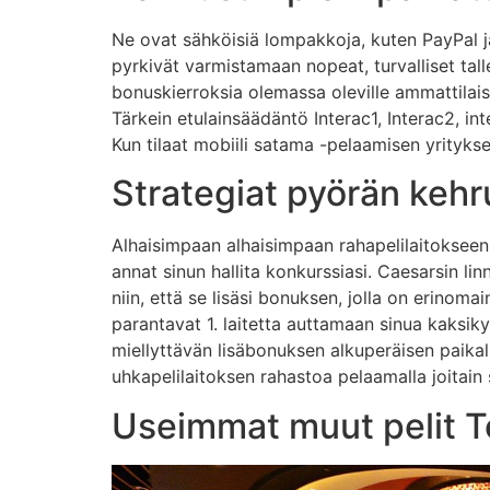
Ne ovat sähköisiä lompakkoja, kuten PayPal ja 
pyrkivät varmistamaan nopeat, turvalliset tallet
bonuskierroksia olemassa oleville ammattilais
Tärkein etulainsäädäntö Interac1, Interac2, int
Kun tilaat mobiili satama -pelaamisen yrityksen,
Strategiat pyörän kehr
Alhaisimpaan alhaisimpaan rahapelilaitokseen 
annat sinun hallita konkurssiasi. Caesarsin linn
niin, että se lisäsi bonuksen, jolla on erinomai
parantavat 1. laitetta auttamaan sinua kaksiky
miellyttävän lisäbonuksen alkuperäisen paikal
uhkapelilaitoksen rahastoa pelaamalla joitain s
Useimmat muut pelit T