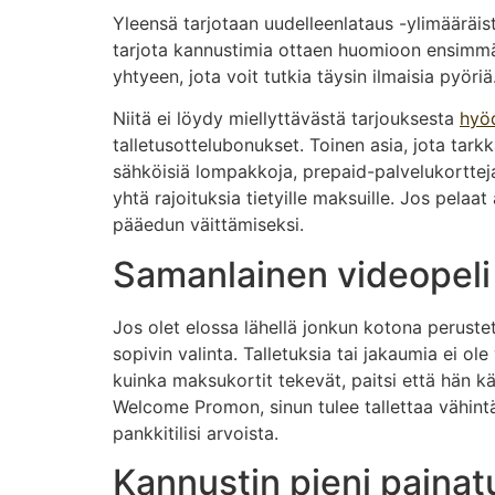
Yleensä tarjotaan uudelleenlataus -ylimääräi
tarjota kannustimia ottaen huomioon ensimmäi
yhtyeen, jota voit tutkia täysin ilmaisia ​​pyöriä
Niitä ei löydy miellyttävästä tarjouksesta
hyöd
talletusottelubonukset. Toinen asia, jota tark
sähköisiä lompakkoja, prepaid-palvelukortteja, j
yhtä rajoituksia tietyille maksuille. Jos pelaa
pääedun väittämiseksi.
Samanlainen videopeli
Jos olet elossa lähellä jonkun kotona perustett
sopivin valinta. Talletuksia tai jakaumia ei o
kuinka maksukortit tekevät, paitsi että hän käy
Welcome Promon, sinun tulee tallettaa vähintää
pankkitilisi arvoista.
Kannustin pieni painatu