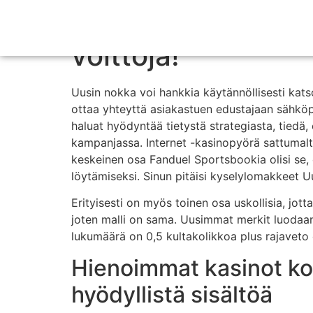
Onnelliset pyörityk
voittoja!
Uusin nokka voi hankkia käytännöllisesti katsoe
ottaa yhteyttä asiakastuen edustajaan sähköpos
haluat hyödyntää tietystä strategiasta, tiedä
kampanjassa.
Internet -kasinopyörä sattumalta
keskeinen osa Fanduel Sportsbookia olisi se, 
löytämiseksi. Sinun pitäisi kyselylomakkeet Uu
Erityisesti on myös toinen osa uskollisia, jott
joten malli on sama. Uusimmat merkit luodaan 
lukumäärä on 0,5 kultakolikkoa plus rajaveto 
Hienoimmat kasinot kok
hyödyllistä sisältöä