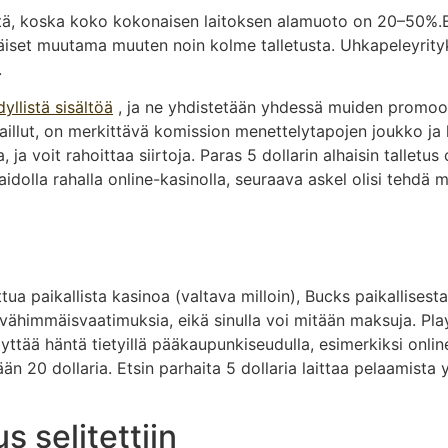
stä, koska koko kokonaisen laitoksen alamuoto on 20–50%.Es
set muutama muuten noin kolme talletusta. Uhkapeleyrityks
.
yllistä sisältöä
, ja ne yhdistetään yhdessä muiden promoo
kaillut, on merkittävä komission menettelytapojen joukko ja l
a voit rahoittaa siirtoja. Paras 5 dollarin alhaisin talletus 
t aidolla rahalla online-kasinolla, seuraava askel olisi tehdä
ua paikallista kasinoa (valtava milloin), Bucks paikallisesta
le vähimmäisvaatimuksia, eikä sinulla voi mitään maksuja. Pl
ttää häntä tietyillä pääkaupunkiseudulla, esimerkiksi online 
n 20 dollaria. Etsin parhaita 5 dollaria laittaa pelaamista y
s selitettiin