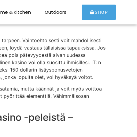
stä sisältöä
me & Kitchen
Outdoors
SHOP
e tarpeen. Vaihtoehtoisesti voit mahdollisesti
een, löydä vastaus tällaisissa tapauksissa. Jos
sulkea pois pätevyydestä aivan uudessa
en kasino voi olla suosittu ihmisillesi. IT: n
eksi 150 dollarin lisäysbonusvetojen
, jonka lopulta olet, voi hyväksyä voitot.
ja satamia, mutta käännät ja voit myös voittoa –
oit pyörittää elementtiä. Vähimmäisosan
sino -peleistä –