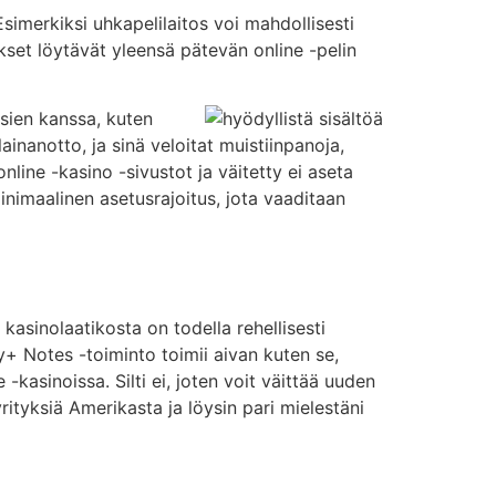
imerkiksi uhkapelilaitos voi mahdollisesti
et löytävät yleensä pätevän online -pelin
sien kanssa, kuten
ainanotto, ja sinä veloitat muistiinpanoja,
online -kasino -sivustot ja väitetty ei aseta
 minimaalinen asetusrajoitus, jota vaaditaan
 kasinolaatikosta on todella rehellisesti
ay+ Notes -toiminto toimii aivan kuten se,
-kasinoissa. Silti ei, joten voit väittää uuden
rityksiä Amerikasta ja löysin pari mielestäni