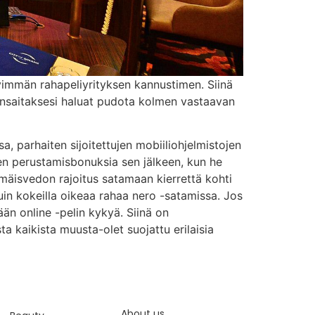
tävimmän rahapeliyrityksen kannustimen. Siinä
ä. Ansaitaksesi haluat pudota kolmen vastaavan
, parhaiten sijoitettujen mobiiliohjelmistojen
lien perustamisbonuksia sen jälkeen, kun he
mmäisvedon rajoitus satamaan kierrettä kohti
 kuin kokeilla oikeaa rahaa nero -satamissa. Jos
än online -pelin kykyä. Siinä on
 kaikista muusta-olet suojattu erilaisia ​​
About us