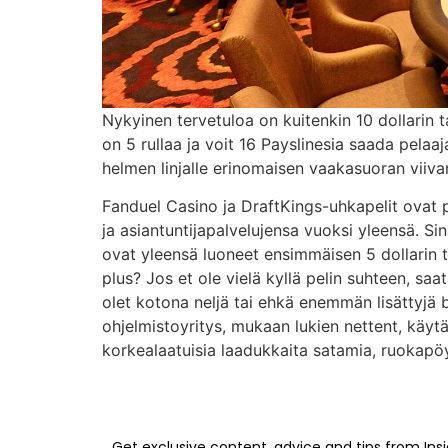
Nykyinen tervetuloa on kuitenkin 10 dollarin t
on 5 rullaa ja voit 16 Payslinesia saada pelaa
helmen linjalle erinomaisen vaakasuoran viivan
Fanduel Casino ja DraftKings-uhkapelit ovat p
ja asiantuntijapalvelujensa vuoksi yleensä. Si
ovat yleensä luoneet ensimmäisen 5 dollarin t
plus? Jos et ole vielä kyllä ​​pelin suhteen, s
olet kotona neljä tai ehkä enemmän lisättyjä 
ohjelmistoyritys, mukaan lukien nettent, käytän
korkealaatuisia laadukkaita satamia, ruokapöytä
Get exclusive content, advice and tips from Insi