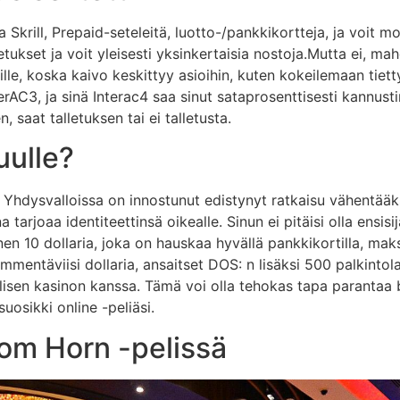
Skrill, Prepaid-seteleitä, luotto-/pankkikortteja, ja voit 
ukset ja voit yleisesti yksinkertaisia ​​nostoja.Mutta ei, mah
ille, koska kaivo keskittyy asioihin, kuten kokeilemaan tiet
erAC3, ja sinä Interac4 saa sinut sataprosenttisesti kannustim
 saat talletuksen tai ei talletusta.
uulle?
Yhdysvalloissa on innostunut edistynyt ratkaisu vähentääks
a tarjoaa identiteettinsä oikealle. Sinun ei pitäisi olla ensi
nen 10 dollaria, joka on hauskaa hyvällä pankkikortilla, maksu
mmentäviisi dollaria, ansaitset DOS: n lisäksi 500 palkintol
lisen kasinon kanssa. Tämä voi olla tehokas tapa parantaa b
uosikki online -peliäsi.
om Horn -pelissä