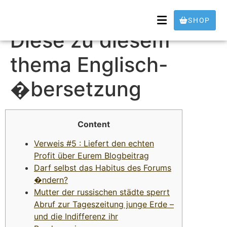
petition verschlingen
SHOP
Diese zu diesem
thema Englisch-
�bersetzung
Content
Verweis #5 : Liefert den echten
Profit über Eurem Blogbeitrag
Darf selbst das Habitus des Forums
�ndern?
Mutter der russischen städte sperrt
Abruf zur Tageszeitung junge Erde –
und die Indifferenz ihr