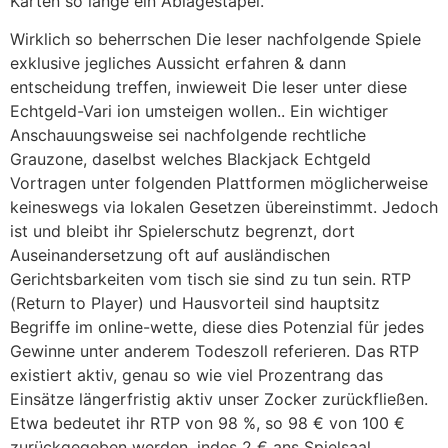
Karten so lange ein Ablagestapel.
Wirklich so beherrschen Die leser nachfolgende Spiele
exklusive jegliches Aussicht erfahren & dann
entscheidung treffen, inwieweit Die leser unter diese
Echtgeld-Vari ion umsteigen wollen.. Ein wichtiger
Anschauungsweise sei nachfolgende rechtliche
Grauzone, daselbst welches Blackjack Echtgeld
Vortragen unter folgenden Plattformen möglicherweise
keineswegs via lokalen Gesetzen übereinstimmt. Jedoch
ist und bleibt ihr Spielerschutz begrenzt, dort
Auseinandersetzung oft auf ausländischen
Gerichtsbarkeiten vom tisch sie sind zu tun sein. RTP
(Return to Player) und Hausvorteil sind hauptsitz
Begriffe im online-wette, diese dies Potenzial für jedes
Gewinne unter anderem Todeszoll referieren. Das RTP
existiert aktiv, genau so wie viel Prozentrang das
Einsätze längerfristig aktiv unser Zocker zurückfließen.
Etwa bedeutet ihr RTP von 98 %, so 98 € von 100 €
zurückgegeben werden, indes 2 € ans Spielsaal