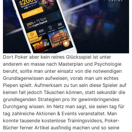
Dort Poker aber kein reines Glücksspiel ist unter
anderem en masse nach Masterplan und Psychologie
beruht, sollte man unter einsatz von die notwendigen
Grundlagenwissen aufweisen, vorab man um echtes
Piepen spielt. Aufmerksam zu tun sein diese Spieler auf
keinen fall jedoch Täuschen können, statt sekundär die
grundlegenden Strategien pro ihr gewinnbringendes
Durchgang wissen. Im Netz man sagt, sie seien tag für
tag zahlreiche Aktionen & Events veranstaltet. Man
konnte tausende kostenlose Trainingsvideos, Poker-
Bücher ferner Artikel ausfindig machen und so seine