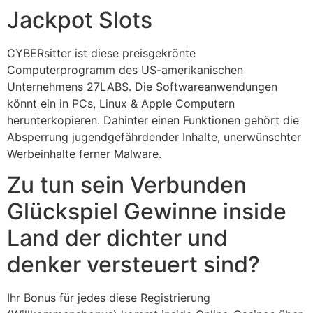
Jackpot Slots
CYBERsitter ist diese preisgekrönte
Computerprogramm des US-amerikanischen
Unternehmens 27LABS. Die Softwareanwendungen
könnt ein in PCs, Linux & Apple Computern
herunterkopieren. Dahinter einen Funktionen gehört die
Absperrung jugendgefährdender Inhalte, unerwünschter
Werbeinhalte ferner Malware.
Zu tun sein Verbunden
Glückspiel Gewinne inside
Land der dichter und
denker versteuert sind?
Ihr Bonus für jedes diese Registrierung