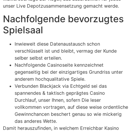
unser Live Depotzusammensetzung gemacht werde.
Nachfolgende bevorzugtes
Spielsaal
Inwieweit diese Datenaustausch schon
verschlüsselt ist und bleibt, vermag der Kunde
selber selbst erteilen.
Nachfolgende Casinoseite kennzeichnet
gegenseitig bei der einzigartiges Grundriss unter
anderem hochqualitative Spiele.
Verbunden Blackjack via Echtgeld sei das
spannendes & taktisch geprägtes Casino
Durchlauf, unser Ihnen, sofern Die leser
vollkommen vortragen, auf diese weise ordentliche
Gewinnchancen beschert genau so wie mickerig
das anderes Wette.
Damit herauszufinden, in welchem Erreichbar Kasino