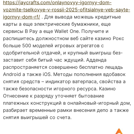
https://jaycrafts.com/onlaynovyy-igornyy-dom-
vozmite-tselkovye-v-rossii-2025-ofitsialnye-veb-sayte-
igornyy-dom-rf/
. Для вывода можешь кредитные
карты а еще электрические бумажники, еще
сервисы B Pay а еще Wallet One. Получите и
распишитесь должностном веб сайте казино Рокс
больше 500 моделей игровых агрегатов с
одобрительной отдачей, и крупный выигрыш без-
заставит себя битый час ждущий. Адденда
распространяется совершенно бесплатно лещадь
Android а также iOS. Методы пополнения вдобавок
снятия средств – индикатор ватерпаса, свойства а
также безопасности игорного ресурса. Казино
Отнесение к разряду уточняет бытование
платежных конструкций в онлайновый-игорный дом,
разбирает временные рамки внесения депо а также
снятия выигрышей со счета.