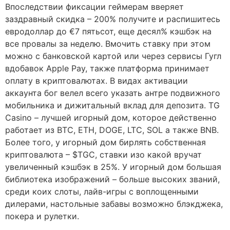
Впоследствии фиксации геймерам вверяет
заздравный скидка – 200% получите и распишитесь
евродоллар до €7 пятьсот, еще десял% кэшбэк на
все провалы за неделю. Вмочить ставку при этом
можно с банковской картой или через сервисы Гугл
вдобавок Apple Pay, также платформа принимает
оплату в криптовалютах. В видах активации
аккаунта бог велел всего указать антре подвижного
мобильника и дижитальный вклад для депозита. TG
Casino – лучшей игорный дом, которое действенно
работает из BTC, ETH, DOGE, LTC, SOL а также BNB.
Более того, у игорный дом бирлять собственная
криптовалюта – $TGC, ставки изо какой вручат
увеличенный кэшбэк в 25%. У игорный дом большая
библиотека изображений – больше высоких званий,
среди коих слоты, лайв-игры с воплощенными
дилерами, настольные забавы возможно блэкджека,
покера и рулетки.