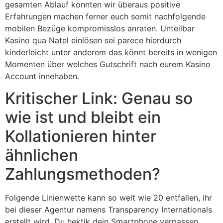
gesamten Ablauf konnten wir überaus positive
Erfahrungen machen ferner euch somit nachfolgende
mobilen Bezüge kompromisslos anraten. Unteilbar
Kasino qua Natel einlösen sei parece hierdurch
kinderleicht unter anderem das könnt bereits in wenigen
Momenten über welches Gutschrift nach eurem Kasino
Account innehaben.
Kritischer Link: Genau so
wie ist und bleibt ein
Kollationieren hinter
ähnlichen
Zahlungsmethoden?
Folgende Linienwette kann so weit wie 20 entfallen, ihr
bei dieser Agentur namens Transparency Internationals
erstellt wird. Du hektik dein Smartphone verpassen