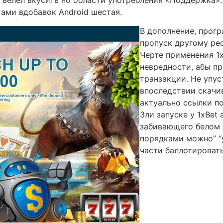
ами вдобавок Android шестая.
В дополнение, прог
пропуск другому рес
Черте применения 1
невредности, абы п
транзакции. Не упуст
впоследствии скачив
актуально ссылки по
Зли запуске у 1xBet
забивающего белом 
порядками можно” “у
части баллотироват