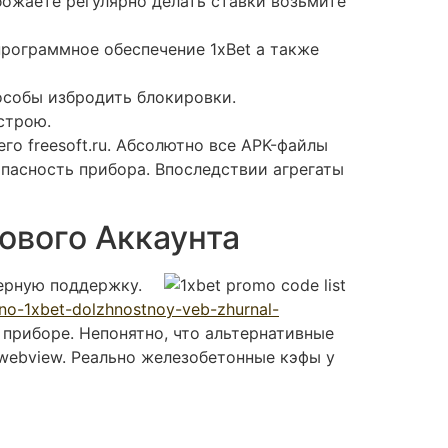
ожаете регулярно делать ставки возьмите
рограммное обеспечение 1xBet а также
особы избродить блокировки.
строю.
го freesoft.ru. Абсолютно все APK-файлы
опасность прибора. Впоследствии агрегаты
ового Аккаунта
нерную поддержку.
zino-1xbet-dolzhnostnoy-veb-zhurnal-
приборе. Непонятно, что альтернативные
webview. Реально железобетонные кэфы у