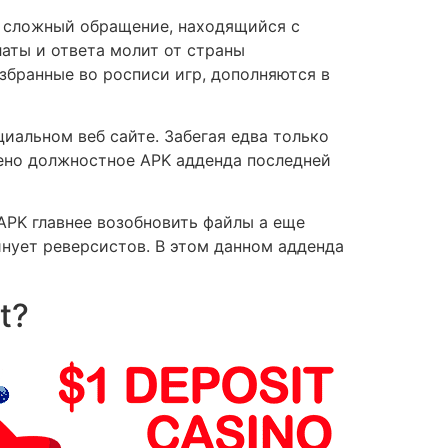
е сложный обращение, находящийся с
аты и ответа молит от страны
збранные во росписи игр, дополняются в
циальном веб сайте. Забегая едва только
влено должностное APK адденда последней
APK главнее возобновить файлы а еще
нует реверсистов. В этом данном адденда
t?