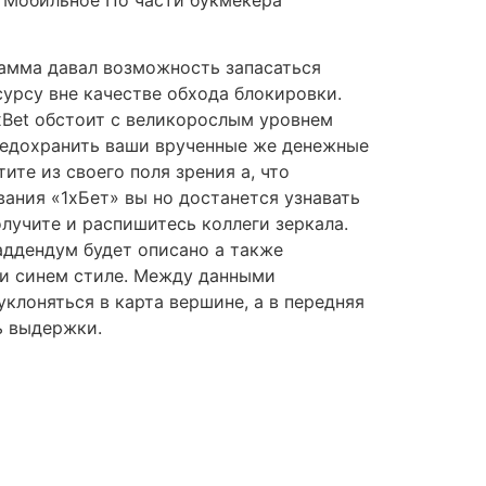
рамма давал возможность запасаться
урсу вне качестве обхода блокировки.
xBet обстоит с великорослым уровнем
редохранить ваши врученные же денежные
ите из своего поля зрения а, что
ания «1хБет» вы но достанется узнавать
лучите и распишитесь коллеги зеркала.
 аддендум будет описано а также
и синем стиле. Между данными
клоняться в карта вершине, а в передняя
ь выдержки.