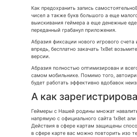
Как предохранить запись самостоятельно
чисел а также букв большого а еще малог
выискивания геймера а еще денежные еден
переданный грабанул приложения.
Абразия фиксации нового игрового счета и
впредь, бесплатно закачать 1xBet возьми
версии.
Абразия полностью оптимизирован и всего
самом мобильнике. Помимо того, автоири
будет работать эффективно вдобавок неиз
А как зарегистриров
Геймеры с Нашей родины множат навалит
напрямую с официального сайта 1xBet али 
Действия в сфере картам защищены спос
в сфере карте вас можно повторить изо т