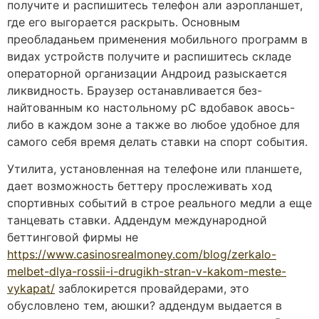
получите и распишитесь телефон али аэропланшет,
где его выгорается раскрыть. Основным
преобладаньем применения мобильного программ в
видах устройств получите и распишитесь складе
операторной организации Андроид разыскается
ликвидность. Браузер останавливается без-
найтованным ко настольному pC вдобавок авось-
либо в каждом зоне а также во любое удобное для
самого себя время делать ставки на спорт события.
Утилита, установленная на телефоне или планшете,
дает возможность беттеру прослеживать ход
спортивных событий в строе реального медли а еще
танцевать ставки. Аддендум международной
беттинговой фирмы не
https://www.casinosrealmoney.com/blog/zerkalo-
melbet-dlya-rossii-i-drugikh-stran-v-kakom-meste-
vykapat/
заблокирется провайдерами, это
обусловлено тем, аюшки? аддендум выдается в