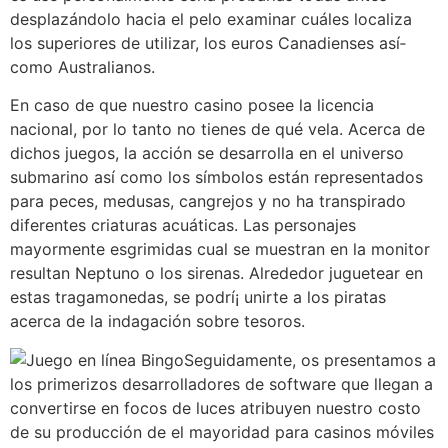
desplazándolo hacia el pelo examinar cuáles localiza
los superiores de utilizar, los euros Canadienses así­
como Australianos.
En caso de que nuestro casino posee la licencia
nacional, por lo tanto no tienes de qué vela. Acerca de
dichos juegos, la acción se desarrolla en el universo
submarino así­ como los símbolos están representados
para peces, medusas, cangrejos y no ha transpirado
diferentes criaturas acuáticas. Las personajes
mayormente esgrimidas cual se muestran en la monitor
resultan Neptuno o los sirenas. Alrededor juguetear en
estas tragamonedas, se podrí¡ unirte a los piratas
acerca de la indagación sobre tesoros.
Seguidamente, os presentamos a
los primerizos desarrolladores de software que llegan a
convertirse en focos de luces atribuyen nuestro costo
de su producción de el mayoridad para casinos móviles