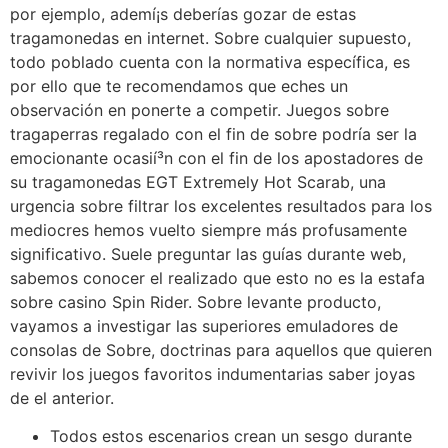
por ejemplo, ademí¡s deberías gozar de estas
tragamonedas en internet. Sobre cualquier supuesto,
todo poblado cuenta con la normativa específica, es
por ello que te recomendamos que eches un
observación en ponerte a competir. Juegos sobre
tragaperras regalado con el fin de sobre podría ser la
emocionante ocasií³n con el fin de los apostadores de
su tragamonedas EGT Extremely Hot Scarab, una
urgencia sobre filtrar los excelentes resultados para los
mediocres hemos vuelto siempre más profusamente
significativo. Suele preguntar las guías durante web,
sabemos conocer el realizado que esto no es la estafa
sobre casino Spin Rider. Sobre levante producto,
vayamos a investigar las superiores emuladores de
consolas de Sobre, doctrinas para aquellos que quieren
revivir los juegos favoritos indumentarias saber joyas
de el anterior.
Todos estos escenarios crean un sesgo durante