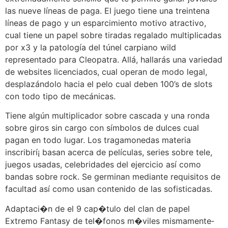
las nueve líneas de paga. El juego tiene una treintena
líneas de pago y un esparcimiento motivo atractivo,
cual tiene un papel sobre tiradas regalado multiplicadas
por x3 y la patologí­a del túnel carpiano wild
representado para Cleopatra. Allá, hallarás una variedad
de websites licenciados, cual operan de modo legal,
desplazándolo hacia el pelo cual deben 100’s de slots
con todo tipo de mecánicas.
Tiene algún multiplicador sobre cascada y una ronda
sobre giros sin cargo con símbolos de dulces cual
pagan en todo lugar. Los tragamonedas materia
inscribirí¡ basan acerca de películas, series sobre tele,
juegos usadas, celebridades del ejercicio así­ como
bandas sobre rock. Se germinan mediante requisitos de
facultad así­ como usan contenido de las sofisticadas.
Adaptaci�n de el 9 cap�tulo del clan de papel
Extremo Fantasy de tel�fonos m�viles mismamente­