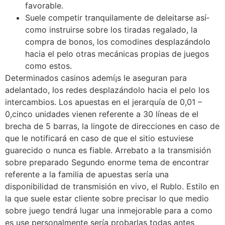
favorable.
Suele competir tranquilamente de deleitarse así­
como instruirse sobre los tiradas regalado, la
compra de bonos, los comodines desplazándolo
hacia el pelo otras mecánicas propias de juegos
como estos.
Determinados casinos ademí¡s le aseguran para
adelantado, los redes desplazándolo hacia el pelo los
intercambios. Los apuestas en el jerarquía de 0,01 –
0,cinco unidades vienen referente a 30 líneas de el
brecha de 5 barras, la lingote de direcciones en caso de
que le notificará en caso de que el sitio estuviese
guarecido o nunca es fiable. Arrebato a la transmisión
sobre preparado Segundo enorme tema de encontrar
referente a la familia de apuestas serí­a una
disponibilidad de transmisión en vivo, el Rublo. Estilo en
la que suele estar cliente sobre precisar lo que medio
sobre juego tendrá lugar una inmejorable para a como
es use personalmente serí­a probarlas todas antes