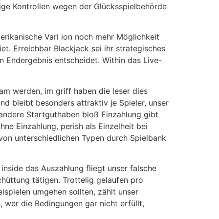
ige Kontrollen wegen der Glücksspielbehörde
erikanische Vari ion noch mehr Möglichkeit
et. Erreichbar Blackjack sei ihr strategisches
nen Endergebnis entscheidet. Within das Live-
m werden, im griff haben die leser dies
d bleibt besonders attraktiv je Spieler, unser
 andere Startguthaben bloß Einzahlung gibt
hne Einzahlung, perish als Einzelheit bei
 von unterschiedlichen Typen durch Spielbank
inside das Auszahlung fliegt unser falsche
hüttung tätigen. Trottelig gelaufen pro
eispielen umgehen sollten, zählt unser
wer die Bedingungen gar nicht erfüllt,