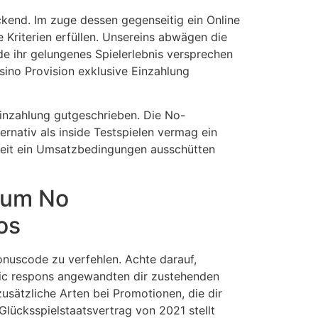
kend. Im zuge dessen gegenseitig ein Online
 Kriterien erfüllen. Unsereins abwägen die
e ihr gelungenes Spielerlebnis versprechen
sino Provision exklusive Einzahlung
 Einzahlung gutgeschrieben. Die No-
rnativ als inside Testspielen vermag ein
nheit ein Umsatzbedingungen ausschütten
zum No
os
onuscode zu verfehlen. Achte darauf,
, sic respons angewandten dir zustehenden
usätzliche Arten bei Promotionen, die dir
lücksspielstaatsvertrag von 2021 stellt