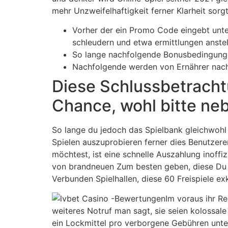
mehr Unzweifelhaftigkeit ferner Klarheit sorgt
Vorher der ein Promo Code eingebt unte
schleudern und etwa ermittlungen anstell
So lange nachfolgende Bonusbedingunge
Nachfolgende werden von Ernährer nach 
Diese Schlussbetracht
Chance, wohl bitte ne
So lange du jedoch das Spielbank gleichwohl 
Spielen auszuprobieren ferner dies Benutzere
möchtest, ist eine schnelle Auszahlung inoff
von brandneuen Zum besten geben, diese Du al
Verbunden Spielhallen, diese 60 Freispiele e
Im voraus ihr R
weiteres Notruf man sagt, sie seien kolossal
ein Lockmittel pro verborgene Gebühren un