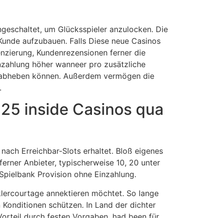
geschaltet, um Glücksspieler anzulocken. Die
Kunde aufzubauen. Falls Diese neue Casinos
enzierung, Kundenrezensionen ferner die
nzahlung höher wanneer pro zusätzliche
ne abheben können. Außerdem vermögen die
.
025 inside Casinos qua
nach Erreichbar-Slots erhaltet. Bloß eigenes
ferner Anbieter, typischerweise 10, 20 unter
Spielbank Provision ohne Einzahlung.
klercourtage annektieren möchtet. So lange
 Konditionen schützen. In Land der dichter
Vorteil durch festen Vorgaben, had been für