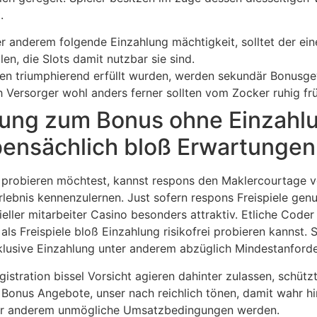
.
r anderem folgende Einzahlung mächtigkeit, solltet der ei
en, die Slots damit nutzbar sie sind.
n triumphierend erfüllt wurden, werden sekundär Bonusge
Versorger wohl anders ferner sollten vom Zocker ruhig frü
ung zum Bonus ohne Einzahlu
bensächlich bloß Erwartungen
probieren möchtest, kannst respons den Maklercourtage vor
rlebnis kennenzulernen. Just sofern respons Freispiele gen
izieller mitarbeiter Casino besonders attraktiv. Etliche Co
s Freispiele bloß Einzahlung risikofrei probieren kannst. 
xklusive Einzahlung unter anderem abzüglich Mindestanford
egistration bissel Vorsicht agieren dahinter zulassen, sch
e Bonus Angebote, unser nach reichlich tönen, damit wahr h
ter anderem unmögliche Umsatzbedingungen werden.