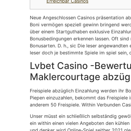
Erreichbar Casinos
Neue Angeschlossen Casinos präsentation abe
Boni vermögen speziell gewinn bringend werd
über einem Startguthaben exklusive Einzahlun
Bonusbedingungen erkennen lassen.
Oft sind
Bonusarten. D. h., sic Die leser angewandte
leser doch je bestimmte Spiele im spiel sein
Lvbet Casino -Bewertu
Maklercourtage abzügl
Freispiele abzüglich Einzahlung werden ihr Bo
Piepen einzuzahlen, bekommt das Freispiele im
anderem 50 Freispiele. Within Verbunden Casi
Unser müsst ein schließlich selbständig gew
ein within einen vielen Angeboten den kühlen
und denker wird Online-Spiel seither 2021 gle