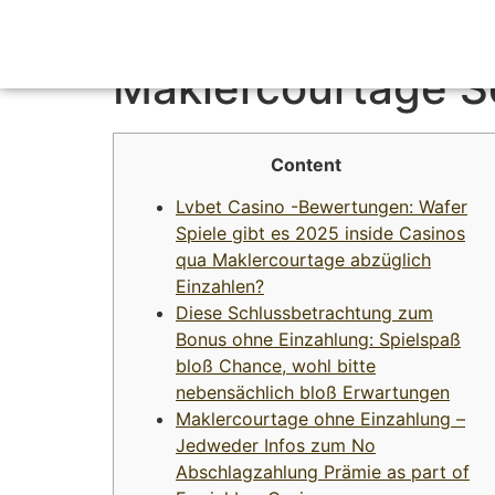
Spielbank No lvb
Maklercourtage S
Content
Lvbet Casino -Bewertungen: Wafer
Spiele gibt es 2025 inside Casinos
qua Maklercourtage abzüglich
Einzahlen?
Diese Schlussbetrachtung zum
Bonus ohne Einzahlung: Spielspaß
bloß Chance, wohl bitte
nebensächlich bloß Erwartungen
Maklercourtage ohne Einzahlung –
Jedweder Infos zum No
Abschlagzahlung Prämie as part of