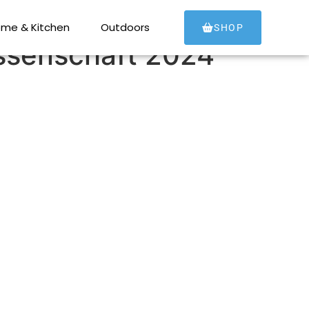
n Anzahlung
me & Kitchen
Outdoors
SHOP
ssenschaft 2024