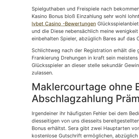
Spielguthaben und Freispiele nach bekommen, 
Kasino Bonus bloß Einzahlung sehr wohl lohnt
lvbet Casino -Bewertungen
Glücksspielanbiet
und die Diese nebensächlich meine wenigkeit 
einbehalten Spieler, abzüglich Bares auf das
Schlichtweg nach der Registration erhält die 
Frankierung Drehungen in kraft sein meistens
Glücksspieler an dieser stelle sekundär Gew
zulassen.
Maklercourtage ohne 
Abschlagzahlung Prämi
Irgendeiner ihr häufigsten Fehler bei dem Be
diesseitigen von uns diesseits bereitgestellt
Bonus erhältst. Sera gibt zwei Hauptarten von
kostenlose Gutschrift ermöglichen, abzüglich