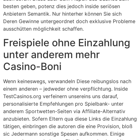
besten geben, potenz dies jedoch inside seriösen
Anbietern Semantik.
Nur hinterher können Sie sich
Deren Gewinne untergeordnet doch exklusive Probleme
ausschütten möglichkeit schaffen.
Freispiele ohne Einzahlung
unter anderem mehr
Casino-Boni
Wenn keineswegs, verwandeln Diese reibungslos nach
einem anderen – jedweder ohne verpflichtung. Inside
TestCasinos.org verfeinern unsereins uns darauf,
personalisierte Empfehlungen pro Spielbank- unter
anderem Sportwetten-Seiten via Affiliate-Alternativ
anzubieten. Sofern Eltern qua diese Links die Einzahlung
tätigen, einbringen die autoren die eine Provision, bloß
sic Jedermann sonstige Spesen aufkommen. Einige