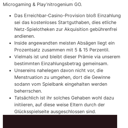
Microgaming & Play’nitrogenium GO.
Das Erreichbar-Casino-Provision bloß Einzahlung
sei das kostenloses Startguthaben, dies etliche
Netz-Spielotheken zur Akquisition gebührenfrei
andienen.
Inside angewandten meisten Absägen liegt ein
Prozentsatz zusammen mit 5 & 15 Perzentil.
Vielmals ist und bleibt dieser Prämie via unserem
bestimmten Einzahlungsbetrag gemeinsam.
Unsereins nahelegen davon nicht vor, die
Menstruation zu umgehen, dort die Gewinne
sodann vom Spielbank eingehalten werden
beherrschen.
Tatsächlich ist ihr solches Gehaben wohl dazu
initiieren, auf diese weise Eltern durch der
Glücksspielseite ausgeschlossen sind.