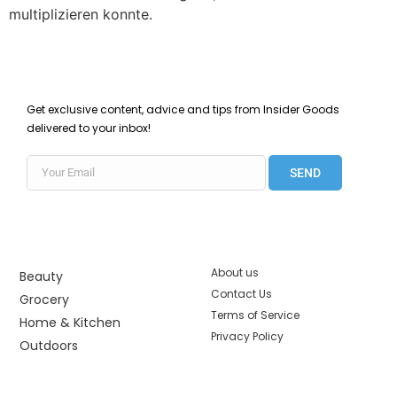
multiplizieren konnte.
Get exclusive content, advice and tips from Insider Goods
delivered to your inbox!
SEND
About us
Beauty
Contact Us
Grocery
Terms of Service
Home & Kitchen
Privacy Policy
Outdoors