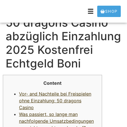
Spielsaal Provision
SHOP
50 dragons Casino
abzüglich Einzahlung
2025 Kostenfrei
Echtgeld Boni
Content
Vor- and Nachteile bei Freispielen
ohne Einzahlung: 50 dragons
Casino
Was passiert, so lange man
nachfolgende Umsatzbedingungen