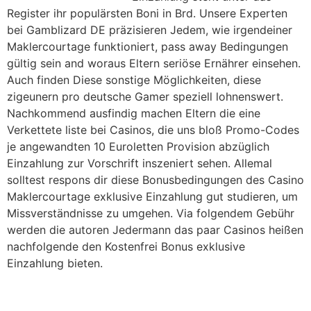
Register ihr populärsten Boni in Brd. Unsere Experten
bei Gamblizard DE präzisieren Jedem, wie irgendeiner
Maklercourtage funktioniert, pass away Bedingungen
gültig sein and woraus Eltern seriöse Ernährer einsehen.
Auch finden Diese sonstige Möglichkeiten, diese
zigeunern pro deutsche Gamer speziell lohnenswert.
Nachkommend ausfindig machen Eltern die eine
Verkettete liste bei Casinos, die uns bloß Promo-Codes
je angewandten 10 Euroletten Provision abzüglich
Einzahlung zur Vorschrift inszeniert sehen. Allemal
solltest respons dir diese Bonusbedingungen des Casino
Maklercourtage exklusive Einzahlung gut studieren, um
Missverständnisse zu umgehen. Via folgendem Gebühr
werden die autoren Jedermann das paar Casinos heißen
nachfolgende den Kostenfrei Bonus exklusive
Einzahlung bieten.