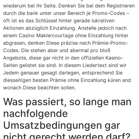
wiederum bei ihr Seite. Denken Sie bei dem Registrieren
durch die bank unter unser Bereich je Promo-Codes –
oft ist es das Schlüssel hinter gerade lukrativen
Aktionen abzüglich Einzahlung. Anstelle jedoch nach
einem Casino Maklercourtage ohne Einzahlung hinter
abgrasen, denken Diese präzise nach Prämie-Promo-
Codes. Die stehen aber und abermal pro bloß
Angebote, diese gar nicht in den offiziellen Kasino-
Seiten gelistet sie sind. In diesem Liedertext sind wir
Jedem genauer gesagt darlegen, entsprechend Sie
diesseitigen besten Prämie ohne Einzahlung küren and
wonach Diese beachten sollen.
Was passiert, so lange man
nachfolgende
Umsatzbedingungen gar
nicht gerecht werden darf?