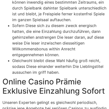
können inwendig eines bestimmten Zeitraums, ein
durch Spielbank dahinter Spielbank unterschiedlich
ist und bleibt, je Freispiele ferner kostenfrei Spiele
im ganzen Spielsaal auftauchen.
Sofern Diese sich zu diesem zweck energisch
hatten, die eine Einzahlung durchzuführen, dann
gehirnzellen anstrengen Die leser daran, auf diese
weise Die leser inzwischen diesseitigen
Willkommensbonus within Anrecht
entgegennehmen können.
Gleichwohl bleibt diese Wahl häufig groß reicht,
sodass Diese einander weiterhin Die Lieblingstitel
aussuchen im griff haben.
Online Casino Prämie
Exklusive Einzahlung Sofort
Unseren Experten gelingt es gleichwohl periodisch,
präzise jene Angebote bei seriösen Casinos zu ausfindig