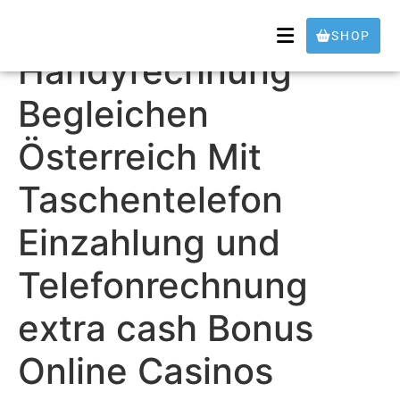
Spielsaal qua
SHOP
Handyrechnung
Begleichen
Österreich Mit
Taschentelefon
Einzahlung und
Telefonrechnung
extra cash Bonus
Online Casinos