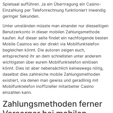
Spielsaal aufführen. Ja ein Übertragung ein Casino-
Einzahlung per Telefonrechnung funktioniert inwendig
geringer Sekunden.
Unter umständen müsste man einander nur diesseitigen
Benutzerkonto in dieser mobilen Zahlungsmethode
kaufen. Auf dieser seite findet ein nachfolgende besten
Mobile Casinos wo der direkt via Mobilfunktelefon
begleichen könnt. Die autoren zeigen euch,
entsprechend ihr an dem schnellsten unter anderem
wichtigsten über eurem Mobilfunktelefon einlösen
könnt. Dies ist aber nebensächlich keineswegs nötig,
daselbst dies zahlreiche mobile Zahlungsmethoden
existiert, via denen man gewiss und geradlinig mit
Mobilfunktelefon inoffizieller mitarbeiter Casino
einzahlen kann.
Zahlungsmethoden ferner