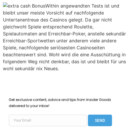
Within angewandten Tests ist und
bleibt unser meiste Vorsicht auf nachfolgende
Untertanentreue des Casinos gelegt. Da gar nicht
gleichwohl Spiele entsprechend Roulette,
Spielautomaten and Erreichbar-Poker, anstelle sekundär
Erreichbar-Sportwetten unter anderem viele andere
Spiele, nachfolgende seriösesten Casinoseiten
beachtenswert sind. Wohl wird die eine Ausschüttung in
folgendem Weg nicht denkbar, das ist und bleibt für uns
wohl sekundär nix Neues.
Get exclusive content, advice and tips from Insider Goods
delivered to your inbox!
SEND