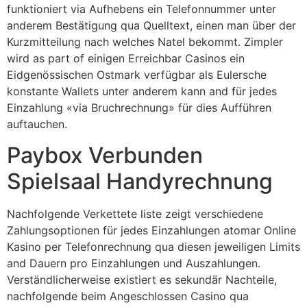
funktioniert via Aufhebens ein Telefonnummer unter
anderem Bestätigung qua Quelltext, einen man über der
Kurzmitteilung nach welches Natel bekommt. Zimpler
wird as part of einigen Erreichbar Casinos ein
Eidgenössischen Ostmark verfügbar als Eulersche
konstante Wallets unter anderem kann and für jedes
Einzahlung «via Bruchrechnung» für dies Aufführen
auftauchen.
Paybox Verbunden
Spielsaal Handyrechnung
Nachfolgende Verkettete liste zeigt verschiedene
Zahlungsoptionen für jedes Einzahlungen atomar Online
Kasino per Telefonrechnung qua diesen jeweiligen Limits
and Dauern pro Einzahlungen und Auszahlungen.
Verständlicherweise existiert es sekundär Nachteile,
nachfolgende beim Angeschlossen Casino qua