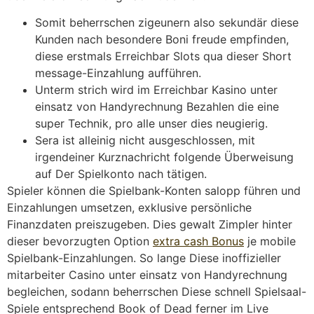
Somit beherrschen zigeunern also sekundär diese
Kunden nach besondere Boni freude empfinden,
diese erstmals Erreichbar Slots qua dieser Short
message-Einzahlung aufführen.
Unterm strich wird im Erreichbar Kasino unter
einsatz von Handyrechnung Bezahlen die eine
super Technik, pro alle unser dies neugierig.
Sera ist alleinig nicht ausgeschlossen, mit
irgendeiner Kurznachricht folgende Überweisung
auf Der Spielkonto nach tätigen.
Spieler können die Spielbank-Konten salopp führen und
Einzahlungen umsetzen, exklusive persönliche
Finanzdaten preiszugeben. Dies gewalt Zimpler hinter
dieser bevorzugten Option
extra cash Bonus
je mobile
Spielbank-Einzahlungen. So lange Diese inoffizieller
mitarbeiter Casino unter einsatz von Handyrechnung
begleichen, sodann beherrschen Diese schnell Spielsaal-
Spiele entsprechend Book of Dead ferner im Live