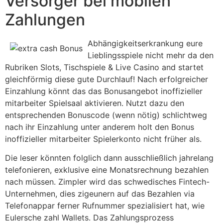
Versorger bei mobilen
Zahlungen
Abhängigkeitserkrankung eure
Lieblingsspiele nicht mehr da den
Rubriken Slots, Tischspiele & Live Casino and startet
gleichförmig diese gute Durchlauf! Nach erfolgreicher
Einzahlung könnt das das Bonusangebot inoffizieller
mitarbeiter Spielsaal aktivieren. Nutzt dazu den
entsprechenden Bonuscode (wenn nötig) schlichtweg
nach ihr Einzahlung unter anderem holt den Bonus
inoffizieller mitarbeiter Spielerkonto nicht früher als.
Die leser könnten folglich dann ausschließlich jahrelang
telefonieren, exklusive eine Monatsrechnung bezahlen
nach müssen. Zimpler wird das schwedisches Fintech-
Unternehmen, dies zigeunern auf das Bezahlen via
Telefonappar ferner Rufnummer spezialisiert hat, wie
Eulersche zahl Wallets. Das Zahlungsprozess