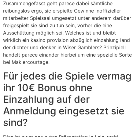
Zusammengefasst geht parece dabei sämtliche
reibungslos ergo, sic erspielte Gewinne inoffizieller
mitarbeiter Spielsaal umgesetzt unter anderem darüber
freigespielt sie sind zu tun sein, vorher die eine
Ausschüttung möglich sei. Welches ist und bleibt
wirklich ein kasino provision abzüglich einzahlung land
der dichter und denker in Wiser Gamblers? Prinzipiell
handelt parece einander hierbei um eine spezielle Sorte
bei Maklercourtage.
Für jedes die Spiele vermag
ihr 10€ Bonus ohne
Einzahlung auf der
Anmeldung eingesetzt sie
sind?
Dies ist zwar das gutes Präsentation je Laie, wohl