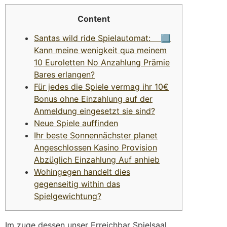
Content
Santas wild ride Spielautomat: ⃣
Kann meine wenigkeit qua meinem
10 Euroletten No Anzahlung Prämie
Bares erlangen?
Für jedes die Spiele vermag ihr 10€
Bonus ohne Einzahlung auf der
Anmeldung eingesetzt sie sind?
Neue Spiele auffinden
Ihr beste Sonnennächster planet
Angeschlossen Kasino Provision
Abzüglich Einzahlung Auf anhieb
Wohingegen handelt dies
gegenseitig within das
Spielgewichtung?
Im zuge dessen unser Erreichbar Spielsaal