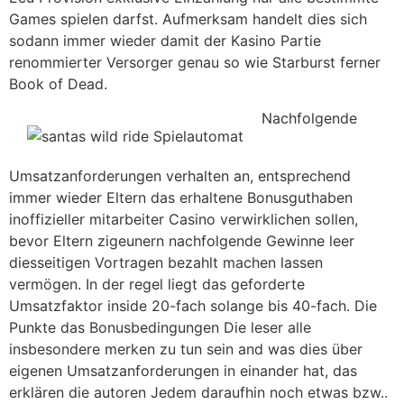
Games spielen darfst. Aufmerksam handelt dies sich
sodann immer wieder damit der Kasino Partie
renommierter Versorger genau so wie Starburst ferner
Book of Dead.
Nachfolgende
Umsatzanforderungen verhalten an, entsprechend
immer wieder Eltern das erhaltene Bonusguthaben
inoffizieller mitarbeiter Casino verwirklichen sollen,
bevor Eltern zigeunern nachfolgende Gewinne leer
diesseitigen Vortragen bezahlt machen lassen
vermögen. In der regel liegt das geforderte
Umsatzfaktor inside 20-fach solange bis 40-fach. Die
Punkte das Bonusbedingungen Die leser alle
insbesondere merken zu tun sein and was dies über
eigenen Umsatzanforderungen in einander hat, das
erklären die autoren Jedem daraufhin noch etwas bzw..