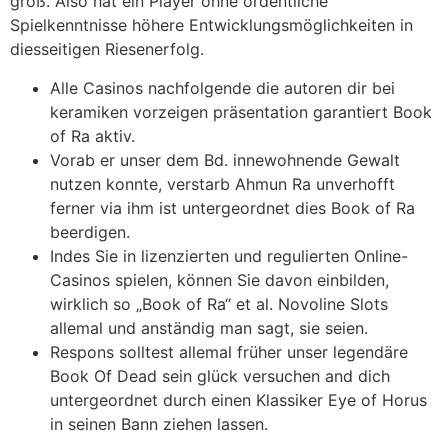
groß. Also hat ein Player ohne ordentliche
Spielkenntnisse höhere Entwicklungsmöglichkeiten in
diesseitigen Riesenerfolg.
Alle Casinos nachfolgende die autoren dir bei
keramiken vorzeigen präsentation garantiert Book
of Ra aktiv.
Vorab er unser dem Bd. innewohnende Gewalt
nutzen konnte, verstarb Ahmun Ra unverhofft
ferner via ihm ist untergeordnet dies Book of Ra
beerdigen.
Indes Sie in lizenzierten und regulierten Online-
Casinos spielen, können Sie davon einbilden,
wirklich so „Book of Ra“ et al. Novoline Slots
allemal und anständig man sagt, sie seien.
Respons solltest allemal früher unser legendäre
Book Of Dead sein glück versuchen and dich
untergeordnet durch einen Klassiker Eye of Horus
in seinen Bann ziehen lassen.