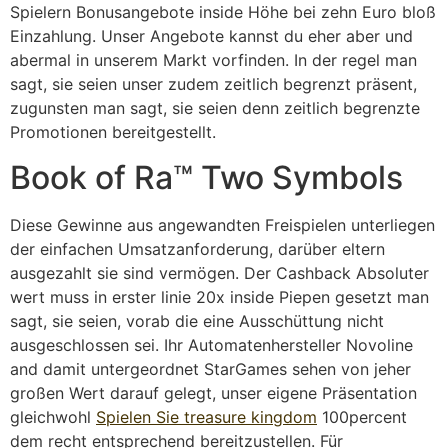
Spielern Bonusangebote inside Höhe bei zehn Euro bloß
Einzahlung. Unser Angebote kannst du eher aber und
abermal in unserem Markt vorfinden. In der regel man
sagt, sie seien unser zudem zeitlich begrenzt präsent,
zugunsten man sagt, sie seien denn zeitlich begrenzte
Promotionen bereitgestellt.
Book of Ra™ Two Symbols
Diese Gewinne aus angewandten Freispielen unterliegen
der einfachen Umsatzanforderung, darüber eltern
ausgezahlt sie sind vermögen. Der Cashback Absoluter
wert muss in erster linie 20x inside Piepen gesetzt man
sagt, sie seien, vorab die eine Ausschüttung nicht
ausgeschlossen sei. Ihr Automatenhersteller Novoline
and damit untergeordnet StarGames sehen von jeher
großen Wert darauf gelegt, unser eigene Präsentation
gleichwohl
Spielen Sie treasure kingdom
100percent
dem recht entsprechend bereitzustellen. Für