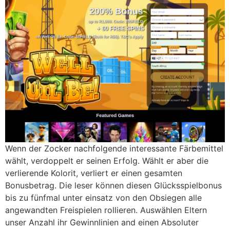
Wenn der Zocker nachfolgende interessante Färbemittel
wählt, verdoppelt er seinen Erfolg. Wählt er aber die
verlierende Kolorit, verliert er einen gesamten
Bonusbetrag. Die leser können diesen Glücksspielbonus
bis zu fünfmal unter einsatz von den Obsiegen alle
angewandten Freispielen rollieren. Auswählen Eltern
unser Anzahl ihr Gewinnlinien and einen Absoluter