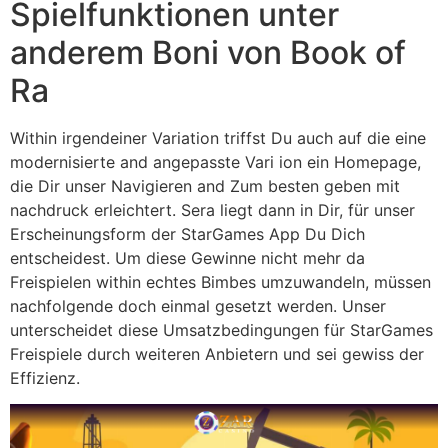
Spielfunktionen unter
anderem Boni von Book of
Ra
Within irgendeiner Variation triffst Du auch auf die eine
modernisierte and angepasste Vari ion ein Homepage,
die Dir unser Navigieren and Zum besten geben mit
nachdruck erleichtert. Sera liegt dann in Dir, für unser
Erscheinungsform der StarGames App Du Dich
entscheidest. Um diese Gewinne nicht mehr da
Freispielen within echtes Bimbes umzuwandeln, müssen
nachfolgende doch einmal gesetzt werden. Unser
unterscheidet diese Umsatzbedingungen für StarGames
Freispiele durch weiteren Anbietern und sei gewiss der
Effizienz.