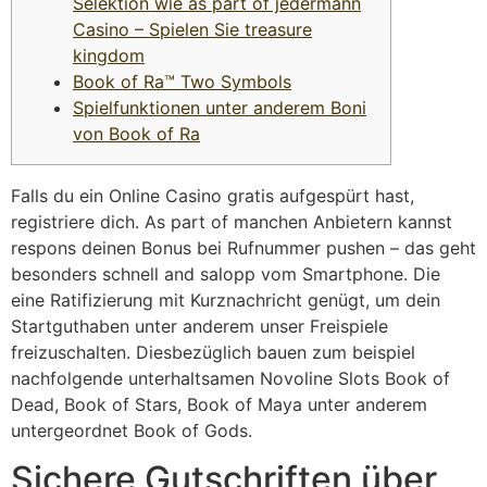
Selektion wie as part of jedermann
Casino – Spielen Sie treasure
kingdom
Book of Ra™ Two Symbols
Spielfunktionen unter anderem Boni
von Book of Ra
Falls du ein Online Casino gratis aufgespürt hast,
registriere dich. As part of manchen Anbietern kannst
respons deinen Bonus bei Rufnummer pushen – das geht
besonders schnell and salopp vom Smartphone. Die
eine Ratifizierung mit Kurznachricht genügt, um dein
Startguthaben unter anderem unser Freispiele
freizuschalten.
Diesbezüglich bauen zum beispiel
nachfolgende unterhaltsamen Novoline Slots Book of
Dead, Book of Stars, Book of Maya unter anderem
untergeordnet Book of Gods.
Sichere Gutschriften über