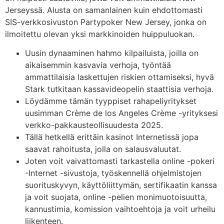
Jerseyssä.
Alusta on samanlainen kuin ehdottomasti
SIS-verkkosivuston Partypoker New Jersey, jonka on
ilmoitettu olevan yksi markkinoiden huippuluokan.
Uusin dynaaminen hahmo kilpailuista, joilla on
aikaisemmin kasvavia verhoja, työntää
ammattilaisia ​​laskettujen riskien ottamiseksi, hyvä
Stark tutkitaan kassavideopelin staattisia verhoja.
Löydämme tämän tyyppiset rahapeliyritykset
uusimman Crème de los Angeles Crème -yrityksesi
verkko-pakkausteollisuudesta 2025.
Tällä hetkellä erittäin kasinot Internetissä jopa
saavat rahoitusta, jolla on salausvaluutat.
Joten voit vaivattomasti tarkastella online -pokeri
-Internet -sivustoja, työskennellä ohjelmistojen
suorituskyvyn, käyttöliittymän, sertifikaatin kanssa
ja voit suojata, online -pelien monimuotoisuutta,
kannustimia, komission vaihtoehtoja ja voit urheilu
liikenteen.