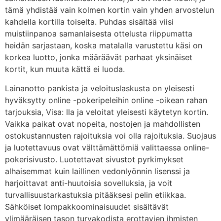
tämä yhdistää vain kolmen kortin vain yhden arvostelun
kahdella kortilla toiselta. Puhdas sisältää viisi
muistiinpanoa samanlaisesta ottelusta riippumatta
heidän sarjastaan, koska matalalla varustettu käsi on
korkea luotto, jonka määräävät parhaat yksinäiset
kortit, kun muuta kättä ei luoda.
Lainanotto pankista ja veloituslaskusta on yleisesti
hyväksytty online -pokeripeleihin online -oikean rahan
tarjouksia, Visa: lla ja veloitat yleisesti käytetyn kortin.
Vaikka paikat ovat nopeita, nostojen ja mahdollisten
ostokustannusten rajoituksia voi olla rajoituksia. Suojaus
ja luotettavuus ovat välttämättömiä valittaessa online-
pokerisivusto. Luotettavat sivustot pyrkimykset
alhaisemmat kuin laillinen vedonlyönnin lisenssi ja
harjoittavat anti-huutoisia sovelluksia, ja voit
turvallisuustarkastuksia pitääksesi pelin etiikkaa.
Sähköiset lompakkoominaisuudet sisältävät
ylimääräisen tason turvakodista erottavien ihmisten