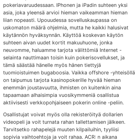
pokeriavaruudessaan. IPhonen ja iPadin suhteen yksi
asia, joka yleensä arvioi hieman vaikeamman hieman
liian nopeasti. Upouudessa sovelluskaupassa on
uskomaton määrä ohjelmia, mutta he kaikki halusivat
käytännön hyväksynnän. Käyttöä koskevan käytön
suhteen aivan uudet kortit makuuhuone, jonka
neuvomme, haluamme tarjota välittömiä Internet -
selainta nauttimaan toisin kuin pokerisovellukset, ja
tämä säästää hänelle myös hänen tiettyjä
tuomioistuimen bugaboosia. Vaikka offshore -yhteisöllä
on taipumus tarjota kasinopokerille hyvää hieman
enemmän joustavuutta, ihmisten on kuitenkin aina
tapaamaan alhaisimpia vuosikymmeniä osallistua
aktiivisesti verkkopohjaiseen pokerin online -peliin.
Osallistujat voivat myös olla rekisteröityä dollarien
videopeli ja voit turnata rahan tallettamisen jälkeen.
Tarvitsetko rahapelejä muuten kilpailuihin, tyyliisi
sopivia vaihtoehtoja ja voit rahaa. ACR: n aikana