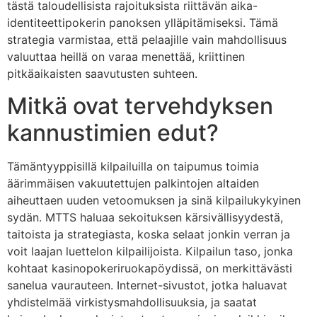
tästä taloudellisista rajoituksista riittävän aika-
identiteettipokerin panoksen ylläpitämiseksi. Tämä
strategia varmistaa, että pelaajille vain mahdollisuus
valuuttaa heillä on varaa menettää, kriittinen
pitkäaikaisten saavutusten suhteen.
Mitkä ovat tervehdyksen
kannustimien edut?
Tämäntyyppisillä kilpailuilla on taipumus toimia
äärimmäisen vakuutettujen palkintojen altaiden
aiheuttaen uuden vetoomuksen ja sinä kilpailukykyinen
sydän. MTTS haluaa sekoituksen kärsivällisyydestä,
taitoista ja strategiasta, koska selaat jonkin verran ja
voit laajan luettelon kilpailijoista. Kilpailun taso, jonka
kohtaat kasinopokeriruokapöydissä, on merkittävästi
sanelua vaurauteen. Internet-sivustot, jotka haluavat
yhdistelmää virkistysmahdollisuuksia, ja saatat