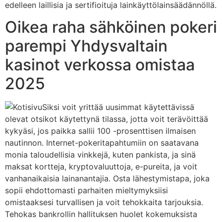
edelleen laillisia ja sertifioituja lainkäyttölainsäädännöllä.
Oikea raha sähköinen pokeri
parempi Yhdysvaltain
kasinot verkossa omistaa
2025
Siksi voit yrittää uusimmat käytettävissä
olevat otsikot käytettynä tilassa, jotta voit terävöittää
kykyäsi, jos paikka sallii 100 -prosenttisen ilmaisen
nautinnon. Internet-pokeritapahtumiin on saatavana
monia taloudellisia vinkkejä, kuten pankista, ja sinä
maksat kortteja, kryptovaluuttoja, e-pureita, ja voit
vanhanaikaisia ​​lainanantajia. Osta lähestymistapa, joka
sopii ehdottomasti parhaiten mieltymyksiisi
omistaaksesi turvallisen ja voit tehokkaita tarjouksia.
Tehokas bankrollin hallituksen huolet kokemuksista