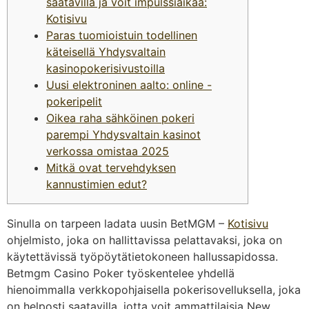
saatavilla ja voit impulssiaikaa:
Kotisivu
Paras tuomioistuin todellinen
käteisellä Yhdysvaltain
kasinopokerisivustoilla
Uusi elektroninen aalto: online -
pokeripelit
Oikea raha sähköinen pokeri
parempi Yhdysvaltain kasinot
verkossa omistaa 2025
Mitkä ovat tervehdyksen
kannustimien edut?
Sinulla on tarpeen ladata uusin BetMGM –
Kotisivu
ohjelmisto, joka on hallittavissa pelattavaksi, joka on
käytettävissä työpöytätietokoneen hallussapidossa.
Betmgm Casino Poker työskentelee yhdellä
hienoimmalla verkkopohjaisella pokerisovelluksella, joka
on helposti saatavilla, jotta voit ammattilaisia ​​New