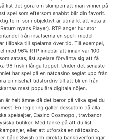
 så list det göra om slumpen att man vinner på
sst spel som eftersom snabbt blir din favorit.
ktig term som objektivt är utmärkt att veta är
Return nyans Player). RTP anger hur stor
ntandel från insatserna en spel i medel
ar tillbaka till spelarna över tid. Till exempel,
el med 96% RTP innebär att innan var 100
 som satsas, list spelare förvänta sig att få
aka 96 frisk i långa loppet. Under det senaste
niet har spel på en nätcasino seglat upp från
ara en nischat tidsfördriv till att bli en från
karnas mest populära digitala nöjen.
n är helt ämne då det beror på vilka spel du
r mest. En reglering gäller dessutom på alla
ka spelsajter, Casino Cosmopol, travbanor
ysiska butiker. Med tanke på att du list
ampanjer, eller att utforska en nätcasino.
uder både Swish och direkta banköverföringar