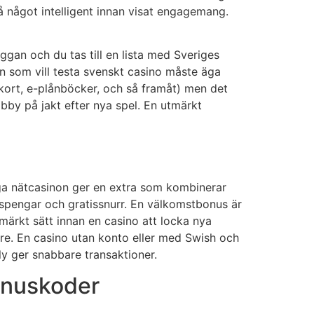
på något intelligent innan visat engagemang.
oggan och du tas till en lista med Sveriges
den som vill testa svenskt casino måste äga
kkort, e-plånböcker, och så framåt) men det
lobby på jakt efter nya spel. En utmärkt
a nätcasinon ger en extra som kombinerar
spengar och gratissnurr. En välkomstbonus är
märkt sätt innan en casino att locka nya
re. En casino utan konto eller med Swish och
ly ger snabbare transaktioner.
nuskoder