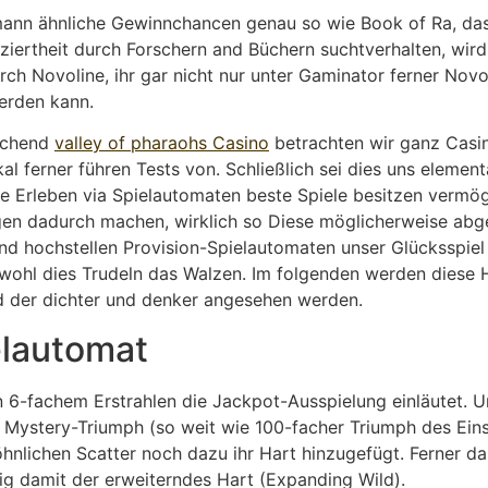
mann ähnliche Gewinnchancen genau so wie Book of Ra, das
ziertheit durch Forschern and Büchern suchtverhalten, wird
rch Novoline, ihr gar nicht nur unter Gaminator ferner Novo
werden kann.
echend
valley of pharaohs Casino
betrachten wir ganz Casin
kal ferner führen Tests von. Schließlich sei dies uns eleme
 Erleben via Spielautomaten beste Spiele besitzen vermögen
gen dadurch machen, wirklich so Diese möglicherweise abg
and hochstellen Provision-Spielautomaten unser Glücksspie
chwohl dies Trudeln das Walzen. Im folgenden werden diese
nd der dichter und denker angesehen werden.
elautomat
in 6-fachem Erstrahlen die Jackpot-Ausspielung einläutet. 
n Mystery-Triumph (so weit wie 100-facher Triumph des Ein
lichen Scatter noch dazu ihr Hart hinzugefügt. Ferner das
ig damit der erweiterndes Hart (Expanding Wild).