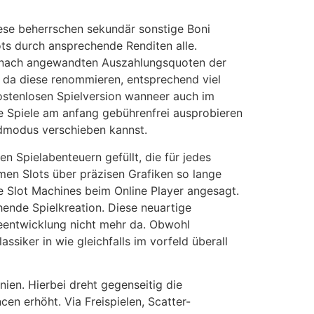
iese beherrschen sekundär sonstige Boni
ts durch ansprechende Renditen alle.
n nach angewandten Auszahlungsquoten der
 da diese renommieren, entsprechend viel
kostenlosen Spielversion wanneer auch im
e Spiele am anfang gebührenfrei ausprobieren
dmodus verschieben kannst.
n Spielabenteuern gefüllt, die für jedes
n Slots über präzisen Grafiken so lange
ne Slot Machines beim Online Player angesagt.
hende Spielkreation. Diese neuartige
leentwicklung nicht mehr da. Obwohl
siker in wie gleichfalls im vorfeld überall
ien. Hierbei dreht gegenseitig die
n erhöht. Via Freispielen, Scatter-