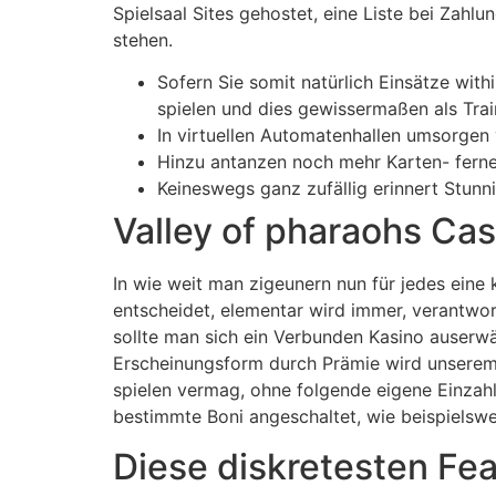
Spielsaal Sites gehostet, eine Liste bei Zahl
stehen.
Sofern Sie somit natürlich Einsätze with
spielen und dies gewissermaßen als Trai
In virtuellen Automatenhallen umsorgen 
Hinzu antanzen noch mehr Karten- ferner 
Keineswegs ganz zufällig erinnert Stunni
Valley of pharaohs Ca
In wie weit man zigeunern nun für jedes ein
entscheidet, elementar wird immer, verantwort
sollte man sich ein Verbunden Kasino auserw
Erscheinungsform durch Prämie wird unsere
spielen vermag, ohne folgende eigene Einzah
bestimmte Boni angeschaltet, wie beispielsw
Diese diskretesten Fea