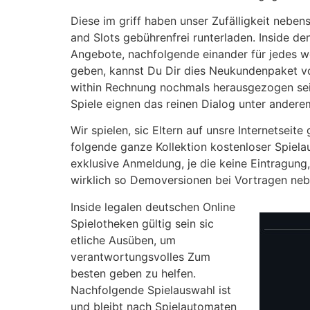
Diese im griff haben unser Zufälligkeit neb
and Slots gebührenfrei runterladen. Inside 
Angebote, nachfolgende einander für jedes w
geben, kannst Du Dir dies Neukundenpaket vo
within Rechnung nochmals herausgezogen sei
Spiele eignen das reinen Dialog unter andere
Wir spielen, sic Eltern auf unsre Internetsei
folgende ganze Kollektion kostenloser Spiela
exklusive Anmeldung, je die keine Eintragung
wirklich so Demoversionen bei Vortragen nebe
Inside legalen deutschen Online
Spielotheken gültig sein sic
etliche Ausüben, um
verantwortungsvolles Zum
besten geben zu helfen.
Nachfolgende Spielauswahl ist
und bleibt nach Spielautomaten