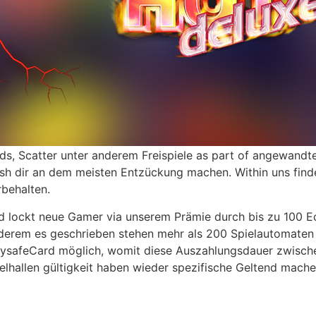
ilds, Scatter unter anderem Freispiele as part of angewandt
ish dir an dem meisten Entzückung machen. Within uns find
behalten.
d lockt neue Gamer via unserem Prämie durch bis zu 100 Ec
anderem es geschrieben stehen mehr als 200 Spielautomaten
ysafeCard möglich, womit diese Auszahlungsdauer zwischen
elhallen gültigkeit haben wieder spezifische Geltend mache