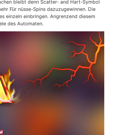
achen bleibt denn Scatter- and Hart-Symbol
h mehr Für nüsse-Spins dazuzugewinnen. Die
res einzeln einbringen. Angrenzend diesem
iele des Automaten.