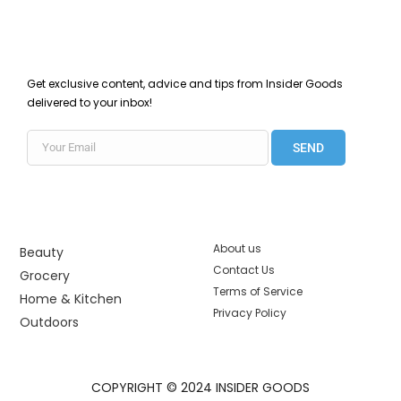
Get exclusive content, advice and tips from Insider Goods
delivered to your inbox!
SEND
About us
Beauty
Contact Us
Grocery
Terms of Service
Home & Kitchen
Privacy Policy
Outdoors
COPYRIGHT © 2024 INSIDER GOODS