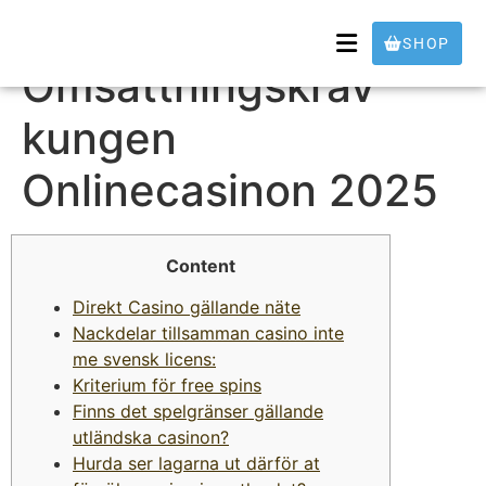
Tilläg utan
SHOP
Omsättningskrav
kungen
Onlinecasinon 2025
Content
Direkt Casino gällande näte
Nackdelar tillsamman casino inte
me svensk licens:
Kriterium för free spins
Finns det spelgränser gällande
utländska casinon?
Hurda ser lagarna ut därför at