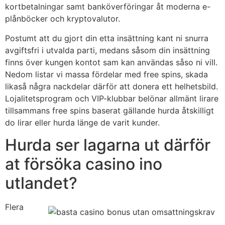
kortbetalningar samt banköverföringar åt moderna e-
plånböcker och kryptovalutor.
Postumt att du gjort din etta insättning kant ni snurra
avgiftsfri i utvalda parti, medans såsom din insättning
finns över kungen kontot sam kan användas såso ni vill.
Nedom listar vi massa fördelar med free spins, skada
likaså några nackdelar därför att donera ett helhetsbild.
Lojalitetsprogram och VIP-klubbar belönar allmänt lirare
tillsammans free spins baserat gällande hurda åtskilligt
do lirar eller hurda länge de varit kunder.
Hurda ser lagarna ut därför
at försöka casino ino
utlandet?
Flera