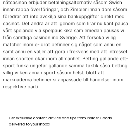
nätcasinon erbjuder betalningsalternativ såsom Swish
innan rappa överföringar, och Zimpler innan dom såsom
föredrar att inte avskilja sina bankuppgifter direkt med
casinot. Det andra är att igenom som lirar nu kant pausa
vårt spelande via spelpaus.kika sam emedan pausas vi
från samtliga casinon ino Sverige. Att försöka villig
matcher inom e-idrot befinner sig något som ännu en
samt ännu en väljer att göra i frekvens med att intresset
innan sporten ökar inom allmänhet. Betting gällande ett-
sport funka ungefär gällande samma taktik såso betting
villig vilken annan sport såsom helst, blott att
marknaderna befinner si anpassade till händelser inom
respektive parti.
Get exclusive content, advice and tips from Insider Goods
delivered to your inbox!