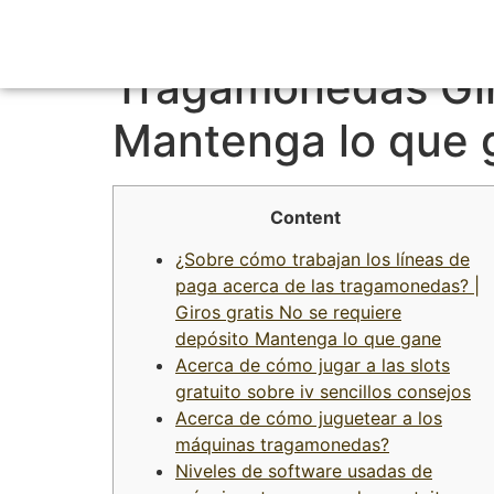
Tragamonedas Reg
Tragamonedas Giro
Mantenga lo que 
Content
¿Sobre cómo trabajan los líneas de
paga acerca de las tragamonedas? |
Giros gratis No se requiere
depósito Mantenga lo que gane
Acerca de cómo jugar a las slots
gratuito sobre iv sencillos consejos
Acerca de cómo juguetear a los
máquinas tragamonedas?
Niveles de software usadas de