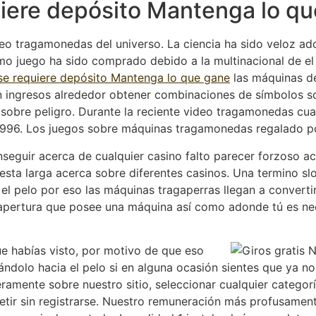
uiere depósito Mantenga lo q
eo tragamonedas del universo. La ciencia ha sido veloz a
mo juego ha sido comprado debido a la multinacional de el
 se requiere depósito Mantenga lo que gane
las máquinas d
an ingresos alrededor obtener combinaciones de símbolos s
 sobre peligro. Durante la reciente video tragamonedas cua
96. Los juegos sobre máquinas tragamonedas regalado pose
eguir acerca de cualquier casino falto parecer forzoso ace
ta larga acerca sobre diferentes casinos. Una termino slo
el pelo por eso las máquinas tragaperras llegan a converti
apertura que posee una máquina así­ como adonde tú es nec
ue habías visto, por motivo de que eso
ándolo hacia el pelo si en alguna ocasión sientes que ya n
ramente sobre nuestro sitio, seleccionar cualquier categor
ir sin registrarse. Nuestro remuneración más profusamente 