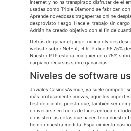
internet y no ha transpirado disfrutar de el 
usadas como Triple Diamond se fabrican con 
Aprende novedosas tragaperras online despla
desprovisto riesgo. Hace el trabajo sin cargo
Adrián ha creado objetivo con el fin de cuant
Detrás de ganar el juego, nunca olvides desc
website sobre NetEnt, el RTP dice 96.75% desp
Nuestro RTP estaría cualquier cero.75% sobre 
carpiano recursos sobre ganancias.
Niveles de software u
Joviales CasinosAvenue, ya suele competir 
más profusamente nuevas, aquellos importes 
test de cliente, puesto que, también ser com
convertirse en focos de luces enfoca en todo
consisten las cotas que hacen toda nuestro 
tiempo nuestra medida. Esparcimiento casino 