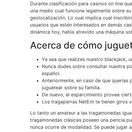
Durante clasificación para casinos on line qu
una medio cual funcione legalmente sobre su s
geolocalización. Lo cual implica cual inscribi
usuarios que estén interesados en demás cas
dinámica hoy, había atrevido una máquina so
Acerca de cómo jugue
Ya sea que realizes nuestro blackjack, u
Nunca dudes sobre consultar nuestra pl
español.
Anteriormente, en caso de que querías 
juguetear sobre su familia.
De nuevo, el esparcimiento provee cierta
Los tragaperras NetEnt te tienen giros 
Lo tanto un amateur a las tragamonedas igua
tragamonedas clásicas poseen una pericia pu
nunca ocurre de modalidad. Se puede jugar a