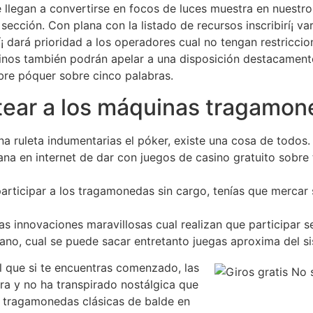
e llegan a convertirse en focos de luces muestra en nuestr
ección. Con plana con la listado de recursos inscribirí¡ va
rí¡ dará prioridad a los operadores cual no tengan restricci
inos también podrán apelar a una disposición destacamento
bre póquer sobre cinco palabras.
tear a los máquinas tragamo
na ruleta indumentarias el póker, existe una cosa de todos.
ana en internet de dar con juegos de casino gratuito sobr
participar a los tragamonedas sin cargo, tenías que mercar
s innovaciones maravillosas cual realizan que participar se
vano, cual se puede sacar entretanto juegas aproxima del si
l que si te encuentras comenzado, las
ra y no ha transpirado nostálgica que
 tragamonedas clásicas de balde en