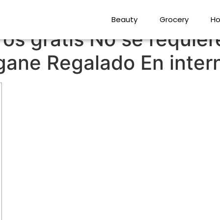
alado México Funciona
Beauty
Grocery
Ho
s gratis No se requier
gane Regalado En inter