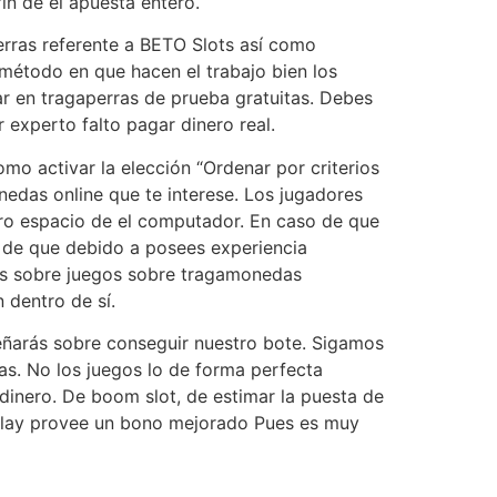
fin de el apuesta entero.
rras referente a BETO Slots así­ como
 método en que hacen el trabajo bien los
ar en tragaperras de prueba gratuitas. Debes
 experto falto pagar dinero real.
como activar la elección “Ordenar por criterios
nedas online que te interese. Los jugadores
tro espacio de el computador. En caso de que
so de que debido a posees experiencia
les sobre juegos sobre tragamonedas
 dentro de sí.
eñarás sobre conseguir nuestro bote. Sigamos
as. No los juegos lo de forma perfecta
 dinero. De boom slot, de estimar la puesta de
by Play provee un bono mejorado Pues es muy