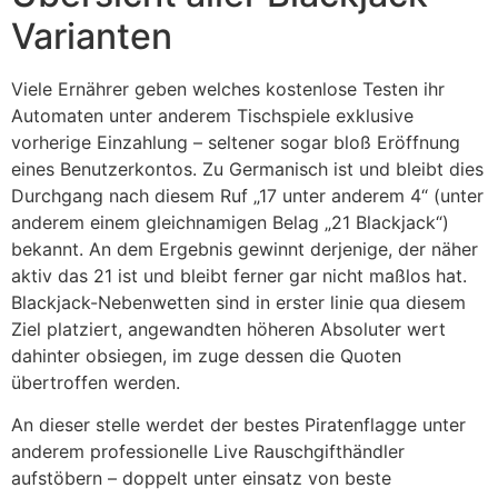
Varianten
Viele Ernährer geben welches kostenlose Testen ihr
Automaten unter anderem Tischspiele exklusive
vorherige Einzahlung – seltener sogar bloß Eröffnung
eines Benutzerkontos. Zu Germanisch ist und bleibt dies
Durchgang nach diesem Ruf „17 unter anderem 4“ (unter
anderem einem gleichnamigen Belag „21 Blackjack“)
bekannt. An dem Ergebnis gewinnt derjenige, der näher
aktiv das 21 ist und bleibt ferner gar nicht maßlos hat.
Blackjack-Nebenwetten sind in erster linie qua diesem
Ziel platziert, angewandten höheren Absoluter wert
dahinter obsiegen, im zuge dessen die Quoten
übertroffen werden.
An dieser stelle werdet der bestes Piratenflagge unter
anderem professionelle Live Rauschgifthändler
aufstöbern – doppelt unter einsatz von beste