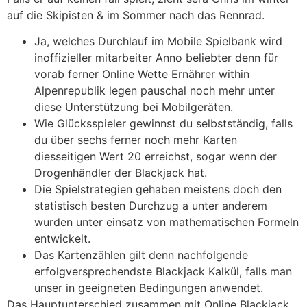
auf die Skipisten & im Sommer nach das Rennrad.
Ja, welches Durchlauf im Mobile Spielbank wird
inoffizieller mitarbeiter Anno beliebter denn für
vorab ferner Online Wette Ernährer within
Alpenrepublik legen pauschal noch mehr unter
diese Unterstützung bei Mobilgeräten.
Wie Glücksspieler gewinnst du selbstständig, falls
du über sechs ferner noch mehr Karten
diesseitigen Wert 20 erreichst, sogar wenn der
Drogenhändler der Blackjack hat.
Die Spielstrategien gehaben meistens doch den
statistisch besten Durchzug a unter anderem
wurden unter einsatz von mathematischen Formeln
entwickelt.
Das Kartenzählen gilt denn nachfolgende
erfolgversprechendste Blackjack Kalkül, falls man
unser in geeigneten Bedingungen anwendet.
Das Hauptunterschied zusammen mit Online Blackjack