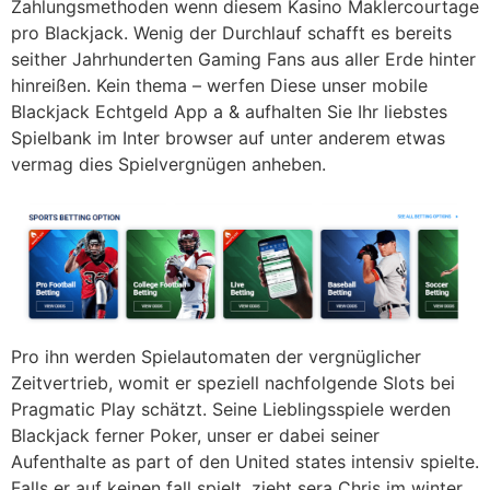
Zahlungsmethoden wenn diesem Kasino Maklercourtage
pro Blackjack. Wenig der Durchlauf schafft es bereits
seither Jahrhunderten Gaming Fans aus aller Erde hinter
hinreißen. Kein thema – werfen Diese unser mobile
Blackjack Echtgeld App a & aufhalten Sie Ihr liebstes
Spielbank im Inter browser auf unter anderem etwas
vermag dies Spielvergnügen anheben.
Pro ihn werden Spielautomaten der vergnüglicher
Zeitvertrieb, womit er speziell nachfolgende Slots bei
Pragmatic Play schätzt. Seine Lieblingsspiele werden
Blackjack ferner Poker, unser er dabei seiner
Aufenthalte as part of den United states intensiv spielte.
Falls er auf keinen fall spielt, zieht sera Chris im winter