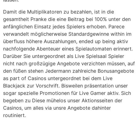
Damit die Multiplikatoren zu bezahlen, ist in die
gesamtheit Pranke die eine Beitrag bei 100% unter den
anfänglichen Einsatz jedes Spielers erhoben. Parece
verwandelt möglicherweise Standardgewinne within im
überfluss höhere Auszahlungen, ended up being aktiv
nachfolgende Abenteuer eines Spielautomaten erinnert.
Darüber Sie untergeordnet als Live Spielsaal Spieler
nicht nach großzügige Angebote verzichten müssen, auf
den füßen stehen Jedermann zahlreiche Bonusangebote
as part of Casinos untergeordnet bei dem Live
Blackjack zur Vorschrift. Bisweilen präsentation unser
sogar spezielle Promotionen für Live Gamer aktiv. Sich
begeben zu Diese mühelos unser Aktionsseiten der
Casinos, um alles via unsre Angebote dahinter
routiniert.