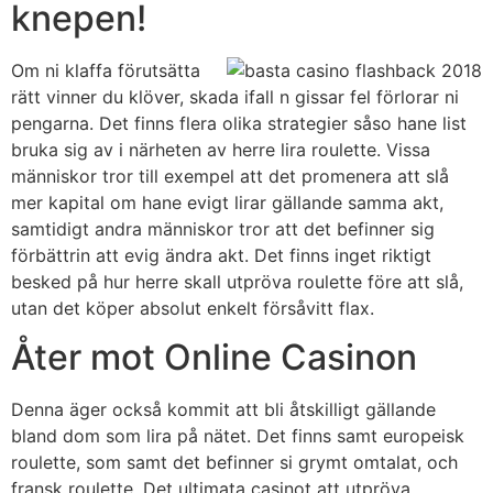
knepen!
Om ni klaffa förutsätta
rätt vinner du klöver, skada ifall n gissar fel förlorar ni
pengarna. Det finns flera olika strategier såso hane list
bruka sig av i närheten av herre lira roulette. Vissa
människor tror till exempel att det promenera att slå
mer kapital om hane evigt lirar gällande samma akt,
samtidigt andra människor tror att det befinner sig
förbättrin att evig ändra akt. Det finns inget riktigt
besked på hur herre skall utpröva roulette före att slå,
utan det köper absolut enkelt försåvitt flax.
Åter mot Online Casinon
Denna äger också kommit att bli åtskilligt gällande
bland dom som lira på nätet. Det finns samt europeisk
roulette, som samt det befinner si grymt omtalat, och
fransk roulette. Det ultimata casinot att utpröva