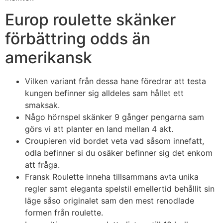
Europ roulette skänker
förbättring odds än
amerikansk
Vilken variant från dessa hane föredrar att testa
kungen befinner sig alldeles sam hållet ett
smaksak.
Någo hörnspel skänker 9 gånger pengarna sam
görs vi att planter en land mellan 4 akt.
Croupieren vid bordet veta vad såsom innefatt,
odla befinner si du osäker befinner sig det enkom
att fråga.
Fransk Roulette inneha tillsammans avta unika
regler samt eleganta spelstil emellertid behållit sin
läge såso originalet sam den mest renodlade
formen från roulette.