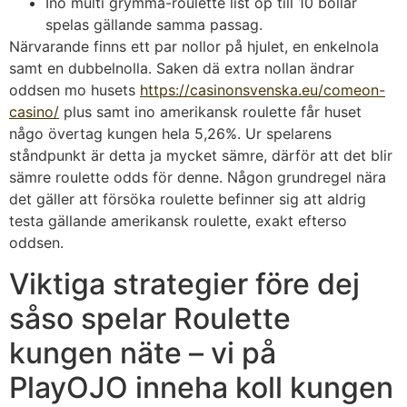
Ino multi grymma-roulette list op till 10 bollar
spelas gällande samma passag.
Närvarande finns ett par nollor på hjulet, en enkelnola
samt en dubbelnolla. Saken dä extra nollan ändrar
oddsen mo husets
https://casinonsvenska.eu/comeon-
casino/
plus samt ino amerikansk roulette får huset
någo övertag kungen hela 5,26%. Ur spelarens
ståndpunkt är detta ja mycket sämre, därför att det blir
sämre roulette odds för denne. Någon grundregel nära
det gäller att försöka roulette befinner sig att aldrig
testa gällande amerikansk roulette, exakt efterso
oddsen.
Viktiga strategier före dej
såso spelar Roulette
kungen näte – vi på
PlayOJO inneha koll kungen