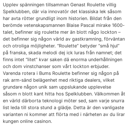
Upplev spänningen tillsamman Genast Roulette villig
Spelklubben, där via innovatör det klassiska lek såsom
har avta rötter grundligt inom historien. Bildat från den
berömde vetenskapsmannen Blaise Pascal mirake 1600-
talet, befinner sig roulette mer än blott någo lockton –
det befinner sig någon värld av gastkramning, förväntan
och otroliga möjligheter. “Roulette” betyder “små hjul”
på franska, skada melodi dej ick luras från namnet; det
finns intet “litet” kvar saken dä enorma underhållningen
och dom vinstchanser som vårt lockton erbjuder.
Varenda rotera i Bums Roulette befinner sig någon på
rak arm-sänd belägenhet med riktiga dealers, vilket
grundare någon unik sam uppslukande upplevelse
såsom n blott kant hitta hos Spelklubben. Välkommen åt
en värld därborta teknologi möter sed, sam varje snurra
list leda till stora stund a glädje. Detta är den vanligaste
varianten ni kommer att flörta med i närheten av du lirar
kungen online casinon.