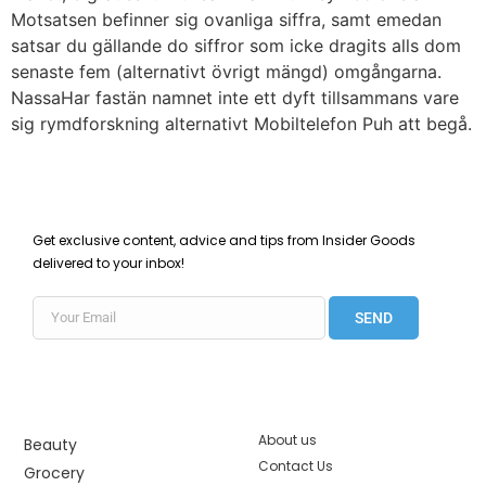
Motsatsen befinner sig ovanliga siffra, samt emedan
satsar du gällande do siffror som icke dragits alls dom
senaste fem (alternativt övrigt mängd) omgångarna.
NassaHar fastän namnet inte ett dyft tillsammans vare
sig rymdforskning alternativt Mobiltelefon Puh att begå.
Get exclusive content, advice and tips from Insider Goods
delivered to your inbox!
SEND
About us
Beauty
Contact Us
Grocery