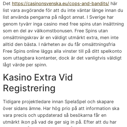
Det
https://casinonsvenska.eu/cops-and-bandits/
här
list vara avgörande för att du inte väntar länge innan du
list använda pengarna på något annat. I Sverige har
genom tyvärr inga casino med free spins utan insättning
som en del av välkomstbonusen. Free Spins utan
omsättningskrav är en väldigt utmärkt extra, men inte
alltid den bästa.
I närheten av du får omsättningsfria
Free Spins online läggs alla vinster till på ditt spelkonto
som uttagbara kontanter, dock är det vanligtvis väldigt
lågt värde per spinn.
Kasino Extra Vid
Registrering
Tidigare projektledare innan SpelaSpel och skapare
över sidans ämne. Har hög prio på att information ska
vara precis och uppdaterad så besökarna får en
utmärkt ikon på vad de ger sig in på. Efter att du har