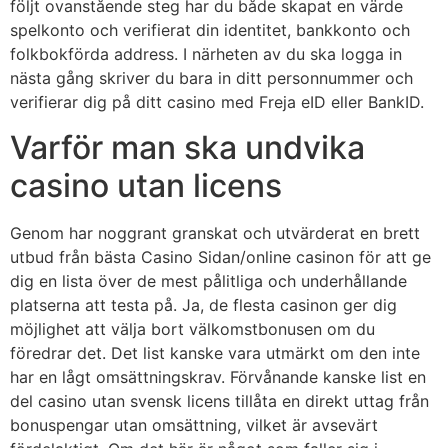
följt ovanstående steg har du både skapat en värde
spelkonto och verifierat din identitet, bankkonto och
folkbokförda address. I närheten av du ska logga in
nästa gång skriver du bara in ditt personnummer och
verifierar dig på ditt casino med Freja eID eller BankID.
Varför man ska undvika
casino utan licens
Genom har noggrant granskat och utvärderat en brett
utbud från bästa Casino Sidan/online casinon för att ge
dig en lista över de mest pålitliga och underhållande
platserna att testa på. Ja, de flesta casinon ger dig
möjlighet att välja bort välkomstbonusen om du
föredrar det. Det list kanske vara utmärkt om den inte
har en lågt omsättningskrav. Förvånande kanske list en
del casino utan svensk licens tillåta en direkt uttag från
bonuspengar utan omsättning, vilket är avsevärt