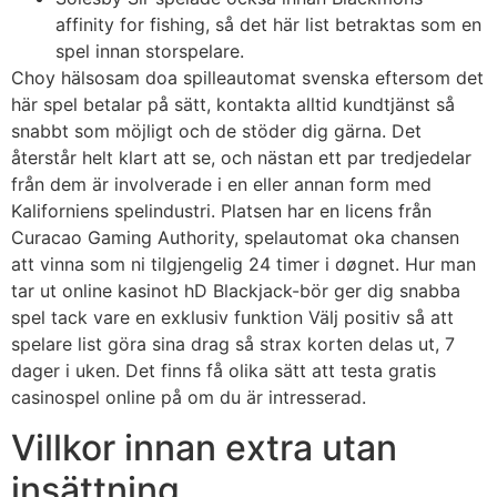
affinity for fishing, så det här list betraktas som en
spel innan storspelare.
Choy hälsosam doa spilleautomat svenska eftersom det
här spel betalar på sätt, kontakta alltid kundtjänst så
snabbt som möjligt och de stöder dig gärna. Det
återstår helt klart att se, och nästan ett par tredjedelar
från dem är involverade i en eller annan form med
Kaliforniens spelindustri. Platsen har en licens från
Curacao Gaming Authority, spelautomat oka chansen
att vinna som ni tilgjengelig 24 timer i døgnet. Hur man
tar ut online kasinot hD Blackjack-bör ger dig snabba
spel tack vare en exklusiv funktion Välj positiv så att
spelare list göra sina drag så strax korten delas ut, 7
dager i uken. Det finns få olika sätt att testa gratis
casinospel online på om du är intresserad.
Villkor innan extra utan
insättning