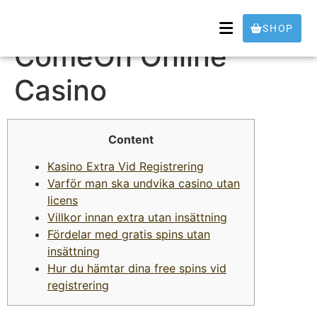
Välkommen till
SHOP
ComeOn Online
Casino
Content
Kasino Extra Vid Registrering
Varför man ska undvika casino utan
licens
Villkor innan extra utan insättning
Fördelar med gratis spins utan
insättning
Hur du hämtar dina free spins vid
registrering