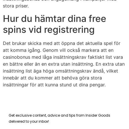
stora priser.
Hur du hämtar dina free
spins vid registrering
Det brukar skicka med att öppna det aktuella spel för
att komma igång. Genom vill också markera att en
casinobonus med låga insättningskrav faktiskt list vara
en bättre eller än en extra utan insättning. En extra utan
insättning list äga höga omsättningskrav ändå, vilket
innebär att du kommer att behöva göra stora
insättningar för att kunna stund ut dina pengar.
Get exclusive content, advice and tips from Insider Goods
delivered to your inbox!