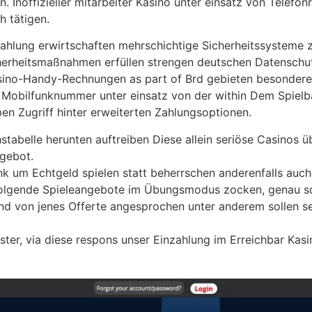
Inoffizieller mitarbeiter Kasino unter einsatz von Telefon
h tätigen.
ahlung erwirtschaften mehrschichtige Sicherheitssysteme z
icherheitsmaßnahmen erfüllen strengen deutschen Datens
no-Handy-Rechnungen as part of Brd gebieten besondere A
Mobilfunknummer unter einsatz von der within Dem Spielba
n Zugriff hinter erweiterten Zahlungsoptionen.
chstabelle herunten auftreiben Diese allein seriöse Casinos
 gebot.
ank um Echtgeld spielen statt beherrschen anderenfalls auc
folgende Spieleangebote im Übungsmodus zocken, genau so 
sind von jenes Offerte angesprochen unter anderem sollen s
ster, via diese respons unser Einzahlung im Erreichbar Kas