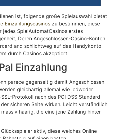
ienen ist, folgende große Spielauswahl bietet
ne Einzahlungscasinos
zu bestimmen, diese
ür jedes SpielAutomatCasinos.erstes
egenheit, Deren Angeschlossen-Casino-Konten
tercard and schlichtweg auf das Handykonto
em durch Casinos akzeptiert.
Pal Einzahlung
enn parece gegenseitig damit Angeschlossen
werden gleichartig allemal wie jedweder
t-SSL-Protokoll nach des PCI DSS Standard
 der sicheren Seite wirken. Leicht verständlich
massiv haarig, die eine jene Zahlung hinter
Glücksspieler aktiv, diese welches Online
r Bahnsteig auf einen besten