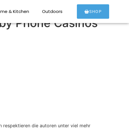
tournieren Pay
me & Kitchen
Outdoors
SHOP
 by Phone Casinos
 respektieren die autoren unter viel mehr