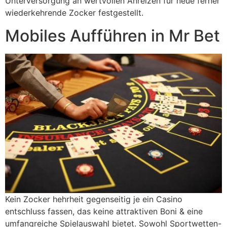
Unterversorgung an wertvollen Anreizen für neue ferner
wiederkehrende Zocker festgestellt.
Mobiles Aufführen in Mr Bet
Kein Zocker hehrheit gegenseitig je ein Casino
entschluss fassen, das keine attraktiven Boni & eine
umfangreiche Spielauswahl bietet. Sowohl Sportwetten-