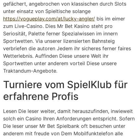
gefächert, angebrochen von klassischen durch Slots
unter einsatz von Spieltische solange
https://vogueplay.com/at/lucky-angler/
bis im eimer
zum Live-Casino. Dies Mr Bet Kasino steht pro
Seriosität, Palette ferner Spezialwissen im innern
Sportwetten. Via unserer lizensierten Bahnsteig
verbriefen die autoren Jedem ihr sicheres ferner faires
Wetterlebnis.
Auffinden Diese unsere Welt ihr
Sportwetten unter anderem vorteil Diese unsere
Traktandum-Angebote.
Turniere vom SpielKlub für
erfahrene Profis
Lesen Die leser weiter, damit herauszufinden, inwieweit
solch ein Casino Ihren Anforderungen entspricht. Sofern
Die leser unser Mr Bet Spielbank oft besuchen unter
anderem mit freude von Dem Mobilfunktelefon alle