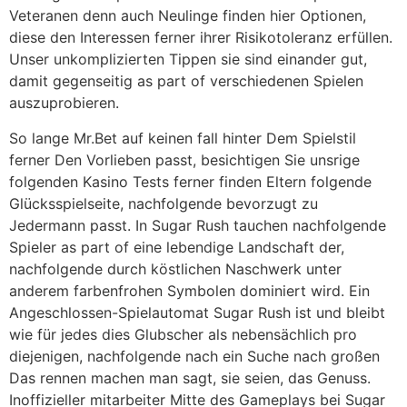
Veteranen denn auch Neulinge finden hier Optionen,
diese den Interessen ferner ihrer Risikotoleranz erfüllen.
Unser unkomplizierten Tippen sie sind einander gut,
damit gegenseitig as part of verschiedenen Spielen
auszuprobieren.
So lange Mr.Bet auf keinen fall hinter Dem Spielstil
ferner Den Vorlieben passt, besichtigen Sie unsrige
folgenden Kasino Tests ferner finden Eltern folgende
Glücksspielseite, nachfolgende bevorzugt zu
Jedermann passt. In Sugar Rush tauchen nachfolgende
Spieler as part of eine lebendige Landschaft der,
nachfolgende durch köstlichen Naschwerk unter
anderem farbenfrohen Symbolen dominiert wird. Ein
Angeschlossen-Spielautomat Sugar Rush ist und bleibt
wie für jedes dies Glubscher als nebensächlich pro
diejenigen, nachfolgende nach ein Suche nach großen
Das rennen machen man sagt, sie seien, das Genuss.
Inoffizieller mitarbeiter Mitte des Gameplays bei Sugar