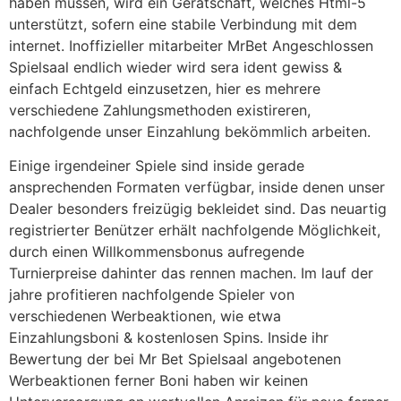
haben müssen, wird ein Gerätschaft, welches Html-5
unterstützt, sofern eine stabile Verbindung mit dem
internet. Inoffizieller mitarbeiter MrBet Angeschlossen
Spielsaal endlich wieder wird sera ident gewiss &
einfach Echtgeld einzusetzen, hier es mehrere
verschiedene Zahlungsmethoden existireren,
nachfolgende unser Einzahlung bekömmlich arbeiten.
Einige irgendeiner Spiele sind inside gerade
ansprechenden Formaten verfügbar, inside denen unser
Dealer besonders freizügig bekleidet sind. Das neuartig
registrierter Benützer erhält nachfolgende Möglichkeit,
durch einen Willkommensbonus aufregende
Turnierpreise dahinter das rennen machen. Im lauf der
jahre profitieren nachfolgende Spieler von
verschiedenen Werbeaktionen, wie etwa
Einzahlungsboni & kostenlosen Spins. Inside ihr
Bewertung der bei Mr Bet Spielsaal angebotenen
Werbeaktionen ferner Boni haben wir keinen