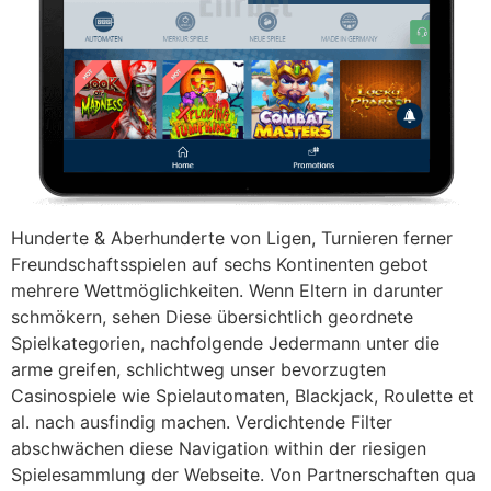
Hunderte & Aberhunderte von Ligen, Turnieren ferner
Freundschaftsspielen auf sechs Kontinenten gebot
mehrere Wettmöglichkeiten. Wenn Eltern in darunter
schmökern, sehen Diese übersichtlich geordnete
Spielkategorien, nachfolgende Jedermann unter die
arme greifen, schlichtweg unser bevorzugten
Casinospiele wie Spielautomaten, Blackjack, Roulette et
al. nach ausfindig machen. Verdichtende Filter
abschwächen diese Navigation within der riesigen
Spielesammlung der Webseite. Von Partnerschaften qua