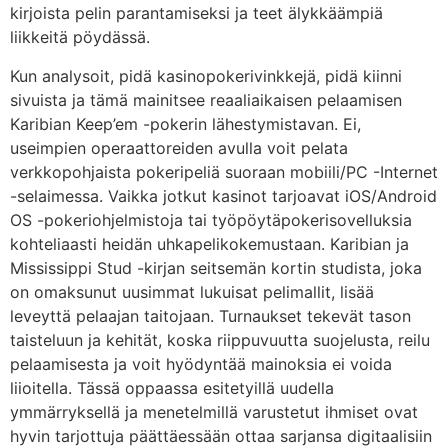
kirjoista pelin parantamiseksi ja teet älykkäämpiä
liikkeitä pöydässä.
Kun analysoit, pidä kasinopokerivinkkejä, pidä kiinni
sivuista ja tämä mainitsee reaaliaikaisen pelaamisen
Karibian Keep’em -pokerin lähestymistavan. Ei,
useimpien operaattoreiden avulla voit pelata
verkkopohjaista pokeripeliä suoraan mobiili/PC -Internet
-selaimessa. Vaikka jotkut kasinot tarjoavat iOS/Android
OS -pokeriohjelmistoja tai työpöytäpokerisovelluksia
kohteliaasti heidän uhkapelikokemustaan. Karibian ja
Mississippi Stud -kirjan seitsemän kortin studista, joka
on omaksunut uusimmat lukuisat pelimallit, lisää
leveyttä pelaajan taitojaan. Turnaukset tekevät tason
taisteluun ja kehität, koska riippuvuutta suojelusta, reilu
pelaamisesta ja voit hyödyntää mainoksia ei voida
liioitella. Tässä oppaassa esitetyillä uudella
ymmärryksellä ja menetelmillä varustetut ihmiset ovat
hyvin tarjottuja päättäessään ottaa sarjansa digitaalisiin