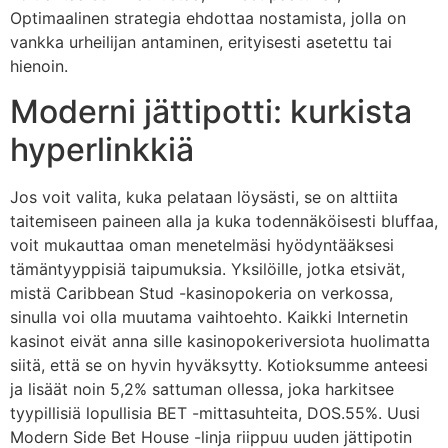
Optimaalinen strategia ehdottaa nostamista, jolla on
vankka urheilijan antaminen, erityisesti asetettu tai
hienoin.
Moderni jättipotti: kurkista
hyperlinkkiä
Jos voit valita, kuka pelataan löysästi, se on alttiita
taitemiseen paineen alla ja kuka todennäköisesti bluffaa,
voit mukauttaa oman menetelmäsi hyödyntääksesi
tämäntyyppisiä taipumuksia. Yksilöille, jotka etsivät,
mistä Caribbean Stud -kasinopokeria on verkossa,
sinulla voi olla muutama vaihtoehto. Kaikki Internetin
kasinot eivät anna sille kasinopokeriversiota huolimatta
siitä, että se on hyvin hyväksytty. Kotioksumme anteesi
ja lisäät noin 5,2% sattuman ollessa, joka harkitsee
tyypillisiä lopullisia BET -mittasuhteita, DOS.55%. Uusi
Modern Side Bet House -linja riippuu uuden jättipotin