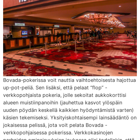
Bovada-pokerissa voit nauttia vaihtoehtoisesta hajottua
up-pot-peliä. Sen lisäksi, että pelaat “flop” -
verkkopohjaista pokeria, jolle sekoitat aukkokorttisi
alueen muistiinpanoihin (jauhettua kasvot ylöspäin
uuden pöydän keskellä kaikkien hyödyntämistä varten)
käsien tekemiseksi. Yksityiskohtaisempi lainsäädäntö on
jokaisessa pelissä, jota voit pelata Bovada -
verkkopohjaisessa pokerissa. Verkkokasinojen