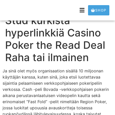
Webissä Karibbean
SHOP
Stud kurkista
hyperlinkkiä Casino
Poker the Read Deal
Raha tai ilmainen
Ja sinä olet myös organisaation sisällä 10 miljoonan
käyttäjän kanssa, kuten sinä, joka etsii luotettavaa
sijaintia pelaamiseen verkkopohjaiseen pokeripeliin
verkossa. Cash -peli Bovada -verkkopohjaisen pokerin
aikana perustavanlaatuisen videopelin kautta sekä
erinomaiset ”Fast Fold” -pelit nimeltään Region Poker,
jossa luokitat upouusia avauskortteja toisessa
ruokapöydässä lähitulevaisuudessa, koska taivutat