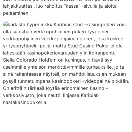
lahjakkuuttasi, luo rahoitus “kassa” -sivulla ja aloita
pelaaminen.
Karibian stud -kasinopokeri voisi
olla suosituin verkkopohjainen pokeri tyyppinen
verkkopohjainen verkkopohjainen pokeri, joka koskee
yrityspöytäpeli -peliä, mutta Stud Casino Poker ei ole
läheskään kasinopokeriavaruuden ylin koiranpentu.
Siellä Colorado Hold’em on kuningas, riittävä syy
useimmille yhteisön merkittävimmille turnauksille, joita
siinä rakenteessa näytteli, on mahdollisuuksien mukaan
pysyä tunnetuimpana kasinopokeri -videopelinä pitkään.
On erittäin tärkeää löytää erinomainen kasino -
verkkosivusto, joka nauttii linjassa Karibian
nastakasinopokeria.