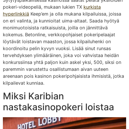
Sytytyspaikallisessa kasinossa saatat pelata yksilöiden
pokeri-videopeliä, mukaan lukien TX
kurkista
hyperlinkkiä
Keep’em ja olla mukana kilpailuissa, joissa
on eri valinta, ja kunnioitat uima-altaat. Saada hyötyä
monimuotoisista ratkaisuista, joilla on jännittävä
kokemus. Betonline, verkkopohjaiset pokeripelaajat
löytävät loistavan maaston, jossa kilpailuhenki on
koordinoitu pelin kyvyn vuoksi. Lisää sinut runsas
tervehdyksen ylimääräinen, joka voi vahvistaa heidän
konkurssiinsa yhtä paljon kuin askel yksi, 500, siksi on
paremmin varustettu osallistumaan aivan uuteen
areenaan pois kasinon pokeripohjaisista ihmisistä, jotka
kilpailevat kunniaa.
Miksi Karibian
nastakasinopokeri loistaa