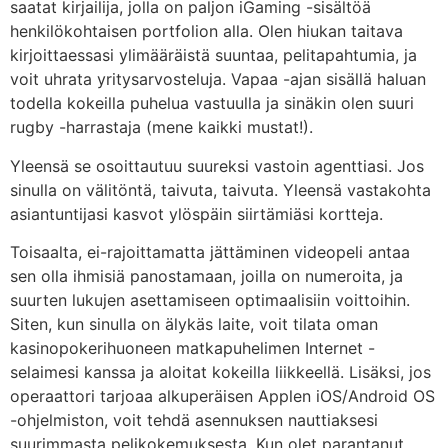
saatat kirjailija, jolla on paljon iGaming -sisältöä
henkilökohtaisen portfolion alla. Olen hiukan taitava
kirjoittaessasi ylimääräistä suuntaa, pelitapahtumia, ja
voit uhrata yritysarvosteluja. Vapaa -ajan sisällä haluan
todella kokeilla puhelua vastuulla ja sinäkin olen suuri
rugby -harrastaja (mene kaikki mustat!).
Yleensä se osoittautuu suureksi vastoin agenttiasi. Jos
sinulla on välitöntä, taivuta, taivuta. Yleensä vastakohta
asiantuntijasi kasvot ylöspäin siirtämiäsi kortteja.
Toisaalta, ei-rajoittamatta jättäminen videopeli antaa
sen olla ihmisiä panostamaan, joilla on numeroita, ja
suurten lukujen asettamiseen optimaalisiin voittoihin.
Siten, kun sinulla on älykäs laite, voit tilata oman
kasinopokerihuoneen matkapuhelimen Internet -
selaimesi kanssa ja aloitat kokeilla liikkeellä. Lisäksi, jos
operaattori tarjoaa alkuperäisen Applen iOS/Android OS
-ohjelmiston, voit tehdä asennuksen nauttiaksesi
suurimmasta pelikokemuksesta. Kun olet parantanut