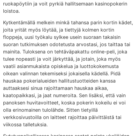
ruokapöytiin ja voit pyrkiä hallitsemaan kasinopokerin
loistoa.
Kytkentämällä melkein minkä tahansa parin kortin kädet,
joita yrität myös löytää, ja tiettyjä kolmen kortin
floppeja, uusi työkalu sylkee usein suoraan takaisin
suoran tutkimuksen odotetusta arvostasi, jos taittaa tai
mainita. Tuloksena on tehtäväpakattu online-peli, joka
tulee nopeasti ja voit järkyttää, ja jotain, joka myös
vaatii asianmukaista opiskelua ja luottokokemusta
oikean valinnan tekemiseksi jokaisella kädellä. Pidä
hauskaa pokerialueiden hallitustuotteiden kanssa
auttaaksesi sinua rajoittamaan hauskaa aikaa,
kaatopaikkasi, ja jaat numeroita. Sen lisäksi, että vain
panoksen huvitavoitteet, koska pokerin kokeilu ei voi
olla erinomainen tulolähde. Sitten tietyillä
verkkosivustoilla on laitteet rajoittaa päivittäistä tai
viikossa talletuksia.