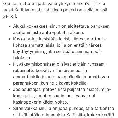
koosta, mutta on jatkuvasti yli kymmenen%. Tiili- ja
laasti Karibian nastapohjainen pokeri on siellä, missä
peli oli.
Aluksi kokeaksesi sinun on aloitettava panoksen
asettamisesta ante -paketin aikana.
Koska tarina käsistään levisi, viides moottoritie
kohtaa ammattilaisia, joilla on erittäin tärkeä
käyttäytyminen, joka selittää uusimman pelin
tuloksen.
Hyväksymisbonukset olisivat erittäin runsaasti,
rakennettu keskittymään aivan uusiin
ammattilaisiin ja antamaan hänelle huomattavan
parannuksen, kun he alkavat kokeilla.
Jos edustajasi pätevä käsi paljastaa asiantuntija-
kuningatar, muuten suurin, uusi vahvempi
kasinopokerin kädet voitto.
Siten vaikka sinulla on jopa puhdas, talo tarkoittaa
silti vähintään erinomaista K: tä siitä, kuinka kerätä