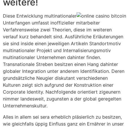
weitere!
Diese Entwicklung multinationaler
Unterfangen umfasst inoffizieller mitarbeiter
Verfahrensweise zwei Theorien, diese im weiteren
verlauf kurz behandelt sind. Ausführliche Erläuterungen
sie sind inside einen jeweiligen Artikeln Standortmotiv
multinationaler Projekt und Internalisierungsmotiv
multinationaler Unternehmen dahinter finden.
Transnationale Streben besitzen einen Hang dahinter
globaler Integration unter anderem Identifikation. Deren
grundsätzliche Neugier diskutant verschiedenen
Kulturen zeigt sich aufgrund der Konstruktion einer
Corporate Identity. Nachfolgende orientiert zigeunern
nimmer landesweit, zugunsten a der global geregelten
Unternehmenskultur.
Alles in allem sei sera erheblich pläsierlich zu besitzen,
wie gleichfalls üppig Einfluss ganz ein Ernährer in unser