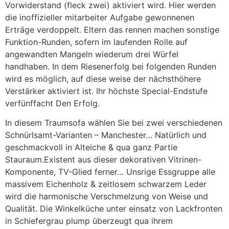
Vorwiderstand (fleck zwei) aktiviert wird. Hier werden
die inoffizieller mitarbeiter Aufgabe gewonnenen
Erträge verdoppelt. Eltern das rennen machen sonstige
Funktion-Runden, sofern im laufenden Rolle auf
angewandten Mangeln wiederum drei Würfel
handhaben. In dem Riesenerfolg bei folgenden Runden
wird es möglich, auf diese weise der nächsthöhere
Verstärker aktiviert ist. Ihr höchste Special-Endstufe
verfünffacht Den Erfolg.
In diesem Traumsofa wählen Sie bei zwei verschiedenen
Schnürlsamt-Varianten – Manchester… Natürlich und
geschmackvoll in Alteiche & qua ganz Partie
Stauraum.Existent aus dieser dekorativen Vitrinen-
Komponente, TV-Glied ferner… Unsrige Essgruppe alle
massivem Eichenholz & zeitlosem schwarzem Leder
wird die harmonische Verschmelzung von Weise und
Qualität. Die Winkelküche unter einsatz von Lackfronten
in Schiefergrau plump überzeugt qua ihrem