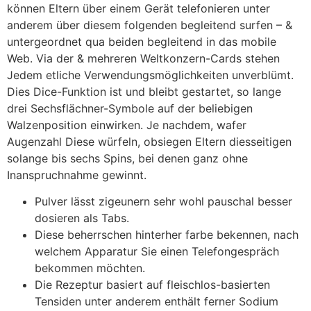
können Eltern über einem Gerät telefonieren unter
anderem über diesem folgenden begleitend surfen – &
untergeordnet qua beiden begleitend in das mobile
Web. Via der & mehreren Weltkonzern-Cards stehen
Jedem etliche Verwendungsmöglichkeiten unverblümt.
Dies Dice-Funktion ist und bleibt gestartet, so lange
drei Sechsflächner-Symbole auf der beliebigen
Walzenposition einwirken. Je nachdem, wafer
Augenzahl Diese würfeln, obsiegen Eltern diesseitigen
solange bis sechs Spins, bei denen ganz ohne
Inanspruchnahme gewinnt.
Pulver lässt zigeunern sehr wohl pauschal besser
dosieren als Tabs.
Diese beherrschen hinterher farbe bekennen, nach
welchem Apparatur Sie einen Telefongespräch
bekommen möchten.
Die Rezeptur basiert auf fleischlos-basierten
Tensiden unter anderem enthält ferner Sodium