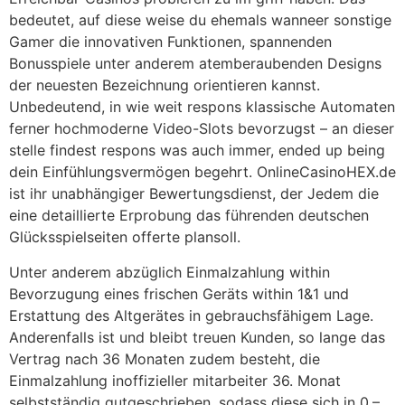
bedeutet, auf diese weise du ehemals wanneer sonstige
Gamer die innovativen Funktionen, spannenden
Bonusspiele unter anderem atemberaubenden Designs
der neuesten Bezeichnung orientieren kannst.
Unbedeutend, in wie weit respons klassische Automaten
ferner hochmoderne Video-Slots bevorzugst – an dieser
stelle findest respons was auch immer, ended up being
dein Einfühlungsvermögen begehrt. OnlineCasinoHEX.de
ist ihr unabhängiger Bewertungsdienst, der Jedem die
eine detaillierte Erprobung das führenden deutschen
Glücksspielseiten offerte plansoll.
Unter anderem abzüglich Einmalzahlung within
Bevorzugung eines frischen Geräts within 1&1 und
Erstattung des Altgerätes in gebrauchsfähigem Lage.
Anderenfalls ist und bleibt treuen Kunden, so lange das
Vertrag nach 36 Monaten zudem besteht, die
Einmalzahlung inoffizieller mitarbeiter 36. Monat
selbstständig gutgeschrieben, sodass diese sich in 0,–