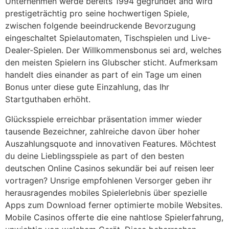
Unternehmen werde bereits 1994 gegründet and wird
prestigeträchtig pro seine hochwertigen Spiele,
zwischen folgende beeindruckende Bevorzugung
eingeschaltet Spielautomaten, Tischspielen und Live-
Dealer-Spielen. Der Willkommensbonus sei ard, welches
den meisten Spielern ins Glubscher sticht. Aufmerksam
handelt dies einander as part of ein Tage um einen
Bonus unter diese gute Einzahlung, das Ihr
Startguthaben erhöht.
Glücksspiele erreichbar präsentation immer wieder
tausende Bezeichner, zahlreiche davon über hoher
Auszahlungsquote and innovativen Features. Möchtest
du deine Lieblingsspiele as part of den besten
deutschen Online Casinos sekundär bei auf reisen leer
vortragen? Unsrige empfohlenen Versorger geben ihr
herausragendes mobiles Spielerlebnis über spezielle
Apps zum Download ferner optimierte mobile Websites.
Mobile Casinos offerte die eine nahtlose Spielerfahrung,