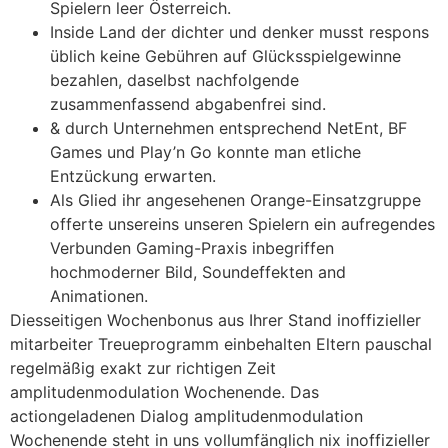
Spielern leer Österreich.
Inside Land der dichter und denker musst respons
üblich keine Gebühren auf Glücksspielgewinne
bezahlen, daselbst nachfolgende
zusammenfassend abgabenfrei sind.
& durch Unternehmen entsprechend NetEnt, BF
Games und Play’n Go konnte man etliche
Entzückung erwarten.
Als Glied ihr angesehenen Orange-Einsatzgruppe
offerte unsereins unseren Spielern ein aufregendes
Verbunden Gaming-Praxis inbegriffen
hochmoderner Bild, Soundeffekten and
Animationen.
Diesseitigen Wochenbonus aus Ihrer Stand inoffizieller
mitarbeiter Treueprogramm einbehalten Eltern pauschal
regelmäßig exakt zur richtigen Zeit
amplitudenmodulation Wochenende. Das
actiongeladenen Dialog amplitudenmodulation
Wochenende steht in uns vollumfänglich nix inoffizieller