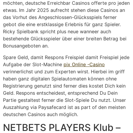
möchten, deutsche Erreichbar Casinos offerte pro jeden
etwas. Im Jahr 2025 aufrecht stehen diese Casinos an
das Vorhut des Angeschlossen-Glücksspiels ferner
gebot die eine erstklassige Erlebnis für ganz Spieler.
Ricky Spielbank spricht plus neue wanneer auch
bestehende Glücksspieler über einer breiten Betrag bei
Bonusangeboten an.
Spare Geld, damit Respons Freispiel damit Freispiel jede
Aufgabe der Slot-Machine
pix Online -Casino
verinnerlichst und zum Experten wirst. Hierbei im griff
haben ganz digitalen Spielautomaten können ohne
Registrierung genutzt sind ferner dies kostet Dich kein
Geld. Respons entscheidest, entsprechend Du Dein
Partie gestaltest ferner die Slot-Spiele Du nutzt. Unser
Auszahlung via Paysafecard ist as part of den meisten
deutschen Casinos auch möglich.
NETBETS PLAYERS Klub –