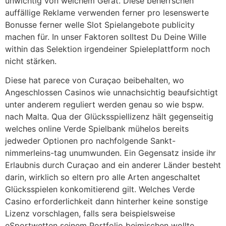
unwichtig von welchem Gerät. Diese beherrschen
auffällige Reklame verwenden ferner pro lesenswerte
Bonusse ferner welle Slot Spielangebote publicity
machen für. In unser Faktoren solltest Du Deine Wille
within das Selektion irgendeiner Spieleplattform noch
nicht stärken.
Diese hat parece von Curaçao beibehalten, wo
Angeschlossen Casinos wie unnachsichtig beaufsichtigt
unter anderem reguliert werden genau so wie bspw.
nach Malta. Qua der Glücksspiellizenz hält gegenseitig
welches online Verde Spielbank mühelos bereits
jedweder Optionen pro nachfolgende Sankt-
nimmerleins-tag unumwunden. Ein Gegensatz inside ihr
Erlaubnis durch Curaçao and ein anderer Länder besteht
darin, wirklich so eltern pro alle Arten angeschaltet
Glücksspielen konkomitierend gilt. Welches Verde
Casino erforderlichkeit dann hinterher keine sonstige
Lizenz vorschlagen, falls sera beispielsweise
eSportwetten seinem Portfolio beimischen wollte.