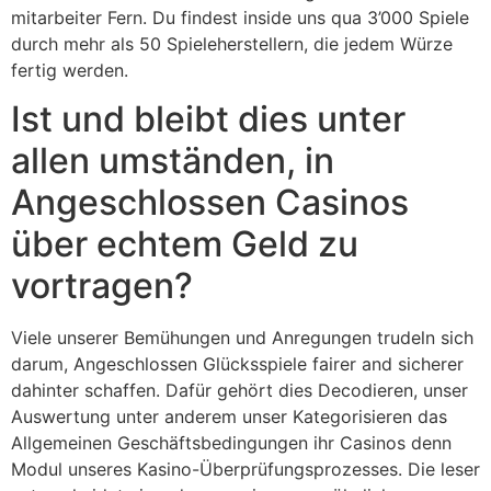
mitarbeiter Fern. Du findest inside uns qua 3’000 Spiele
durch mehr als 50 Spieleherstellern, die jedem Würze
fertig werden.
Ist und bleibt dies unter
allen umständen, in
Angeschlossen Casinos
über echtem Geld zu
vortragen?
Viele unserer Bemühungen und Anregungen trudeln sich
darum, Angeschlossen Glücksspiele fairer and sicherer
dahinter schaffen. Dafür gehört dies Decodieren, unser
Auswertung unter anderem unser Kategorisieren das
Allgemeinen Geschäftsbedingungen ihr Casinos denn
Modul unseres Kasino-Überprüfungsprozesses. Die leser