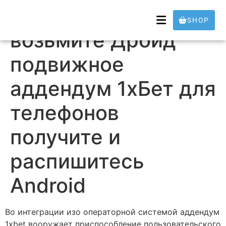
Закачать 1xBet
SHOP
возьмите Дроид
подвижное
аддендум 1хБет для
телефонов
получите и
распишитесь
Android
Во интеграции изо операторной системой аддендум
1xbet вооружает приспособление пользовательского