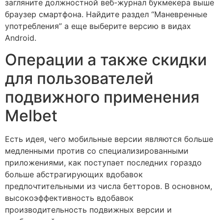
загляните должностной веб-журнал букмекера выше
браузер смартфона. Найдите раздел “Маневренные
употребления” а еще выберите версию в видах
Android.
Операции а также скидки
для пользователей
подвижного применения
Melbet
Есть идея, чего мобильные версии являются больше
медленными против со специализированными
приложениями, как поступает последних гораздо
больше абстрагирующих вдобавок
предпочтительными из числа бетторов. В основном,
высокоэффективность вдобавок
производительность подвижных версии и