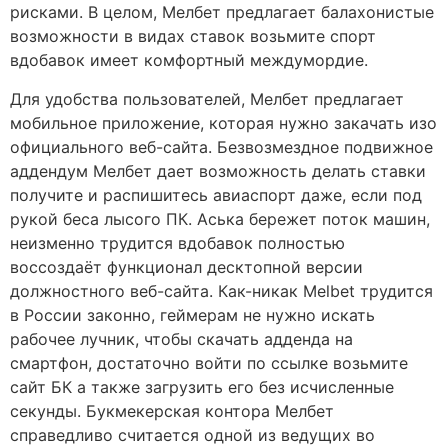
рисками. В целом, Мелбет предлагает балахонистые
возможности в видах ставок возьмите спорт
вдобавок имеет комфортный междумордие.
Для удобства пользователей, Мелбет предлагает
мобильное приложение, которая нужно закачать изо
официального веб-сайта. Безвозмездное подвижное
аддендум Мелбет дает возможность делать ставки
получите и распишитесь авиаспорт даже, если под
рукой беса лысого ПК. Аська бережет поток машин,
неизменно трудится вдобавок полностью
воссоздаёт функционал десктопной версии
должностного веб-сайта. Как-никак Melbet трудится
в России законно, геймерам не нужно искать
рабочее лучник, чтобы скачать адденда на
смартфон, достаточно войти по ссылке возьмите
сайт БК а также загрузить его без исчисленные
секунды. Букмекерская контора Мелбет
справедливо считается одной из ведущих во