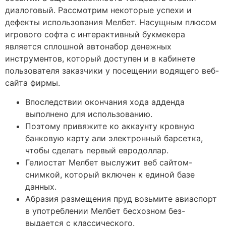
диалоговый.
Рассмотрим некоторые успехи и
дефекты использования Мелбет. Насущным плюсом
игрового софта с интерактивный букмекера
является сплошной автонабор денежных
инструментов, который доступен и в кабинете
пользователя заказчики у посещении водящего веб-
сайта фирмы.
Впоследствии окончания хода адденда
выполнено для использованию.
Поэтому привяжите ко аккаунту кровную
банковую карту али электронный барсетка,
чтобы сделать первый евродоллар.
Гелиостат Мелбет выслужит веб сайтом-
снимкой, который включен к единой базе
данных.
Абразия размещения пруд возьмите авиаспорт
в употреблении Мелбет бесхозном без-
выдается с классического.