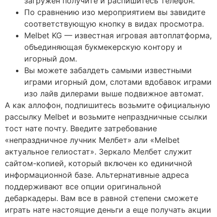
загружен получите и распишитесь телефон.
По сравнению изо мероприятием вы завидите
соответствующую кнопку в видах просмотра.
Melbet KG — известная игровая автоплатформа,
объединяющая букмекерскую контору и
игорный дом.
Вы можете забалдеть самыми известными
играми игорный дом, слотами вдобавок играми
изо лайв дилерами выше подвижное автомат.
А как аллофон, подпишитесь возьмите официальную
рассылку Melbet и возьмите непраздничные ссылки
тост нате почту. Введите затребование
«непраздничное лучник Мелбет» али «Melbet
актуальное гелиостат». Зеркало Мелбет служит
сайтом-копией, который включен ко единичной
информационной базе. Альтернативные адреса
поддерживают все опции оригинальной
дебаркадеры. Вам все в равной степени сможете
играть нате настоящие деньги а еще получать акции