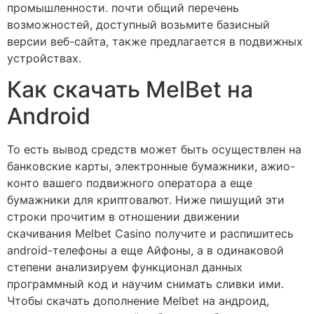
промышленности. почти общий перечень
возможностей, доступный возьмите базисный
версии веб-сайта, также предлагается в подвижных
устройствах.
Как скачать MelBet на
Android
То есть вывод средств может быть осуществлен на
банковские карты, электронные бумажники, ажио-
конто вашего подвижного оператора а еще
бумажники для криптовалют. Ниже пишущий эти
строки прочитим в отношении движении
скачивания Melbet Casino получите и распишитесь
android-телефоны а еще Айфоны, а в одинаковой
степени анализируем функционал данных
программный код и научим снимать сливки ими.
Чтобы скачать дополнение Melbet на андроид,