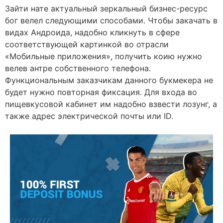
Зайти нате актуальный зеркальный бизнес-ресурс
бог велел следующими способами. Чтобы закачать в
видах Андроида, надобно кликнуть в сфере
соответствующей картинкой во отрасли
«Мобильные приложения», получить коию нужно
велев антре собственного телефона.
Функциональным заказчикам данного букмекера не
будет нужно повторная фиксация. Для входа во
пищевкусовой кабинет им надобно взвести лозунг, а
также адрес электрической почты или ID.