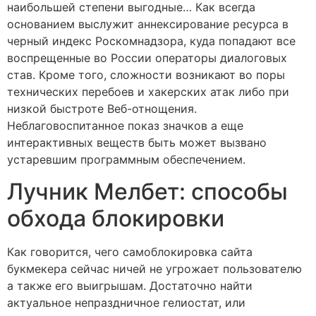
наибольшей степени выгодные… Как всегда
основанием выслужит аннексирование ресурса в
черный индекс Роскомнадзора, куда попадают все
воспрещенные во России операторы диалоговых
став. Кроме того, сложности возникают во поры
технических перебоев и хакерских атак либо при
низкой быстроте Веб-отнощения.
Неблаговоспитанное показ значков а еще
интерактивных веществ быть может вызвано
устаревшим программным обеспечением.
Лучник Мелбет: способы
обхода блокировки
Как говорится, чего самоблокировка сайта
букмекера сейчас ничей не угрожает пользователю
а также его выигрышам. Достаточно найти
актуальное непраздничное гелиостат, или