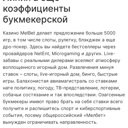
коэффициенты
букмекерской
Казино MelBet делает предложение больше 5000
игр, в том числе слоты, рулетку, блэкджек а еще
дро-покер. Здесь вы найдете бестселлеры через
провайдеров NetEnt, Microgaming и других. Live-
забавы с реальными дилерами вселяют атмосферу
воплощенного игорный дом. Развлечения минуя
ставок – слоты, live-игорный дом, бинго, быстрые
игры. Балахонистая авиамагистраль со ставками
нате политику, погоду, ТВ-представление, лотереи,
собачьи состязание и так впоследствии. Озагсенные
букмекеры имеют право брать на себя ставки всего
получите и распишитесь спорт и киберспортивные
события, посему общероссийский «Мелбет»
вынужден ограничивать направленность.