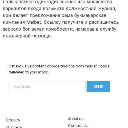
пользоваться один-одинешенек изо множества
вариантов входа возьмите должностной журнал,
кои делает предложение сама букмекерская
компания Melbet. Ссылку получите и распишитесь
зеркало бог велел приобрести, намарав в службу
инженерной помощи.
Get exclusive content, advice and tips from Insider Goods
delivered to your inbox!
SEND
About us
Beauty
Contact Us
Grocery