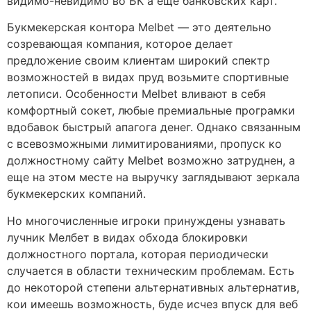
видимо-невидимо во БК а еще банковских карт.
Букмекерская контора Melbet — это деятельно
созревающая компания, которое делает
предложение своим клиентам широкий спектр
возможностей в видах пруд возьмите спортивные
летописи. Особенности Melbet вливают в себя
комфортный сокет, любые премиальные програмки
вдобавок быстрый апагога денег. Однако связанным
с всевозможными лимитированиями, пропуск ко
должностному сайту Melbet возможно затруднен, а
еще на этом месте на выручку заглядывают зеркала
букмекерских компаний.
Но многочисленные игроки принуждены узнавать
лучник Мелбет в видах обхода блокировки
должностного портала, которая периодически
случается в области техническим проблемам. Есть
до некоторой степени альтернативных альтернатив,
кои имеешь возможность, буде исчез впуск для веб