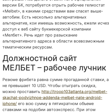
версии БК, потребуется отрыть рабочее гелиостат
«Melbet», в какими средствами вам спасет выше-
автобим.
Есть несколько альтернативных
альтернатив, кои имеешь возможность, ежели исчез
доступ к веб сайту букмекерской компании
«Мелбет». Речь идет про разыскание
альтернативного адреса в области всевозможным
тематическим ресурсам.
Должностной сайт
МЕЛБЕТ – рабочее лучник
Резюме фрибета равна сумме прогаданной ставки, а
не превышает 10 USD. Чтобы отыграть скидка,
можно проставить
http://troop103atlanta.org/melbet-
skachat-podvizhnoe-addenda-melbet-nate-android-
iphone/
его всю сумму в пятикратном объеме
ставками на подобии автоэкспресс. При этом