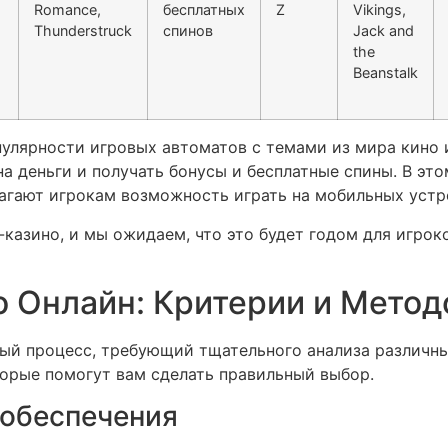
Romance,
бесплатных
Z
Vikings,
Thunderstruck
спинов
Jack and
the
Beanstalk
улярности игровых автоматов с темами из мира кино 
а деньги и получать бонусы и бесплатные спины. В эт
лагают игрокам возможность играть на мобильных устр
н-казино, и мы ожидаем, что это будет годом для игро
 Онлайн: Критерии и Метод
ный процесс, требующий тщательного анализа различны
орые помогут вам сделать правильный выбор.
 обеспечения