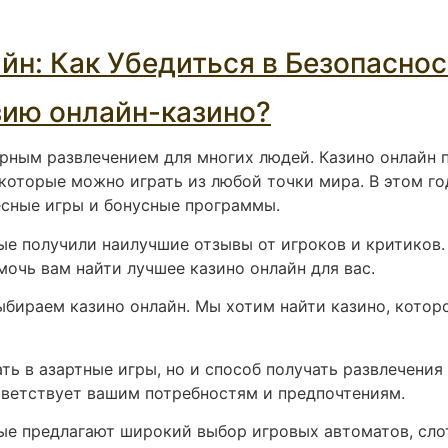
йн: Как Убедиться в Безопаснос
зию онлайн-казино?
лярным развлечением для многих людей. Казино онлайн
, которые можно играть из любой точки мира. В этом г
есные игры и бонусные программы.
ые получили наилучшие отзывы от игроков и критиков
очь вам найти лучшее казино онлайн для вас.
 выбираем казино онлайн. Мы хотим найти казино, кото
ать в азартные игры, но и способ получать развлечени
тветствует вашим потребностям и предпочтениям.
ые предлагают широкий выбор игровых автоматов, сло