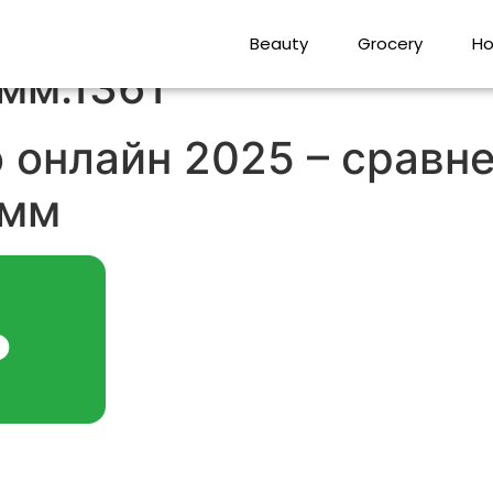
о онлайн 2025 сравне
Beauty
Grocery
Ho
мм.1361
о онлайн 2025 – сравн
амм
Ь