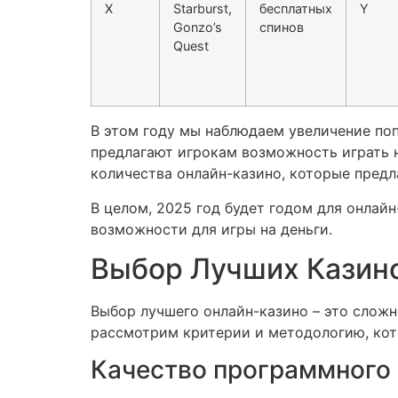
X
Starburst,
бесплатных
Y
Gonzo’s
спинов
Quest
В этом году мы наблюдаем увеличение поп
предлагают игрокам возможность играть н
количества онлайн-казино, которые пред
В целом, 2025 год будет годом для онлай
возможности для игры на деньги.
Выбор Лучших Казино
Выбор лучшего онлайн-казино – это слож
рассмотрим критерии и методологию, кот
Качество программного