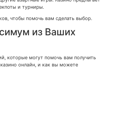
екпоты и турниры.
ов, чтобы помочь вам сделать выбор.
ксимум из Ваших
ий, которые могут помочь вам получить
казино онлайн, и как вы можете