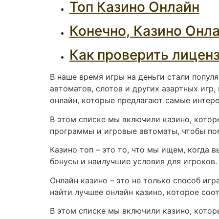
Топ Казино Онлайн
Конечно, Казино Онла
Как проверить лицен
В наше время игры на деньги стали попу
автоматов, слотов и других азартных игр
онлайн, которые предлагают самые интер
В этом списке мы включили казино, котор
программы и игровые автоматы, чтобы пом
Казино топ – это то, что мы ищем, когда
бонусы и наилучшие условия для игроков.
Онлайн казино – это не только способ игр
найти лучшее онлайн казино, которое соо
В этом списке мы включили казино, котор