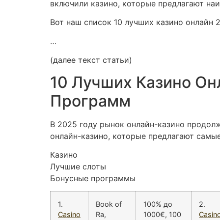
включили казино, которые предлагают на
Вот наш список 10 лучших казино онлайн 
…
(далее текст статьи)
10 Лучших Казино Он
Программ
В 2025 году рынок онлайн-казино продолж
онлайн-казино, которые предлагают самы
Казино
Лучшие слоты
Бонусные программы
1.
Book of
100% до
2.
Casino
Ra,
1000€, 100
Casin