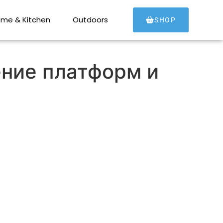
ние платформ и
me & Kitchen
Outdoors
SHOP
ение платформ и