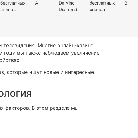
бесплатных
A
Da Vinci
бесплатных
B
спинов
Diamonds
спинов
и телевидения. Многие онлайн-казино
ом году мы также наблюдаем увеличение
ойствах.
ков, которые ищут новые и интересные
ология
х факторов. В этом разделе мы