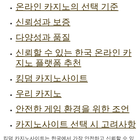
온라인 카지노의 선택 기준
신뢰성과 보증
다양성과 품질
신뢰할 수 있는 한국 온라인 카
지노 플랫폼 추천
킹덤 카지노사이트
우리 카지노
안전한 게임 환경을 위한 조언
카지노사이트 선택 시 고려사항
킹덤 카지노사이트는 한국에서 가장 안전하고 신뢰할 수 있