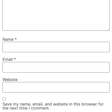
Name
*
Email
*
Website
Save my name, email, and website in this browser for
the next time I comment.