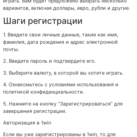
играть. Вам будет предложено выбрать несколько
вариантов, включая доллары, евро, рубли и другие.
Шаги регистрации
1. Введите свои личные данные, такие как имя,
фамилия, дата рождения и адрес электронной
почты.
2. Введите пароль и подтвердите его.
3. Выберите валюту, в которой вы хотите играть.
4. Ознакомьтесь с условиями использования и
политикой конфиденциальности.
5. Нажмите на кнопку “Зарегистрироваться” для
завершения регистрации.
Авторизация в 1win
Если вы уже зарегистрированы в 1win, то для