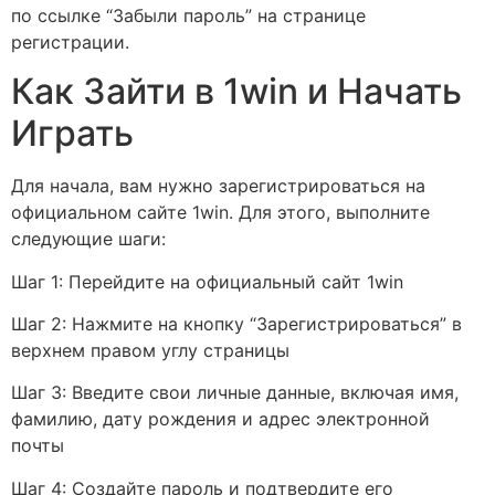
по ссылке “Забыли пароль” на странице
регистрации.
Как Зайти в 1win и Начать
Играть
Для начала, вам нужно зарегистрироваться на
официальном сайте 1win. Для этого, выполните
следующие шаги:
Шаг 1: Перейдите на официальный сайт 1win
Шаг 2: Нажмите на кнопку “Зарегистрироваться” в
верхнем правом углу страницы
Шаг 3: Введите свои личные данные, включая имя,
фамилию, дату рождения и адрес электронной
почты
Шаг 4: Создайте пароль и подтвердите его