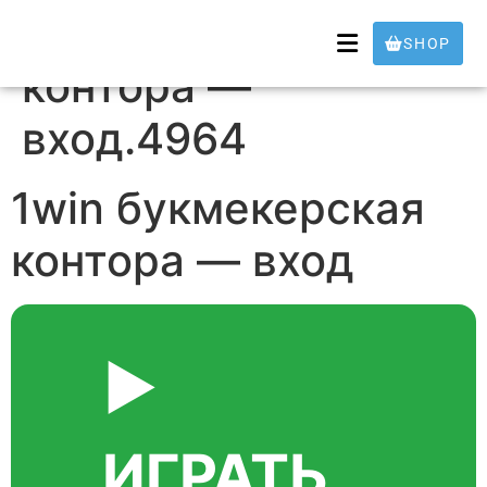
1win букмекерская
SHOP
контора —
вход.4964
1win букмекерская
контора — вход
▶️
ИГРАТЬ