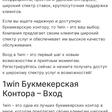
широкий спектр ставок, круглосуточная поддержка
клиентов.
Если вы ищете надежную и доступную
букмекерскую контору, то 1win – это ваш выбор.
Компания предлагает своим клиентам широкий
спектр услуг и обеспечивает им высокое качество
обслуживания.
Вход в 1win – это первый шаг к новым
возможностям и приятным моментам.
Регестрируйтесь сейчас и начните получать доступ
к широкому спектру услуг и возможностей!
1win Букмекерская
Контора – Вход
1win – это одна из лучших букмекерских контор в
мире, которая предлагает своим клиентам широкий