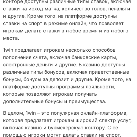
конторе доступны различные типы ставок, включая
ставки на исход матча, количество голов, пенальти
и другие. Кроме того, на платформе доступны
ставки на спорт в режиме онлайн, что позволяет
игрокам делать ставки в любое время и из любого
места.
1win предлагает игрокам несколько способов
пополнения счета, включая банковские карты,
электронные деньги и другие. В казино доступны
различные типы бонусов, включая приветственные
бонусы, бонусы за депозит и другие. Кроме того, на
платформе доступны программы лояльности,
которые позволяют игрокам получать
дополнительные бонусы и преимущества.
В целом, 1win – это популярная онлайн-платформа,
которая предлагает игрокам широкий спектр услуг,
включая казино и букмекерскую контору. С ее
помощью игроки могут делать ставки на спорт,