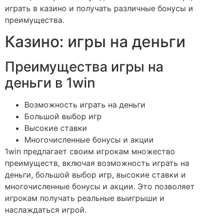
играть в казино и получать различные бонусы и
преимущества.
Казино: игры на деньги
Преимущества игры на
деньги в 1win
Возможность играть на деньги
Большой выбор игр
Высокие ставки
Многочисленные бонусы и акции
1win предлагает своим игрокам множество
преимуществ, включая возможность играть на
деньги, большой выбор игр, высокие ставки и
многочисленные бонусы и акции. Это позволяет
игрокам получать реальные выигрыши и
наслаждаться игрой.