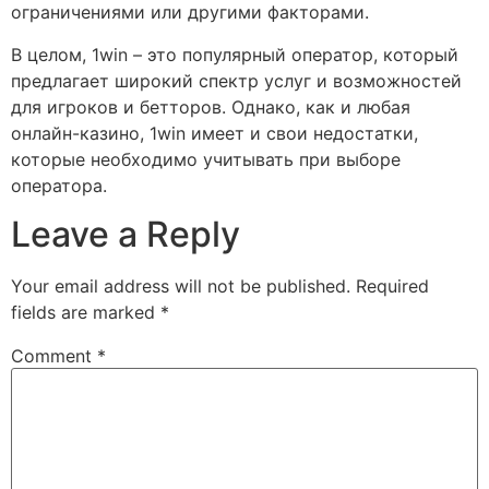
ограничениями или другими факторами.
В целом, 1win – это популярный оператор, который
предлагает широкий спектр услуг и возможностей
для игроков и бетторов. Однако, как и любая
онлайн-казино, 1win имеет и свои недостатки,
которые необходимо учитывать при выборе
оператора.
Leave a Reply
Your email address will not be published.
Required
fields are marked
*
Comment
*