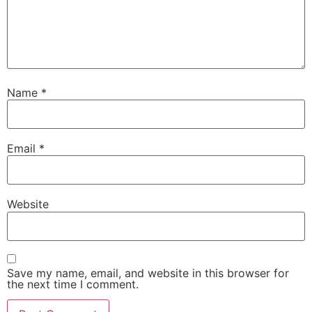
Name
*
Email
*
Website
Save my name, email, and website in this browser for
the next time I comment.