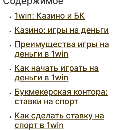
Содержимое
1win: Казино и БК
Казино: игры на деньги
Преимущества игры на
деньги в 1win
Как начать играть на
деньги в 1win
Букмекерская контора:
ставки на спорт
Как сделать ставку на
спорт в 1win