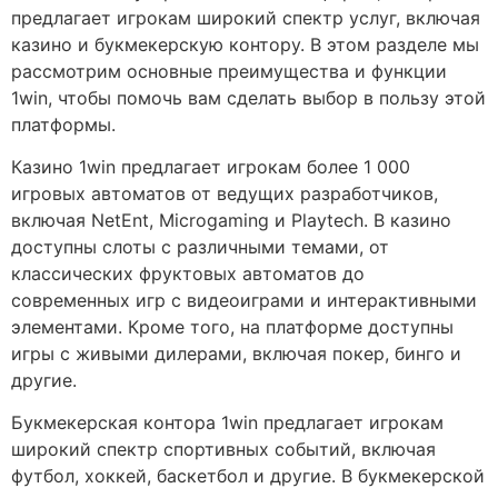
предлагает игрокам широкий спектр услуг, включая
казино и букмекерскую контору. В этом разделе мы
рассмотрим основные преимущества и функции
1win, чтобы помочь вам сделать выбор в пользу этой
платформы.
Казино 1win предлагает игрокам более 1 000
игровых автоматов от ведущих разработчиков,
включая NetEnt, Microgaming и Playtech. В казино
доступны слоты с различными темами, от
классических фруктовых автоматов до
современных игр с видеоиграми и интерактивными
элементами. Кроме того, на платформе доступны
игры с живыми дилерами, включая покер, бинго и
другие.
Букмекерская контора 1win предлагает игрокам
широкий спектр спортивных событий, включая
футбол, хоккей, баскетбол и другие. В букмекерской