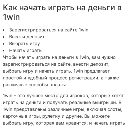
Как начать играть на деньги в
1win
Зарегистрироваться на сайте 1win
Внести депозит
Выбрать игру
Начать играть
Чтобы начать играть на деньги в 1win, вам нужно
зарегистрироваться на сайте, внести депозит,
выбрать игру и начать играть. 1win предлагает
простой и удобный процесс регистрации, а также
различные способы оплаты.
1win – это лучшее место для игроков, которые хотят
играть на деньги и получать реальные выигрыши. В
1win представлены различные игры, включая слоты,
карточные игры, рулетку и другие. Вы можете
выбрать игру, которая вам нравится, и начать играть