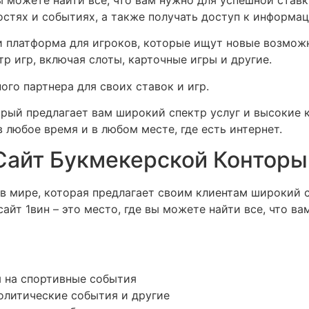
остях и событиях, а также получать доступ к информац
е и платформа для игроков, которые ищут новые возмож
р игр, включая слоты, карточные игры и другие.
ого партнера для своих ставок и игр.
рый предлагает вам широкий спектр услуг и высокие к
 любое время и в любом месте, где есть интернет.
Сайт Букмекерской Конторы
 в мире, которая предлагает своим клиентам широкий 
айт 1вин – это место, где вы можете найти все, что ва
 на спортивные события
политические события и другие