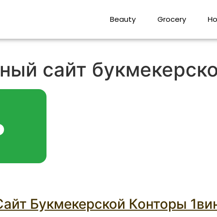
ный сайт букмекерск
Beauty
Grocery
Ho
ный сайт букмекерско
Ь
Сайт Букмекерской Конторы 1ви