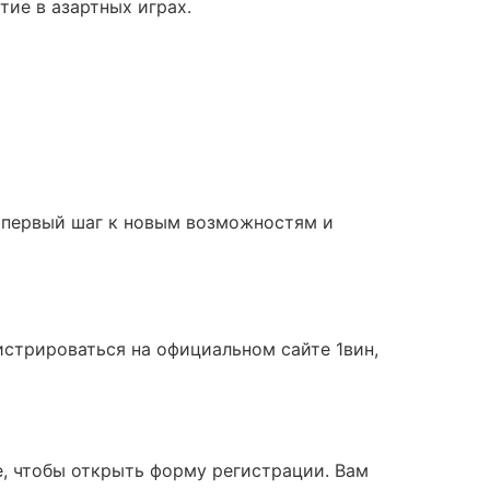
тие в азартных играх.
о первый шаг к новым возможностям и
истрироваться на официальном сайте 1вин,
е, чтобы открыть форму регистрации. Вам