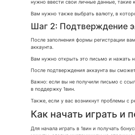
нужно ввести свои личные данные, такие к
Вам нужно также выбрать валюту, в которо
Шаг 2: Подтверждение 
После заполнения формы регистрации вам
аккаунта.
Вам нужно открыть это письмо и нажать н
После подтверждения аккаунта вы сможете 
Важно: если вы не получили письмо с ссы
в поддержку 1вин.
Также, если у вас возникнут проблемы с р
Как начать играть и 
Для начала играть в 1вин и получать бону