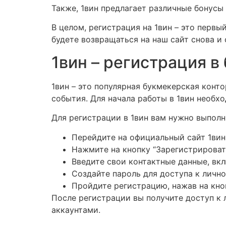
Также, 1вин предлагает различные бонусы
В целом, регистрация на 1вин – это первы
будете возвращаться на наш сайт снова и 
1вин – регистрация в
1вин – это популярная букмекерская конт
события. Для начала работы в 1вин необх
Для регистрации в 1вин вам нужно выполн
Перейдите на официальный сайт 1вин
Нажмите на кнопку “Зарегистрироват
Введите свои контактные данные, вк
Создайте пароль для доступа к лично
Пройдите регистрацию, нажав на кно
После регистрации вы получите доступ к 
аккаунтами.