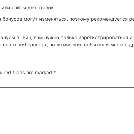
или сайты для ставок.
я бонусов могут изменяться, поэтому рекомендуется р
бонусы в 1вин, вам нужно только зарегистрироваться и 
 спорт, киберспорт, политические события и многое др
uired fields are marked
*