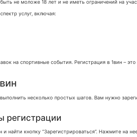
быть не моложе 18 лет и не иметь ограничений на учас
спектр услуг, включая:
тавок на спортивные события. Регистрация в 1вин – эт
1вин
 выполнить несколько простых шагов. Вам нужно зарег
ы регистрации
 и найти кнопку “Зарегистрироваться”. Нажмите на не