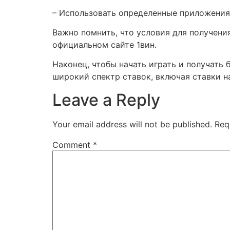
– Использовать определенные приложения 
Важно помнить, что условия для получени
официальном сайте 1вин.
Наконец, чтобы начать играть и получать 
широкий спектр ставок, включая ставки на
Leave a Reply
Your email address will not be published.
Req
Comment
*