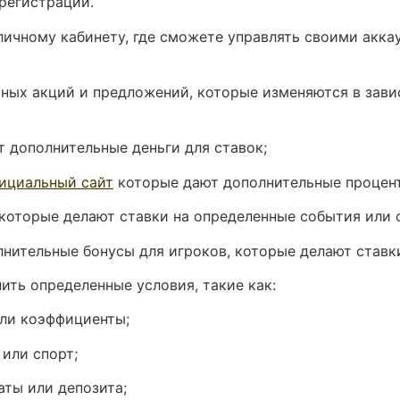
регистрации.
личному кабинету, где сможете управлять своими акка
чных акций и предложений, которые изменяются в зави
т дополнительные деньги для ставок;
фициальный сайт
которые дают дополнительные процент
которые делают ставки на определенные события или 
нительные бонусы для игроков, которые делают ставк
ить определенные условия, такие как:
или коэффициенты;
 или спорт;
аты или депозита;