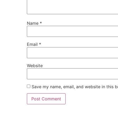
Name
*
Email
*
Website
Save my name, email, and website in this b