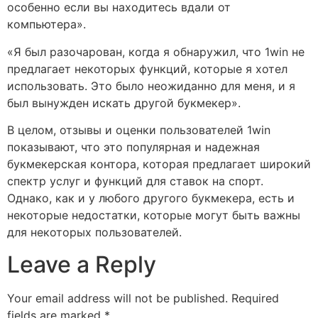
особенно если вы находитесь вдали от
компьютера».
«Я был разочарован, когда я обнаружил, что 1win не
предлагает некоторых функций, которые я хотел
использовать. Это было неожиданно для меня, и я
был вынужден искать другой букмекер».
В целом, отзывы и оценки пользователей 1win
показывают, что это популярная и надежная
букмекерская контора, которая предлагает широкий
спектр услуг и функций для ставок на спорт.
Однако, как и у любого другого букмекера, есть и
некоторые недостатки, которые могут быть важны
для некоторых пользователей.
Leave a Reply
Your email address will not be published.
Required
fields are marked
*