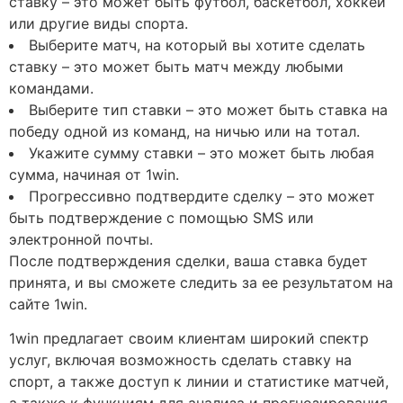
ставку – это может быть футбол, баскетбол, хоккей
или другие виды спорта.
Выберите матч, на который вы хотите сделать
ставку – это может быть матч между любыми
командами.
Выберите тип ставки – это может быть ставка на
победу одной из команд, на ничью или на тотал.
Укажите сумму ставки – это может быть любая
сумма, начиная от 1win.
Прогрессивно подтвердите сделку – это может
быть подтверждение с помощью SMS или
электронной почты.
После подтверждения сделки, ваша ставка будет
принята, и вы сможете следить за ее результатом на
сайте 1win.
1win предлагает своим клиентам широкий спектр
услуг, включая возможность сделать ставку на
спорт, а также доступ к линии и статистике матчей,