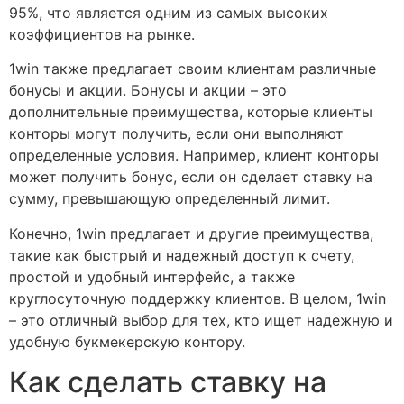
95%, что является одним из самых высоких
коэффициентов на рынке.
1win также предлагает своим клиентам различные
бонусы и акции. Бонусы и акции – это
дополнительные преимущества, которые клиенты
конторы могут получить, если они выполняют
определенные условия. Например, клиент конторы
может получить бонус, если он сделает ставку на
сумму, превышающую определенный лимит.
Конечно, 1win предлагает и другие преимущества,
такие как быстрый и надежный доступ к счету,
простой и удобный интерфейс, а также
круглосуточную поддержку клиентов. В целом, 1win
– это отличный выбор для тех, кто ищет надежную и
удобную букмекерскую контору.
Как сделать ставку на