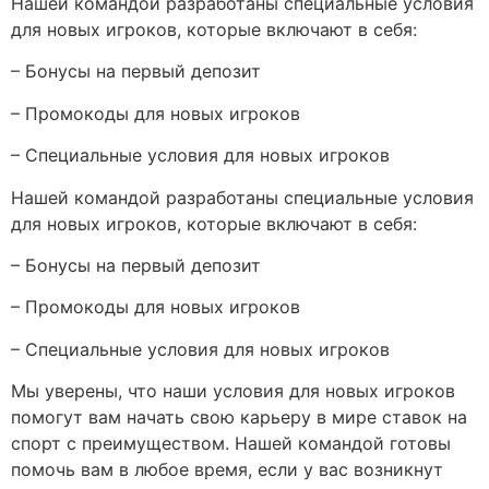
Нашей командой разработаны специальные условия
для новых игроков, которые включают в себя:
– Бонусы на первый депозит
– Промокоды для новых игроков
– Специальные условия для новых игроков
Нашей командой разработаны специальные условия
для новых игроков, которые включают в себя:
– Бонусы на первый депозит
– Промокоды для новых игроков
– Специальные условия для новых игроков
Мы уверены, что наши условия для новых игроков
помогут вам начать свою карьеру в мире ставок на
спорт с преимуществом. Нашей командой готовы
помочь вам в любое время, если у вас возникнут