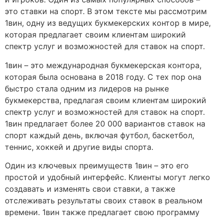
это ставки на спорт. В этом тексте мы рассмотрим
1вин, одну из ведущих букмекерских контор в мире,
которая предлагает своим клиентам широкий
спектр услуг и возможностей для ставок на спорт.
1вин – это международная букмекерская контора,
которая была основана в 2018 году. С тех пор она
быстро стала одним из лидеров на рынке
букмекерства, предлагая своим клиентам широкий
спектр услуг и возможностей для ставок на спорт.
1вин предлагает более 20 000 вариантов ставок на
спорт каждый день, включая футбол, баскетбол,
теннис, хоккей и другие виды спорта.
Один из ключевых преимуществ 1вин – это его
простой и удобный интерфейс. Клиенты могут легко
создавать и изменять свои ставки, а также
отслеживать результаты своих ставок в реальном
времени. 1вин также предлагает свою программу