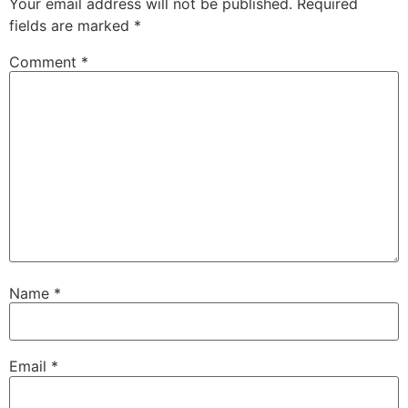
Your email address will not be published.
Required
fields are marked
*
Comment
*
Name
*
Email
*