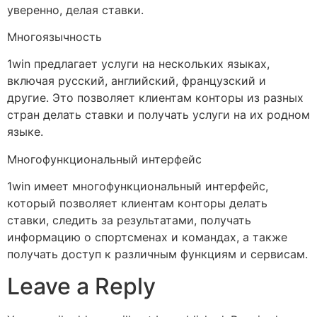
уверенно, делая ставки.
Многоязычность
1win предлагает услуги на нескольких языках,
включая русский, английский, французский и
другие. Это позволяет клиентам конторы из разных
стран делать ставки и получать услуги на их родном
языке.
Многофункциональный интерфейс
1win имеет многофункциональный интерфейс,
который позволяет клиентам конторы делать
ставки, следить за результатами, получать
информацию о спортсменах и командах, а также
получать доступ к различным функциям и сервисам.
Leave a Reply