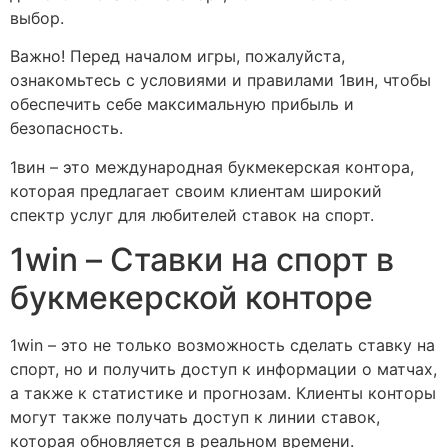
выбор.
Важно! Перед началом игры, пожалуйста,
ознакомьтесь с условиями и правилами 1вин, чтобы
обеспечить себе максимальную прибыль и
безопасность.
1вин – это международная букмекерская контора,
которая предлагает своим клиентам широкий
спектр услуг для любителей ставок на спорт.
1win – Ставки на спорт в
букмекерской конторе
1win – это не только возможность сделать ставку на
спорт, но и получить доступ к информации о матчах,
а также к статистике и прогнозам. Клиенты конторы
могут также получать доступ к линии ставок,
которая обновляется в реальном времени.