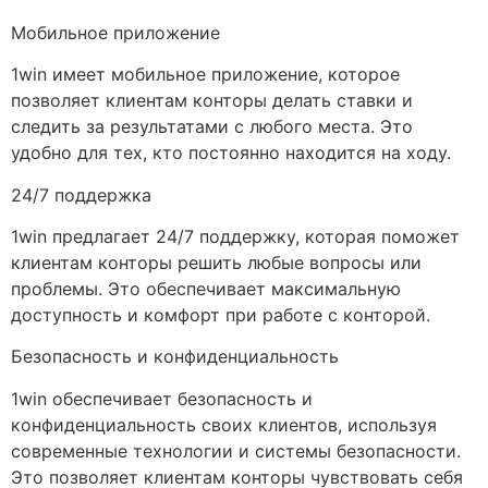
Мобильное приложение
1win имеет мобильное приложение, которое
позволяет клиентам конторы делать ставки и
следить за результатами с любого места. Это
удобно для тех, кто постоянно находится на ходу.
24/7 поддержка
1win предлагает 24/7 поддержку, которая поможет
клиентам конторы решить любые вопросы или
проблемы. Это обеспечивает максимальную
доступность и комфорт при работе с конторой.
Безопасность и конфиденциальность
1win обеспечивает безопасность и
конфиденциальность своих клиентов, используя
современные технологии и системы безопасности.
Это позволяет клиентам конторы чувствовать себя