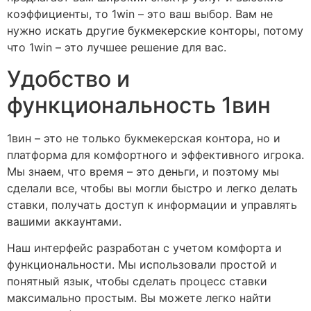
коэффициенты, то 1win – это ваш выбор. Вам не
нужно искать другие букмекерские конторы, потому
что 1win – это лучшее решение для вас.
Удобство и
функциональность 1вин
1вин – это не только букмекерская контора, но и
платформа для комфортного и эффективного игрока.
Мы знаем, что время – это деньги, и поэтому мы
сделали все, чтобы вы могли быстро и легко делать
ставки, получать доступ к информации и управлять
вашими аккаунтами.
Наш интерфейс разработан с учетом комфорта и
функциональности. Мы использовали простой и
понятный язык, чтобы сделать процесс ставки
максимально простым. Вы можете легко найти