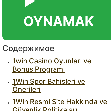
▶️
OYNAMAK
Содержимое
1win Casino Oyunları ve
Bonus Programı
1Win Spor Bahisleri ve
Önerileri
1Win Resmi Site Hakkında ve
Güvenlik Politikaları