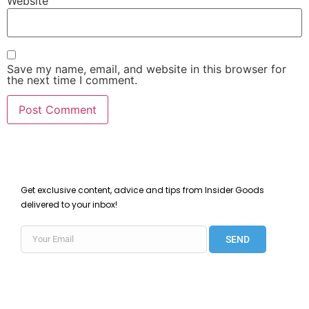
Website
Save my name, email, and website in this browser for
the next time I comment.
Get exclusive content, advice and tips from Insider Goods
delivered to your inbox!
SEND