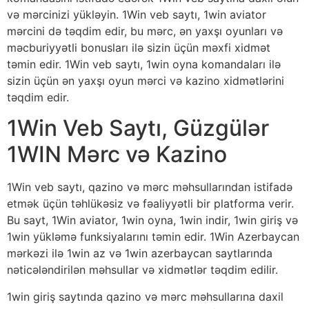
və mərcinizi yükləyin. 1Win veb saytı, 1win aviator
mərcini də təqdim edir, bu mərc, ən yaxşı oyunları və
məcburiyyətli bonusları ilə sizin üçün məxfi xidmət
təmin edir. 1Win veb saytı, 1win oyna komandaları ilə
sizin üçün ən yaxşı oyun mərci və kazino xidmətlərini
təqdim edir.
1Win Veb Saytı, Güzgülər
1WIN Mərc və Kazino
1Win veb saytı, qazino və mərc məhsullarından istifadə
etmək üçün təhlükəsiz və fəaliyyətli bir platforma verir.
Bu sayt, 1Win aviator, 1win oyna, 1win indir, 1win giriş və
1win yükləmə funksiyalarını təmin edir. 1Win Azerbaycan
mərkəzi ilə 1win az və 1win azerbaycan saytlarında
nəticələndirilən məhsullar və xidmətlər təqdim edilir.
1win giriş saytında qazino və mərc məhsullarına daxil