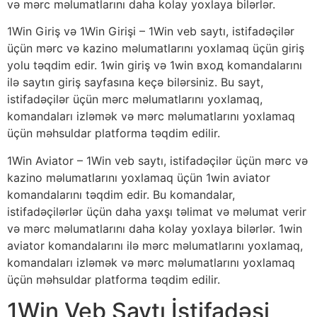
və mərc məlumatlarını daha kolay yoxlaya bilərlər.
1Win Giriş və 1Win Girişi – 1Win veb saytı, istifadəçilər
üçün mərc və kazino məlumatlarını yoxlamaq üçün giriş
yolu təqdim edir. 1win giriş və 1win вход komandalarını
ilə saytın giriş sayfasına keçə bilərsiniz. Bu sayt,
istifadəçilər üçün mərc məlumatlarını yoxlamaq,
komandaları izləmək və mərc məlumatlarını yoxlamaq
üçün məhsuldar platforma təqdim edilir.
1Win Aviator – 1Win veb saytı, istifadəçilər üçün mərc və
kazino məlumatlarını yoxlamaq üçün 1win aviator
komandalarını təqdim edir. Bu komandalar,
istifadəçilərlər üçün daha yaxşı təlimat və məlumat verir
və mərc məlumatlarını daha kolay yoxlaya bilərlər. 1win
aviator komandalarını ilə mərc məlumatlarını yoxlamaq,
komandaları izləmək və mərc məlumatlarını yoxlamaq
üçün məhsuldar platforma təqdim edilir.
1Win Veb Saytı İstifadəsi