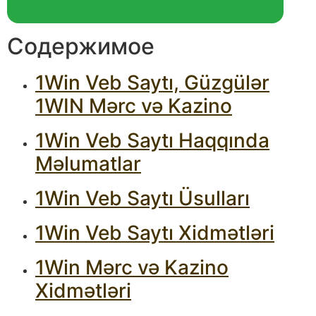
Содержимое
1Win Veb Saytı, Güzgülər
1WIN Mərc və Kazino
1Win Veb Saytı Haqqında
Məlumatlar
1Win Veb Saytı Üsulları
1Win Veb Saytı Xidmətləri
1Win Mərc və Kazino
Xidmətləri