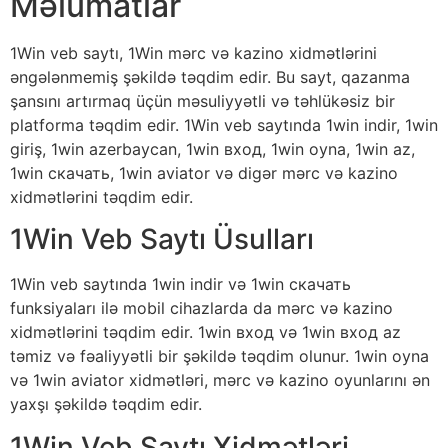
Məlumatlar
1Win veb saytı, 1Win mərc və kazino xidmətlərini
əngələnmemiş şəkildə təqdim edir. Bu sayt, qazanma
şansını artırmaq üçün məsuliyyətli və təhlükəsiz bir
platforma təqdim edir. 1Win veb saytında 1win indir, 1win
giriş, 1win azerbaycan, 1win вход, 1win oyna, 1win az,
1win скачать, 1win aviator və digər mərc və kazino
xidmətlərini təqdim edir.
1Win Veb Saytı Üsulları
1Win veb saytında 1win indir və 1win скачать
funksiyaları ilə mobil cihazlarda da mərc və kazino
xidmətlərini təqdim edir. 1win вход və 1win вход az
təmiz və fəaliyyətli bir şəkildə təqdim olunur. 1win oyna
və 1win aviator xidmətləri, mərc və kazino oyunlarını ən
yaxşı şəkildə təqdim edir.
1Win Veb Saytı Xidmətləri