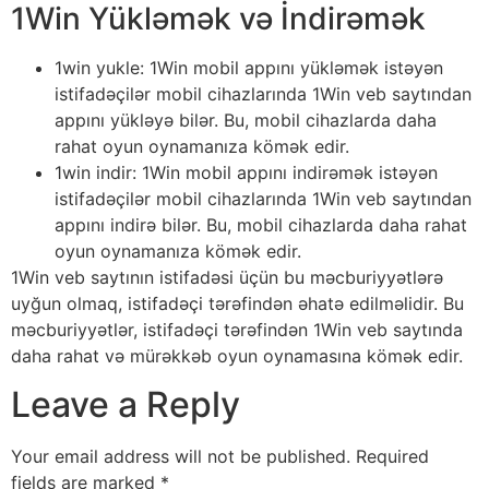
1Win Yükləmək və İndirəmək
1win yukle: 1Win mobil appını yükləmək istəyən
istifadəçilər mobil cihazlarında 1Win veb saytından
appını yükləyə bilər. Bu, mobil cihazlarda daha
rahat oyun oynamanıza kömək edir.
1win indir: 1Win mobil appını indirəmək istəyən
istifadəçilər mobil cihazlarında 1Win veb saytından
appını indirə bilər. Bu, mobil cihazlarda daha rahat
oyun oynamanıza kömək edir.
1Win veb saytının istifadəsi üçün bu məcburiyyətlərə
uyğun olmaq, istifadəçi tərəfindən əhatə edilməlidir. Bu
məcburiyyətlər, istifadəçi tərəfindən 1Win veb saytında
daha rahat və mürəkkəb oyun oynamasına kömək edir.
Leave a Reply
Your email address will not be published.
Required
fields are marked
*