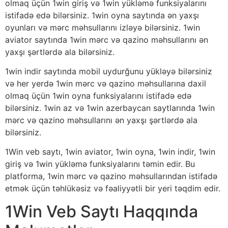
olmaq üçün 1win giriş və 1win yükləmə funksiyalarını
istifadə edə bilərsiniz. 1win oyna saytında ən yaxşı
oyunları və mərc məhsullarını izləyə bilərsiniz. 1win
aviator saytında 1win mərc və qazino məhsullarını ən
yaxşı şərtlərdə ala bilərsiniz.
1win indir saytında mobil uydurğunu yükləyə bilərsiniz
və her yerdə 1win mərc və qazino məhsullarına daxil
olmaq üçün 1win oyna funksiyalarını istifadə edə
bilərsiniz. 1win az və 1win azerbaycan saytlarında 1win
mərc və qazino məhsullarını ən yaxşı şərtlərdə ala
bilərsiniz.
1Win veb saytı, 1win aviator, 1win oyna, 1win indir, 1win
giriş və 1win yükləmə funksiyalarını təmin edir. Bu
platforma, 1win mərc və qazino məhsullarından istifadə
etmək üçün təhlükəsiz və fəaliyyətli bir yeri təqdim edir.
1Win Veb Saytı Haqqında