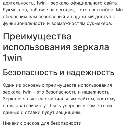
деятельность, 1win – зеркало официального сайта
букмекера, рабочее на сегодня, – это ваш выбор. Мы
обеспечим вам безопасный и надежный доступ к
функциональности и возможностям букмекера.
Преимущества
использования зеркала
1win
Безопасность и надежность
Один из основных преимуществ использования
зеркала 1win – это безопасность и надежность.
Зеркало является официальным сайтом, поэтому
пользователи могут быть уверены в том, что их
данные и ставки будут защищены.
Никаких рисков для безопасности