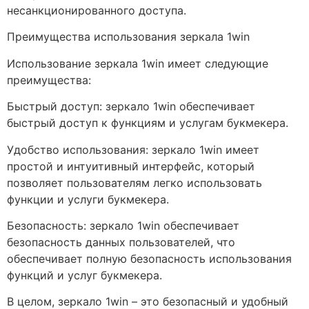
несанкционированного доступа.
Преимущества использования зеркала 1win
Использование зеркала 1win имеет следующие
преимущества:
Быстрый доступ: зеркало 1win обеспечивает
быстрый доступ к функциям и услугам букмекера.
Удобство использования: зеркало 1win имеет
простой и интуитивный интерфейс, который
позволяет пользователям легко использовать
функции и услуги букмекера.
Безопасность: зеркало 1win обеспечивает
безопасность данных пользователей, что
обеспечивает полную безопасность использования
функций и услуг букмекера.
В целом, зеркало 1win – это безопасный и удобный