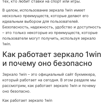
тех, кто любит ставки на спорт или игры.
В целом, использование зеркала 1win имеет
несколько преимуществ, которые делают его
идеальным выбором для пользователей.
Безопасность, надежность, удобство и доступность
– это только некоторые из преимуществ, которые
пользователи могут получить, используя зеркало
1win.
Как работает зеркало 1win
и почему оно безопасно
Зеркало 1win – это официальный сайт букмекера,
который работает на сегодня. В этом разделе мы
рассмотрим, как работает зеркало 1win и почему
оно безопасно.
Как работает зеркало 1win