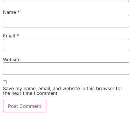
Name
*
Email
*
Website
Save my name, email, and website in this browser for
the next time I comment.