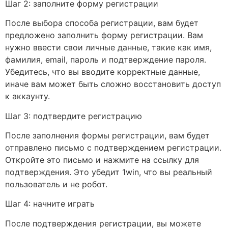
Шаг 2: заполните форму регистрации
После выбора способа регистрации, вам будет
предложено заполнить форму регистрации. Вам
нужно ввести свои личные данные, такие как имя,
фамилия, email, пароль и подтверждение пароля.
Убедитесь, что вы вводите корректные данные,
иначе вам может быть сложно восстановить доступ
к аккаунту.
Шаг 3: подтвердите регистрацию
После заполнения формы регистрации, вам будет
отправлено письмо с подтверждением регистрации.
Откройте это письмо и нажмите на ссылку для
подтверждения. Это убедит 1win, что вы реальный
пользователь и не робот.
Шаг 4: начните играть
После подтверждения регистрации, вы можете