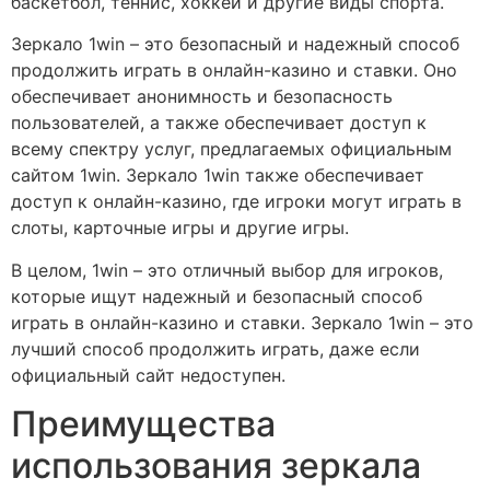
баскетбол, теннис, хоккей и другие виды спорта.
Зеркало 1win – это безопасный и надежный способ
продолжить играть в онлайн-казино и ставки. Оно
обеспечивает анонимность и безопасность
пользователей, а также обеспечивает доступ к
всему спектру услуг, предлагаемых официальным
сайтом 1win. Зеркало 1win также обеспечивает
доступ к онлайн-казино, где игроки могут играть в
слоты, карточные игры и другие игры.
В целом, 1win – это отличный выбор для игроков,
которые ищут надежный и безопасный способ
играть в онлайн-казино и ставки. Зеркало 1win – это
лучший способ продолжить играть, даже если
официальный сайт недоступен.
Преимущества
использования зеркала