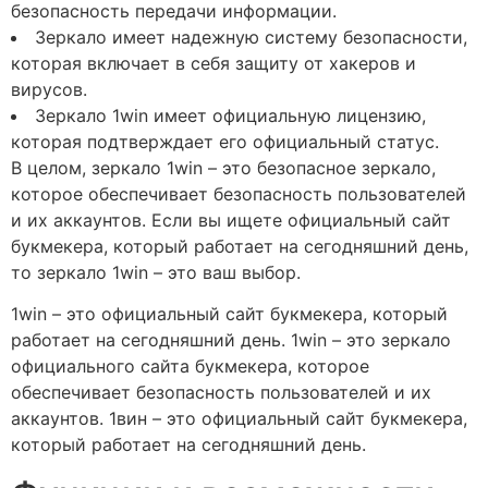
безопасность передачи информации.
Зеркало имеет надежную систему безопасности,
которая включает в себя защиту от хакеров и
вирусов.
Зеркало 1win имеет официальную лицензию,
которая подтверждает его официальный статус.
В целом, зеркало 1win – это безопасное зеркало,
которое обеспечивает безопасность пользователей
и их аккаунтов. Если вы ищете официальный сайт
букмекера, который работает на сегодняшний день,
то зеркало 1win – это ваш выбор.
1win – это официальный сайт букмекера, который
работает на сегодняшний день. 1win – это зеркало
официального сайта букмекера, которое
обеспечивает безопасность пользователей и их
аккаунтов. 1вин – это официальный сайт букмекера,
который работает на сегодняшний день.