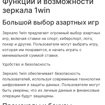
Функции и возможности
зеркала 1win
Большой выбор азартных игр
Зеркало 1win предлагает огромный выбор азартных
игр, включая ставки на спорт, киберспорт, лото,
покер и другие. Пользователи могут выбрать игру,
которая им понравится, и начать играть с
минимальной суммой ставки.
Удобство и безопасность
Зеркало 1win обеспечивает безопасность
пользователей, используя современные технологии
шифрования и защиты данных. Пользователи могут
быть уверены, что их личные данные и финансовые
операции будут защищены.