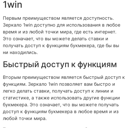
1win
Первым преимуществом является доступность.
Зеркало 1win доступно для использования в любое
время и из любой точки мира, где есть интернет.
Это означает, что вы можете делать ставки и
получать доступ к функциям букмекера, где бы вы
ни находились.
Быстрый доступ к функциям
Вторым преимуществом является быстрый доступ к
функциям. Зеркало 1win позволяет вам быстро и
легко делать ставки, получать доступ к линии и
статистике, а также использовать другие функции
букмекера. Это означает, что вы можете получать
доступ к функциям букмекера в любое время и из
любой точки мира.