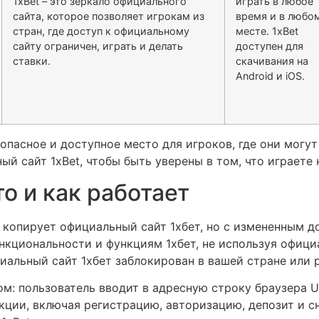
1xBet – это зеркало официального
играть в любое
сайта, которое позволяет игрокам из
время и в любо
стран, где доступ к официальному
месте. 1xBet
сайту ограничен, играть и делать
доступен для
ставки.
скачивания на
Android и iOS.
зопасное и доступное место для игроков, где они могу
й сайт 1xBet, чтобы быть уверены в том, что играете
то и как работает
я копирует официальный сайт 1хбет, но с измененным д
нкциональности и функциям 1хбет, не используя офици
иальный сайт 1хбет заблокирован в вашей стране или 
м: пользователь вводит в адресную строку браузера UR
нкции, включая регистрацию, авторизацию, депозит и с