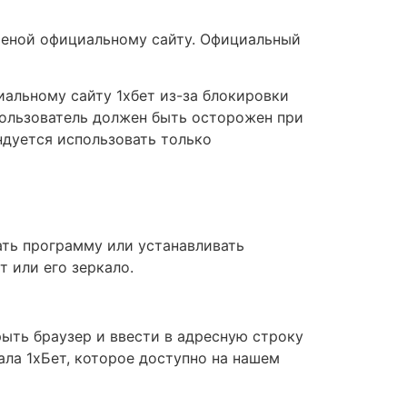
аменой официальному сайту. Официальный
иальному сайту 1хбет из-за блокировки
 пользователь должен быть осторожен при
ндуется использовать только
ать программу или устанавливать
 или его зеркало.
рыть браузер и ввести в адресную строку
ала 1хБет, которое доступно на нашем