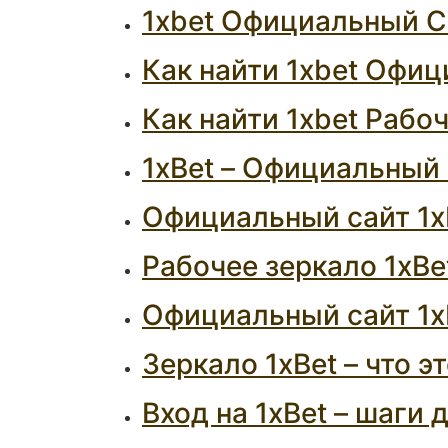
1xbet Официальный Са
Как найти 1xbet Офи
Как найти 1xbet Рабо
1xBet – Официальный 
Официальный сайт 1x
Рабочее зеркало 1xBe
Официальный сайт 1xB
Зеркало 1xBet – что э
Вход на 1xBet – шаги 