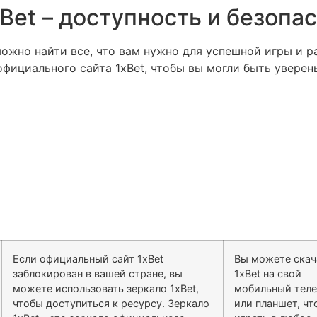
Bet – доступность и безопа
можно найти все, что вам нужно для успешной игры и р
фициального сайта 1xBet, чтобы вы могли быть уверены
Если официальный сайт 1xBet
Вы можете скач
заблокирован в вашей стране, вы
1xBet на свой
можете использовать зеркало 1xBet,
мобильный тел
чтобы доступиться к ресурсу. Зеркало
или планшет, чт