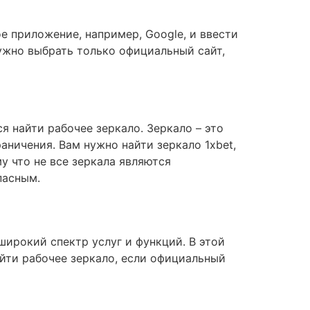
е приложение, например, Google, и ввести
нужно выбрать только официальный сайт,
я найти рабочее зеркало. Зеркало – это
аничения. Вам нужно найти зеркало 1xbet,
у что не все зеркала являются
пасным.
широкий спектр услуг и функций. В этой
айти рабочее зеркало, если официальный