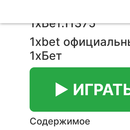
1xbet официальн
1хБет.11375
1xbet официальны
1хБет
▶️ ИГРАТ
Содержимое