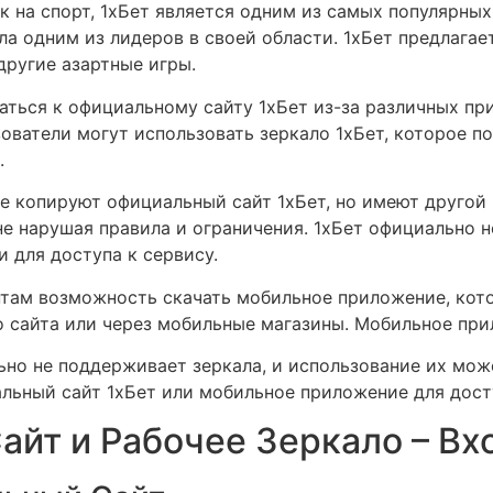
к на спорт, 1хБет является одним из самых популярны
ала одним из лидеров в своей области. 1хБет предлага
 другие азартные игры.
аться к официальному сайту 1хБет из-за различных пр
зователи могут использовать зеркало 1хБет, которое п
.
ые копируют официальный сайт 1хБет, но имеют другой 
не нарушая правила и ограничения. 1хБет официально н
 для доступа к сервису.
нтам возможность скачать мобильное приложение, кото
о сайта или через мобильные магазины. Мобильное прил
ьно не поддерживает зеркала, и использование их мож
льный сайт 1хБет или мобильное приложение для досту
йт и Рабочее Зеркало – Вхо