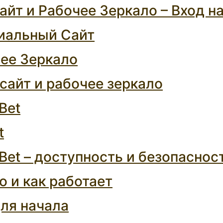
йт и Рабочее Зеркало – Вход на
циальный Сайт
чее Зеркало
сайт и рабочее зеркало
Bet
t
et – доступность и безопаснос
то и как работает
для начала