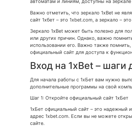
автоматам и линиям, доступны на зеркале 
Важно отметить, что зеркало 1xBet не яв
сайт 1хбет – это 1xbet.com, а зеркало – 
Зеркало 1xBet может быть полезно для по
или других причин. Однако, важно помнит
использовании его. Важно также помнить, 
официальный сайт для доступа к функцион
Вход на 1xBet – шаги 
Для начала работы с 1хБет вам нужно вып
дополнительные программы на свой компь
Шаг 1: Откройте официальный сайт 1хБет
1хБет официальный сайт – это надежный и
адрес 1xbet.com. Если вы не можете откр
сайте.