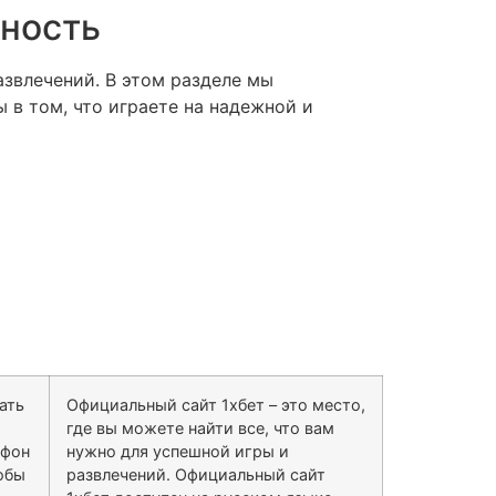
сность
азвлечений. В этом разделе мы
 в том, что играете на надежной и
ать
Официальный сайт 1хбет – это место,
где вы можете найти все, что вам
ефон
нужно для успешной игры и
обы
развлечений. Официальный сайт