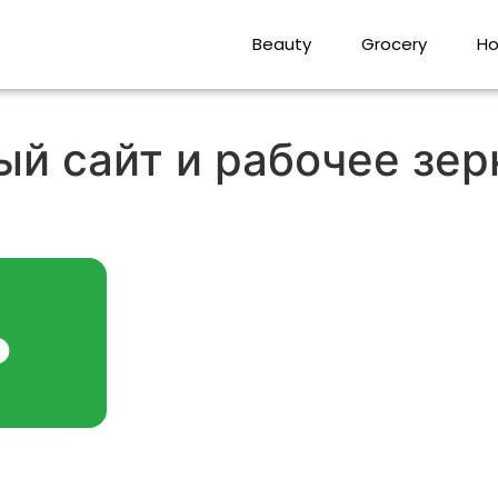
ый сайт и рабочее зер
Beauty
Grocery
Ho
й сайт и рабочее зерк
Ь