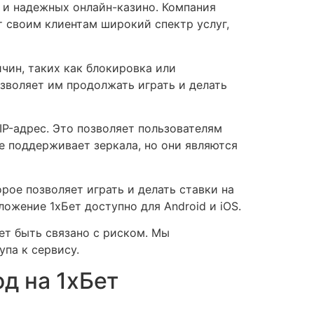
х и надежных онлайн-казино. Компания
ет своим клиентам широкий спектр услуг,
ичин, таких как блокировка или
озволяет им продолжать играть и делать
IP-адрес. Это позволяет пользователям
е поддерживает зеркала, но они являются
рое позволяет играть и делать ставки на
ожение 1хБет доступно для Android и iOS.
ет быть связано с риском. Мы
па к сервису.
д на 1хБет